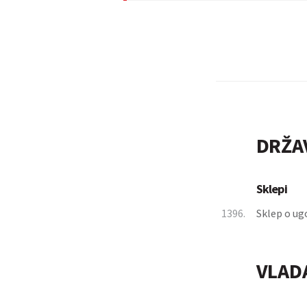
DRŽA
Sklepi
1396.
Sklep o ug
VLAD