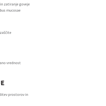
in zatiranje goveje
orbus mucosae
zaščite
dano vrednost
JE
ditev prostorov in