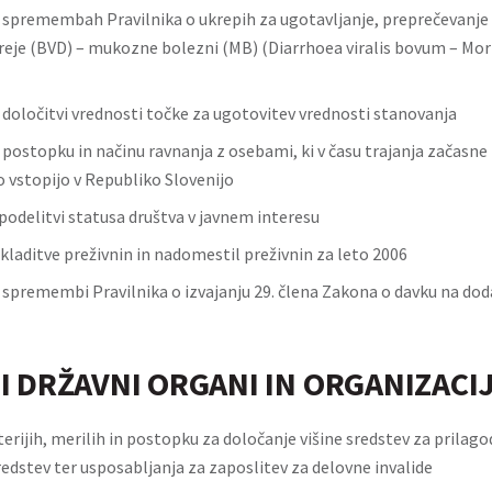
o spremembah Pravilnika o ukrepih za ugotavljanje, preprečevanje 
areje (BVD) – mukozne bolezni (MB) (Diarrhoea viralis bovum – M
o določitvi vrednosti točke za ugotovitev vrednosti stanovanja
 postopku in načinu ravnanja z osebami, ki v času trajanja začasne 
 vstopijo v Republiko Slovenijo
podelitvi statusa društva v javnem interesu
kladitve preživnin in nadomestil preživnin za leto 2006
o spremembi Pravilnika o izvajanju 29. člena Zakona o davku na do
I DRŽAVNI ORGANI IN ORGANIZACI
terijih, merilih in postopku za določanje višine sredstev za prilago
redstev ter usposabljanja za zaposlitev za delovne invalide