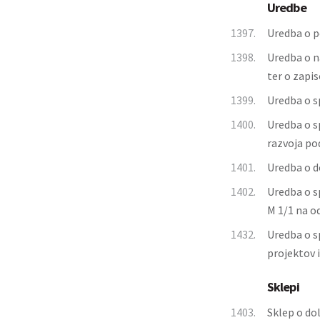
Uredbe
1397.
Uredba o p
1398.
Uredba o n
ter o zapi
1399.
Uredba o s
1400.
Uredba o s
razvoja pod
1401.
Uredba o d
1402.
Uredba o s
M 1/1 na o
1432.
Uredba o s
projektov 
Sklepi
1403.
Sklep o do