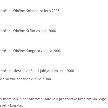
oračunu Občine Kobarid za leto 2006
oračunu Občine Krško za leto 2006
oračunu Občine Kungota za leto 2006
oračunu Mestne občine Ljubljana za leto 2006
osamezne tarifne skupine plina
remembah in dopolnitvah Odloka o prostorsko ureditvenih pogoji
selja Logatec