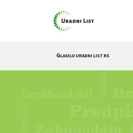
G
LASILO URADNI LIST RS