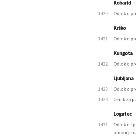
Kobarid
1420.
Odlok o pr
Krško
1421.
Odlok o pr
Kungota
1422.
Odlok o pr
Ljubljana
1423.
Odlok o pr
1424.
Cenik za p
Logatec
1431.
Odlok o sp
območje na