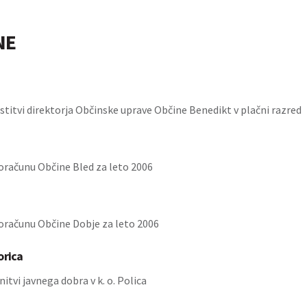
NE
stitvi direktorja Občinske uprave Občine Benedikt v plačni razred
oračunu Občine Bled za leto 2006
oračunu Občine Dobje za leto 2006
orica
nitvi javnega dobra v k. o. Polica