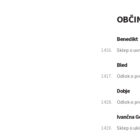
OBČI
Benedikt
1416.
Sklep o uvr
Bled
1417.
Odlok o pr
Dobje
1418.
Odlok o pr
Ivančna G
1419.
Sklep o uki