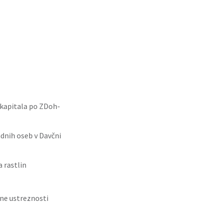
z kapitala po ZDoh-
adnih oseb v Davčni
 rastlin
ne ustreznosti