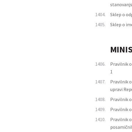
stanovanjs
1404.
Sklep o od
1405.
Sklep o im
MINI
1406.
Pravilnik o
1
1407.
Pravilnik 
upravi Rep
1408.
Pravilnik 
1409.
Pravilnik o
1410.
Pravilnik 
posamičnih