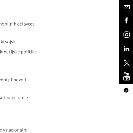
mobilnih delavcev
i vojski
kmetijske politike
dni plinovod
sofinanciranje
e v nacionalni