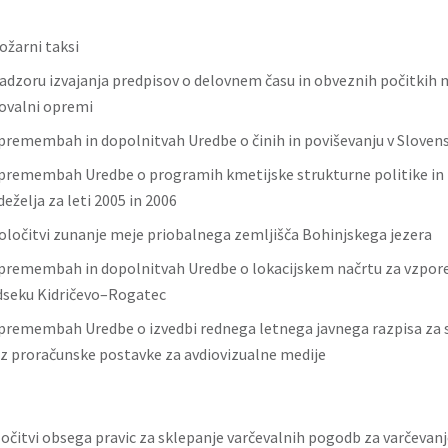
ožarni taksi
adzoru izvajanja predpisov o delovnem času in obveznih počitkih 
sovalni opremi
premembah in dopolnitvah Uredbe o činih in poviševanju v Slovensk
premembah Uredbe o programih kmetijske strukturne politike in 
eželja za leti 2005 in 2006
oločitvi zunanje meje priobalnega zemljišča Bohinjskega jezera
premembah in dopolnitvah Uredbe o lokacijskem načrtu za vzpore
dseku Kidričevo–Rogatec
premembah Uredbe o izvedbi rednega letnega javnega razpisa za 
iz proračunske postavke za avdiovizualne medije
ločitvi obsega pravic za sklepanje varčevalnih pogodb za varčevanj