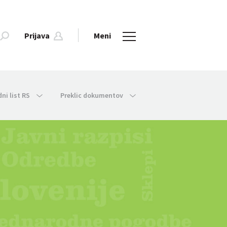
Prijava
Meni
dni list RS
Preklic dokumentov