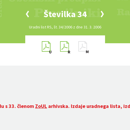
Številka 34
Uradni list RS, št. 34/2006 z dne 31. 3. 2006
du s 33. členom
ZoUL
arhivska. Izdaje uradnega lista, iz