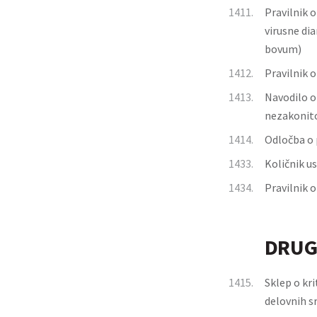
1411.
Pravilnik 
virusne di
bovum)
1412.
Pravilnik 
1413.
Navodilo o
nezakonito
1414.
Odločba o 
1433.
Količnik us
1434.
Pravilnik 
DRUG
1415.
Sklep o kri
delovnih s