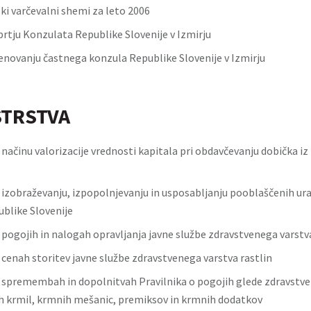
ki varčevalni shemi za leto 2006
prtju Konzulata Republike Slovenije v Izmirju
enovanju častnega konzula Republike Slovenije v Izmirju
STRSTVA
 načinu valorizacije vrednosti kapitala pri obdavčevanju dobička i
o izobraževanju, izpopolnjevanju in usposabljanju pooblaščenih ur
ublike Slovenije
o pogojih in nalogah opravljanja javne službe zdravstvenega varstva
 cenah storitev javne službe zdravstvenega varstva rastlin
o spremembah in dopolnitvah Pravilnika o pogojih glede zdravstve
 krmil, krmnih mešanic, premiksov in krmnih dodatkov