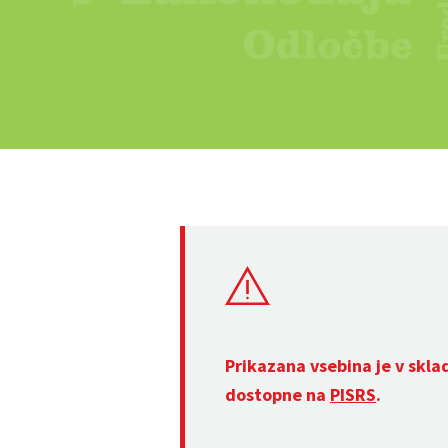
Prikazana vsebina je v skla
dostopne na
PISRS
.