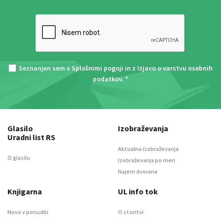
Seznanjen sem s
Splošnimi pogoji
in z
Izjavo o varstvu osebnih
podatkov
. *
Glasilo
Izobraževanja
Uradni list RS
Aktualna izobraževanja
O glasilu
Izobraževanja po meri
Najem dvorane
Knjigarna
UL info tok
Novo v ponudbi
O storitvi