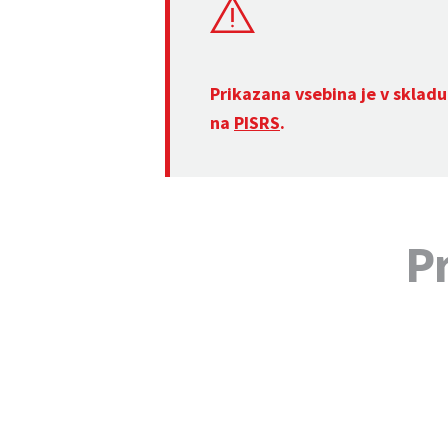
Prikazana vsebina je v skladu
na
PISRS
.
Pr
Številka 14
Številka 15
Št
Uradni list RS, št. 16/2026 z dne 27. 2. 2026