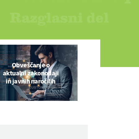
Obveščanje o
aktualni zakonodaji
in javnih naročilih