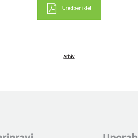
Uredbeni del
Arhiv
pripravi
Uporab