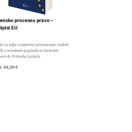
ensko procesno pravo –
Določbe gradbene 
dpisi EU
komentarjem
la za lažje vzajemno priznavanje sodnih
Sašo Jankovič, Jasna Karin, 
b z uvodnimi pojasnili in stvarnim
Majstorović, Maja Prebil, mag
lom dr. Primoža Gorkiča
Cena: 142,00 €
: 84,00 €