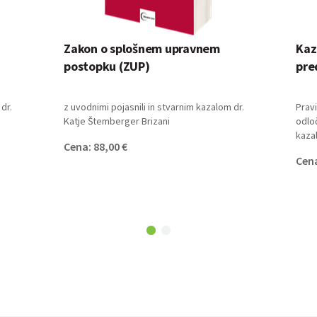
Zakon o splošnem upravnem
Kaz
postopku (ZUP)
pre
dr.
z uvodnimi pojasnili in stvarnim kazalom dr.
Pravi
Katje Štemberger Brizani
odloč
kaza
Cena: 88,00 €
Cena