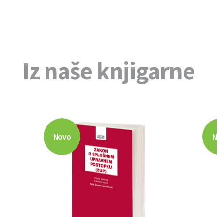
Iz naše knjigarne
Novo
N