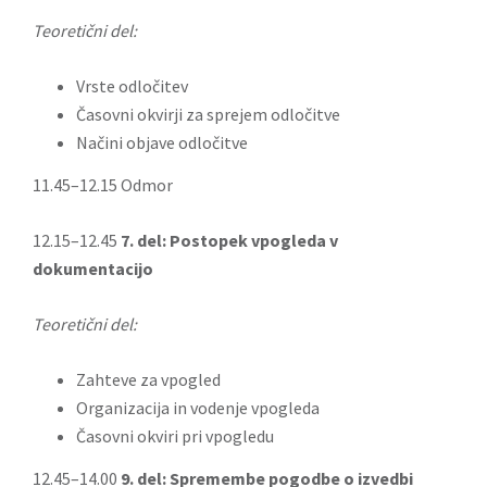
Teoretični del:
Vrste odločitev
Časovni okvirji za sprejem odločitve
Načini objave odločitve
11.45–12.15 Odmor
12.15–12.45
7. del: Postopek vpogleda v
dokumentacijo
Teoretični del:
Zahteve za vpogled
Organizacija in vodenje vpogleda
Časovni okviri pri vpogledu
12.45–14.00
9. del:
Spremembe pogodbe o izvedbi