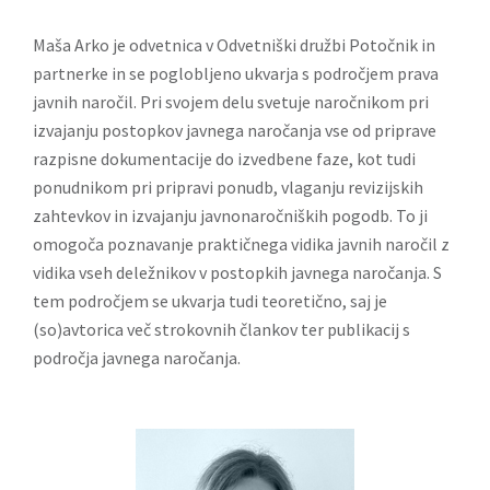
Maša Arko je odvetnica v Odvetniški družbi Potočnik in
partnerke in se poglobljeno ukvarja s področjem prava
javnih naročil. Pri svojem delu svetuje naročnikom pri
izvajanju postopkov javnega naročanja vse od priprave
razpisne dokumentacije do izvedbene faze, kot tudi
ponudnikom pri pripravi ponudb, vlaganju revizijskih
zahtevkov in izvajanju javnonaročniških pogodb. To ji
omogoča poznavanje praktičnega vidika javnih naročil z
vidika vseh deležnikov v postopkih javnega naročanja. S
tem področjem se ukvarja tudi teoretično, saj je
(so)avtorica več strokovnih člankov ter publikacij s
področja javnega naročanja.