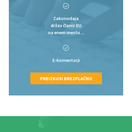
Zakonodaja
držav članic EU
na enem mestu ...
E-komentarji
PREIZKUSI BREZPLAČNO