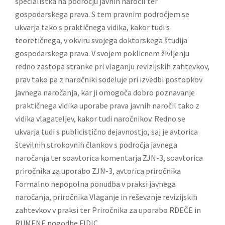
specialistka na področju javnih naročil ter
gospodarskega prava. S tem pravnim področjem se
ukvarja tako s praktičnega vidika, kakor tudi s
teoretičnega, v okviru svojega doktorskega študija
gospodarskega prava. V svojem poklicnem življenju
redno zastopa stranke pri vlaganju revizijskih zahtevkov,
prav tako pa z naročniki sodeluje pri izvedbi postopkov
javnega naročanja, kar ji omogoča dobro poznavanje
praktičnega vidika uporabe prava javnih naročil tako z
vidika vlagateljev, kakor tudi naročnikov. Redno se
ukvarja tudi s publicistično dejavnostjo, saj je avtorica
številnih strokovnih člankov s področja javnega
naročanja ter soavtorica komentarja ZJN-3, soavtorica
priročnika za uporabo ZJN-3, avtorica priročnika
Formalno nepopolna ponudba v praksi javnega
naročanja, priročnika Vlaganje in reševanje revizijskih
zahtevkov v praksi ter Priročnika za uporabo RDEČE in
RUMENE pogodbe FIDIC.