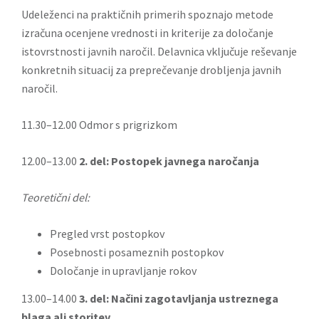
Udeleženci na praktičnih primerih spoznajo metode
izračuna ocenjene vrednosti in kriterije za določanje
istovrstnosti javnih naročil. Delavnica vključuje reševanje
konkretnih situacij za preprečevanje drobljenja javnih
naročil.
11.30–12.00 Odmor s prigrizkom
12.00–13.00
2. del:
Postopek javnega naročanja
Teoretični del:
Pregled vrst postopkov
Posebnosti posameznih postopkov
Določanje in upravljanje rokov
13.00–14.00
3. del: Načini zagotavljanja ustreznega
blaga ali storitev