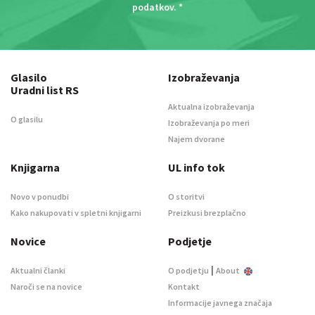
podatkov
. *
Glasilo
Izobraževanja
Uradni list RS
Aktualna izobraževanja
O glasilu
Izobraževanja po meri
Najem dvorane
Knjigarna
UL info tok
Novo v ponudbi
O storitvi
Kako nakupovati v spletni knjigarni
Preizkusi brezplačno
Novice
Podjetje
|
Aktualni članki
O podjetju
About
Naroči se na novice
Kontakt
Informacije javnega značaja