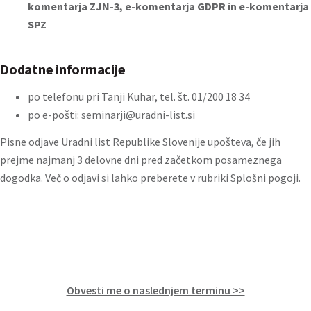
komentarja ZJN-3
,
e-komentarja GDPR
in
e-komentarja
SPZ
Dodatne informacije
po telefonu pri Tanji Kuhar, tel. št. 01/200 18 34
po e-pošti:
seminarji@uradni-list.si
Pisne odjave Uradni list Republike Slovenije upošteva, če jih
prejme najmanj 3 delovne dni pred začetkom posameznega
dogodka. Več o odjavi si lahko preberete v rubriki
Splošni pogoji
.
Obvesti me o naslednjem terminu >>