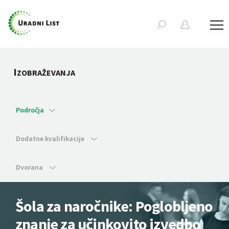
I
ZOBRAŽEVANJA
Področja
Dodatne kvalifikacije
Dvorana
Šola za naročnike: Poglobljeno
znanje za učinkovito izvedbo