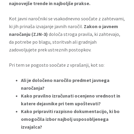
najnovejše trende in najboljše prakse.
Kot javni naročniki se vsakodnevno soočate z zahtevami,
ki jih prinaša izvajanje javnih naročil.
Zakon o javnem
naročanju (ZJN-3)
določa stroga pravila, ki zahtevajo,
da potrebe po blagu, storitvah ali gradnjah
zadovoljujete prek ustreznih postopkov.
Pri tem se pogosto soočate z vprašanji, kot so:
Ali je določeno naročilo predmet javnega
naročanja?
Kako pravilno izračunati ocenjeno vrednost in
katere dejavnike pri tem upoštevati?
Kako pripraviti razpisno dokumentacijo, ki bo
omogočila izbor najbolj usposobljenega
izvajalca?