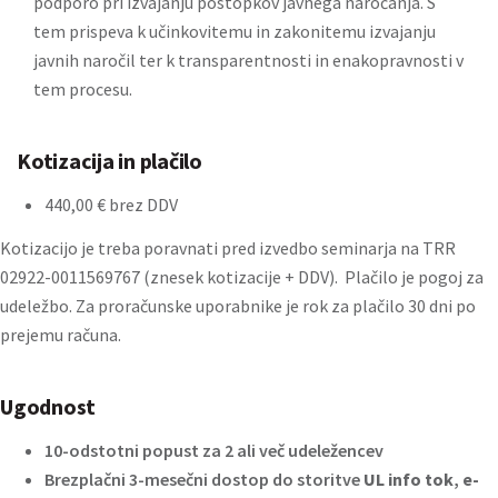
podporo pri izvajanju postopkov javnega naročanja. S
tem prispeva k učinkovitemu in zakonitemu izvajanju
javnih naročil ter k transparentnosti in enakopravnosti v
tem procesu.
Kotizacija in plačilo
440,00 € brez DDV
Kotizacijo je treba poravnati pred izvedbo seminarja na TRR
02922-0011569767 (znesek kotizacije + DDV). Plačilo je pogoj za
udeležbo. Za proračunske uporabnike je rok za plačilo 30 dni po
prejemu računa.
Ugodnost
10-odstotni popust za 2 ali več udeležencev
Brezplačni 3-mesečni dostop do storitve
UL info tok
,
e-