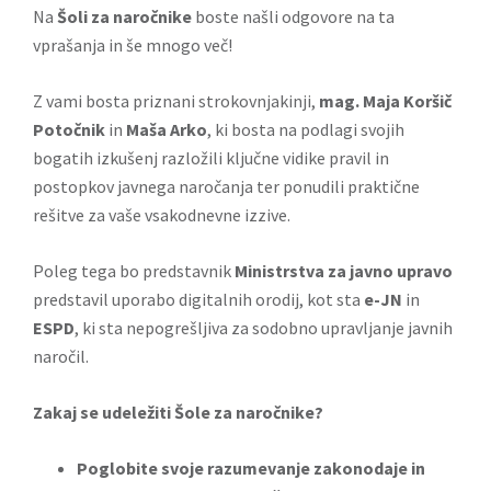
Na
Šoli za naročnike
boste našli odgovore na ta
vprašanja in še mnogo več!
Z vami bosta priznani strokovnjakinji,
mag.
Maja Koršič
Potočnik
in
Maša Arko
, ki bosta na podlagi svojih
bogatih izkušenj razložili ključne vidike pravil in
postopkov javnega naročanja ter ponudili praktične
rešitve za vaše vsakodnevne izzive.
Poleg tega bo predstavnik
Ministrstva za javno upravo
predstavil uporabo digitalnih orodij, kot sta
e-JN
in
ESPD
, ki sta nepogrešljiva za sodobno upravljanje javnih
naročil.
Zakaj se udeležiti Šole za naročnike?
Poglobite svoje razumevanje zakonodaje in