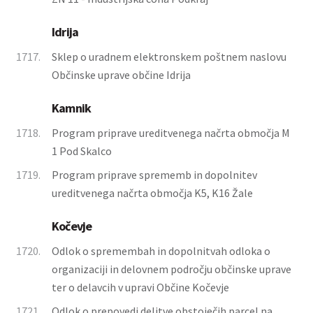
Idrija
1717.
Sklep o uradnem elektronskem poštnem naslovu
Občinske uprave občine Idrija
Kamnik
1718.
Program priprave ureditvenega načrta območja M
1 Pod Skalco
1719.
Program priprave sprememb in dopolnitev
ureditvenega načrta območja K5, K16 Žale
Kočevje
1720.
Odlok o spremembah in dopolnitvah odloka o
organizaciji in delovnem področju občinske uprave
ter o delavcih v upravi Občine Kočevje
1721.
Odlok o prepovedi delitve obstoječih parcel na