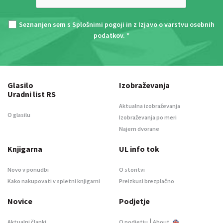
Seznanjen sem s
Splošnimi pogoji
in z
Izjavo o varstvu osebnih
podatkov
. *
Glasilo
Izobraževanja
Uradni list RS
Aktualna izobraževanja
O glasilu
Izobraževanja po meri
Najem dvorane
Knjigarna
UL info tok
Novo v ponudbi
O storitvi
Kako nakupovati v spletni knjigarni
Preizkusi brezplačno
Novice
Podjetje
|
Aktualni članki
O podjetju
About