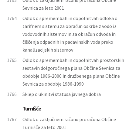
1763.
Odlok o zaključnem računu proračuna Občine
Sevnica za leto 2001
1764.
Odlok o spremembah in dopolnitvah odloka o
tarifnem sistemu za obračun oskrbe z vodo iz
vodovodnih sistemov in za obračun odvoda in
čiščenja odpadnih in padavinskih voda preko
kanalizacijskih sistemov
1765.
Odlok o spremembah in dopolnitvah prostorskih
sestavin dolgoročnega plana Občine Sevnica za
obdobje 1986-2000 in družbenega plana Občine
Sevnica za obdobje 1986-1990
1766.
Sklep o ukinitvi statusa javnega dobra
Turnišče
1767.
Odlok o zaključnem računu proračuna Občine
Turnišče za leto 2001