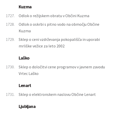
Kuzma
1727.
Odlok o režijskem obratu v Občini Kuzma
1728.
Odlok o oskrbi s pitno vodo na območju Občine
Kuzma
1729.
Sklep o ceni vzdrževanja pokopališča in uporabi
mrliške vežice za leto 2002
Laško
1730.
Sklep o določitvi cene programov v javnem zavodu
Vrtec Laško
Lenart
1731.
Sklep o elektronskem naslovu Občine Lenart
Ljubljana