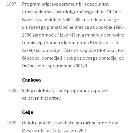
1687.
Program priprave sprememb in dopolnitev
prostorskih sestavin dolgoročnega plana Občine
Brežice za obdobje 1986-2000 in srednjeročnega
družbenega plana Občine Brežice za obdobje 1986-
1990 za: območje "izkoriščenja mineralne surovine
tehničnega kamna v kamnolomu Bizeljsko " k.o.
Bizeljsko, območje "čistilne naprave Globoko", k.o.
Globoko, območje širitve poslovnega območja, k.o.
Dečno selo - sprememba 2001/3
Cankova
1688.
Sklep o določitvi cene programov vzgojno-
varstvenih storitev
Celje
1689.
Odlok o potrditvi zaključnega računa proračuna
Mestne občine Celje za leto 2001