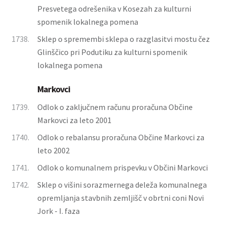
Presvetega odrešenika v Kosezah za kulturni
spomenik lokalnega pomena
1738.
Sklep o spremembi sklepa o razglasitvi mostu čez
Glinščico pri Podutiku za kulturni spomenik
lokalnega pomena
Markovci
1739.
Odlok o zaključnem računu proračuna Občine
Markovci za leto 2001
1740.
Odlok o rebalansu proračuna Občine Markovci za
leto 2002
1741.
Odlok o komunalnem prispevku v Občini Markovci
1742.
Sklep o višini sorazmernega deleža komunalnega
opremljanja stavbnih zemljišč v obrtni coni Novi
Jork - I. faza