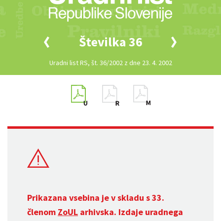
Številka 36
Uradni list RS, št. 36/2002 z dne 23. 4. 2002
Prikazana vsebina je v skladu s 33.
členom
ZoUL
arhivska. Izdaje uradnega