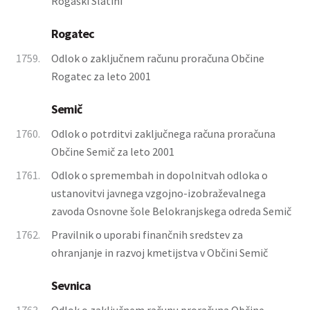
Rogaški Slatini
Rogatec
1759.
Odlok o zaključnem računu proračuna Občine
Rogatec za leto 2001
Semič
1760.
Odlok o potrditvi zaključnega računa proračuna
Občine Semič za leto 2001
1761.
Odlok o spremembah in dopolnitvah odloka o
ustanovitvi javnega vzgojno-izobraževalnega
zavoda Osnovne šole Belokranjskega odreda Semič
1762.
Pravilnik o uporabi finančnih sredstev za
ohranjanje in razvoj kmetijstva v Občini Semič
Sevnica