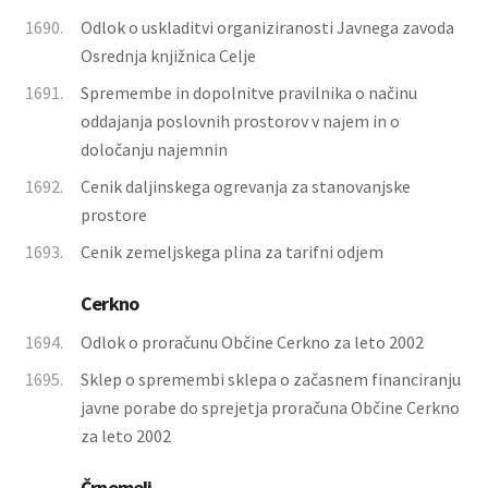
1690.
Odlok o uskladitvi organiziranosti Javnega zavoda
Osrednja knjižnica Celje
1691.
Spremembe in dopolnitve pravilnika o načinu
oddajanja poslovnih prostorov v najem in o
določanju najemnin
1692.
Cenik daljinskega ogrevanja za stanovanjske
prostore
1693.
Cenik zemeljskega plina za tarifni odjem
Cerkno
1694.
Odlok o proračunu Občine Cerkno za leto 2002
1695.
Sklep o spremembi sklepa o začasnem financiranju
javne porabe do sprejetja proračuna Občine Cerkno
za leto 2002
Črnomelj