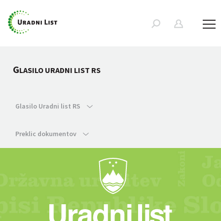
G
LASILO URADNI LIST RS
Glasilo Uradni list RS
Preklic dokumentov