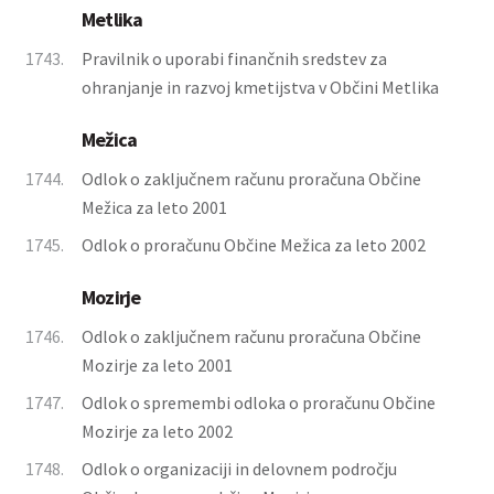
Metlika
1743.
Pravilnik o uporabi finančnih sredstev za
ohranjanje in razvoj kmetijstva v Občini Metlika
Mežica
1744.
Odlok o zaključnem računu proračuna Občine
Mežica za leto 2001
1745.
Odlok o proračunu Občine Mežica za leto 2002
Mozirje
1746.
Odlok o zaključnem računu proračuna Občine
Mozirje za leto 2001
1747.
Odlok o spremembi odloka o proračunu Občine
Mozirje za leto 2002
1748.
Odlok o organizaciji in delovnem področju