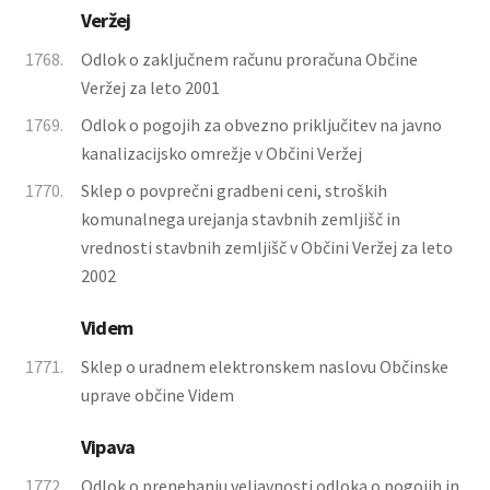
Veržej
1768.
Odlok o zaključnem računu proračuna Občine
Veržej za leto 2001
1769.
Odlok o pogojih za obvezno priključitev na javno
kanalizacijsko omrežje v Občini Veržej
1770.
Sklep o povprečni gradbeni ceni, stroških
komunalnega urejanja stavbnih zemljišč in
vrednosti stavbnih zemljišč v Občini Veržej za leto
2002
Videm
1771.
Sklep o uradnem elektronskem naslovu Občinske
uprave občine Videm
Vipava
1772.
Odlok o prenehanju veljavnosti odloka o pogojih in