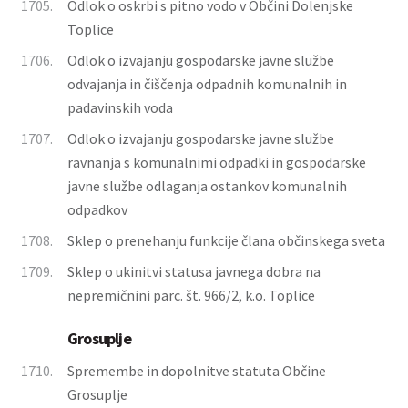
1705.
Odlok o oskrbi s pitno vodo v Občini Dolenjske
Toplice
1706.
Odlok o izvajanju gospodarske javne službe
odvajanja in čiščenja odpadnih komunalnih in
padavinskih voda
1707.
Odlok o izvajanju gospodarske javne službe
ravnanja s komunalnimi odpadki in gospodarske
javne službe odlaganja ostankov komunalnih
odpadkov
1708.
Sklep o prenehanju funkcije člana občinskega sveta
1709.
Sklep o ukinitvi statusa javnega dobra na
nepremičnini parc. št. 966/2, k.o. Toplice
Grosuplje
1710.
Spremembe in dopolnitve statuta Občine
Grosuplje