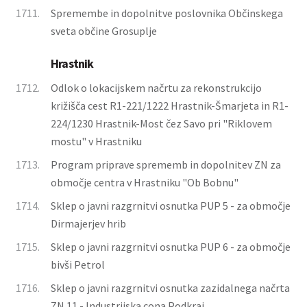
1711.
Spremembe in dopolnitve poslovnika Občinskega
sveta občine Grosuplje
Hrastnik
1712.
Odlok o lokacijskem načrtu za rekonstrukcijo
križišča cest R1-221/1222 Hrastnik-Šmarjeta in R1-
224/1230 Hrastnik-Most čez Savo pri "Riklovem
mostu" v Hrastniku
1713.
Program priprave sprememb in dopolnitev ZN za
območje centra v Hrastniku "Ob Bobnu"
1714.
Sklep o javni razgrnitvi osnutka PUP 5 - za območje
Dirmajerjev hrib
1715.
Sklep o javni razgrnitvi osnutka PUP 6 - za območje
bivši Petrol
1716.
Sklep o javni razgrnitvi osnutka zazidalnega načrta
ZN 11 - Industrijska cona Podkraj