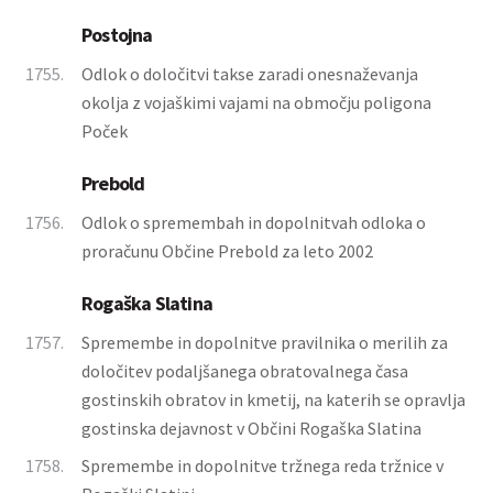
Postojna
1755.
Odlok o določitvi takse zaradi onesnaževanja
okolja z vojaškimi vajami na območju poligona
Poček
Prebold
1756.
Odlok o spremembah in dopolnitvah odloka o
proračunu Občine Prebold za leto 2002
Rogaška Slatina
1757.
Spremembe in dopolnitve pravilnika o merilih za
določitev podaljšanega obratovalnega časa
gostinskih obratov in kmetij, na katerih se opravlja
gostinska dejavnost v Občini Rogaška Slatina
1758.
Spremembe in dopolnitve tržnega reda tržnice v