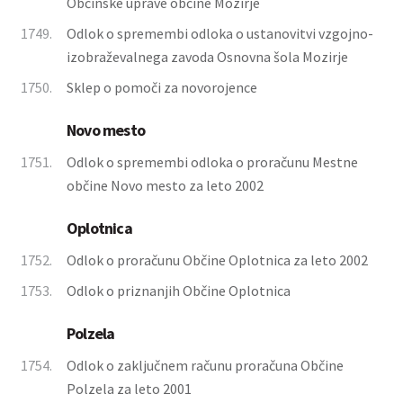
Občinske uprave občine Mozirje
1749.
Odlok o spremembi odloka o ustanovitvi vzgojno-
izobraževalnega zavoda Osnovna šola Mozirje
1750.
Sklep o pomoči za novorojence
Novo mesto
1751.
Odlok o spremembi odloka o proračunu Mestne
občine Novo mesto za leto 2002
Oplotnica
1752.
Odlok o proračunu Občine Oplotnica za leto 2002
1753.
Odlok o priznanjih Občine Oplotnica
Polzela
1754.
Odlok o zaključnem računu proračuna Občine
Polzela za leto 2001