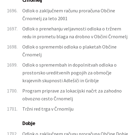
1696.
Odlok o zaključnem računu proračuna Občine
Črnomelj za leto 2001
1697.
Odlok o prenehanju veljavnosti odloka o tržnem
redu in prometu blaga na drobno v Občini Črnomelj
1698.
Odlok o spremembi odloka o plaketah Občine
Črnomelj
1699.
Odlok o spremembah in dopolnitvah odloka o
prostorsko ureditvenih pogojih za območje
krajevnih skupnosti Adlešiči in Griblje
1700.
Program priprave za lokacijski načrt za zahodno
obvozno cesto Črnomelj
1701.
Tržni red trga v Črnomlju
Dobje
1702.
Odlok o zaključnem računu proračuna Občine Dobje