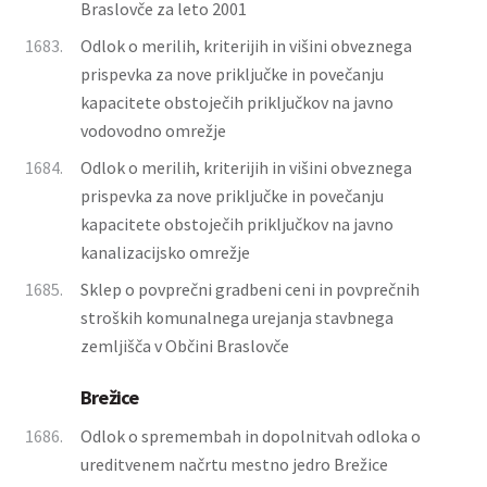
Braslovče za leto 2001
1683.
Odlok o merilih, kriterijih in višini obveznega
prispevka za nove priključke in povečanju
kapacitete obstoječih priključkov na javno
vodovodno omrežje
1684.
Odlok o merilih, kriterijih in višini obveznega
prispevka za nove priključke in povečanju
kapacitete obstoječih priključkov na javno
kanalizacijsko omrežje
1685.
Sklep o povprečni gradbeni ceni in povprečnih
stroških komunalnega urejanja stavbnega
zemljišča v Občini Braslovče
Brežice
1686.
Odlok o spremembah in dopolnitvah odloka o
ureditvenem načrtu mestno jedro Brežice