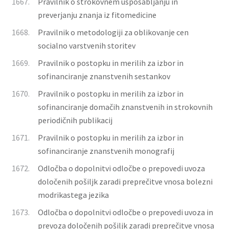
1667.
Pravilnik o strokovnem usposabljanju in
preverjanju znanja iz fitomedicine
1668.
Pravilnik o metodologiji za oblikovanje cen
socialno varstvenih storitev
1669.
Pravilnik o postopku in merilih za izbor in
sofinanciranje znanstvenih sestankov
1670.
Pravilnik o postopku in merilih za izbor in
sofinanciranje domačih znanstvenih in strokovnih
periodičnih publikacij
1671.
Pravilnik o postopku in merilih za izbor in
sofinanciranje znanstvenih monografij
1672.
Odločba o dopolnitvi odločbe o prepovedi uvoza
določenih pošiljk zaradi preprečitve vnosa bolezni
modrikastega jezika
1673.
Odločba o dopolnitvi odločbe o prepovedi uvoza in
prevoza določenih pošiljk zaradi preprečitve vnosa