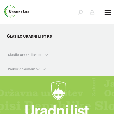
G
LASILO URADNI LIST RS
Glasilo Uradni list RS
Preklic dokumentov