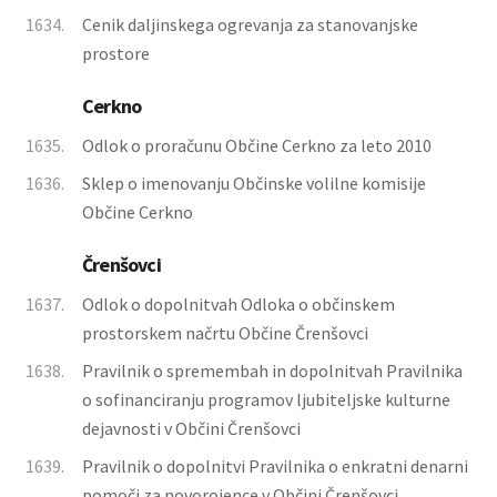
1634.
Cenik daljinskega ogrevanja za stanovanjske
prostore
Cerkno
1635.
Odlok o proračunu Občine Cerkno za leto 2010
1636.
Sklep o imenovanju Občinske volilne komisije
Občine Cerkno
Črenšovci
1637.
Odlok o dopolnitvah Odloka o občinskem
prostorskem načrtu Občine Črenšovci
1638.
Pravilnik o spremembah in dopolnitvah Pravilnika
o sofinanciranju programov ljubiteljske kulturne
dejavnosti v Občini Črenšovci
1639.
Pravilnik o dopolnitvi Pravilnika o enkratni denarni
pomoči za novorojence v Občini Črenšovci