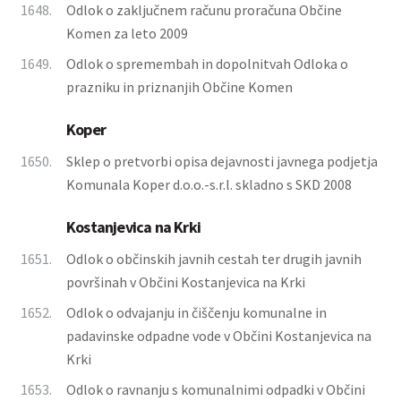
1648.
Odlok o zaključnem računu proračuna Občine
Komen za leto 2009
1649.
Odlok o spremembah in dopolnitvah Odloka o
prazniku in priznanjih Občine Komen
Koper
1650.
Sklep o pretvorbi opisa dejavnosti javnega podjetja
Komunala Koper d.o.o.-s.r.l. skladno s SKD 2008
Kostanjevica na Krki
1651.
Odlok o občinskih javnih cestah ter drugih javnih
površinah v Občini Kostanjevica na Krki
1652.
Odlok o odvajanju in čiščenju komunalne in
padavinske odpadne vode v Občini Kostanjevica na
Krki
1653.
Odlok o ravnanju s komunalnimi odpadki v Občini