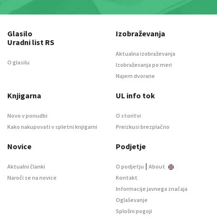
Glasilo
Izobraževanja
Uradni list RS
Aktualna izobraževanja
O glasilu
Izobraževanja po meri
Najem dvorane
Knjigarna
UL info tok
Novo v ponudbi
O storitvi
Kako nakupovati v spletni knjigarni
Preizkusi brezplačno
Novice
Podjetje
|
Aktualni članki
O podjetju
About
Naroči se na novice
Kontakt
Informacije javnega značaja
Oglaševanje
Splošni pogoji