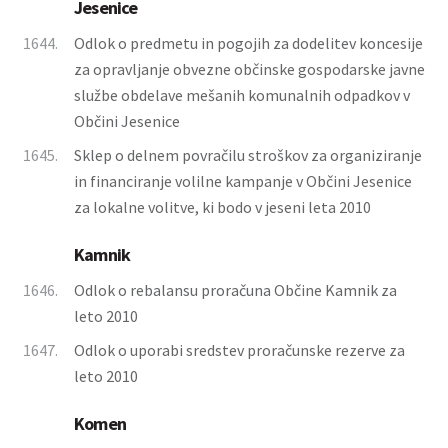
Jesenice
1644.
Odlok o predmetu in pogojih za dodelitev koncesije
za opravljanje obvezne občinske gospodarske javne
službe obdelave mešanih komunalnih odpadkov v
Občini Jesenice
1645.
Sklep o delnem povračilu stroškov za organiziranje
in financiranje volilne kampanje v Občini Jesenice
za lokalne volitve, ki bodo v jeseni leta 2010
Kamnik
1646.
Odlok o rebalansu proračuna Občine Kamnik za
leto 2010
1647.
Odlok o uporabi sredstev proračunske rezerve za
leto 2010
Komen