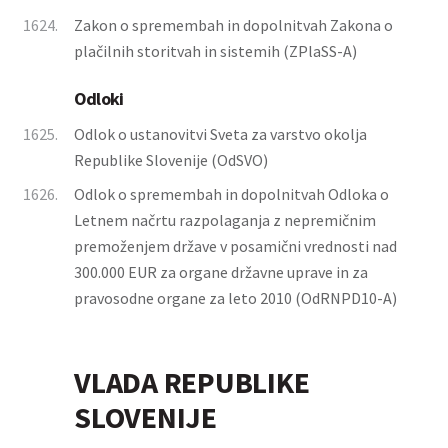
1624.
Zakon o spremembah in dopolnitvah Zakona o
plačilnih storitvah in sistemih (ZPlaSS-A)
Odloki
1625.
Odlok o ustanovitvi Sveta za varstvo okolja
Republike Slovenije (OdSVO)
1626.
Odlok o spremembah in dopolnitvah Odloka o
Letnem načrtu razpolaganja z nepremičnim
premoženjem države v posamični vrednosti nad
300.000 EUR za organe državne uprave in za
pravosodne organe za leto 2010 (OdRNPD10-A)
VLADA REPUBLIKE
SLOVENIJE