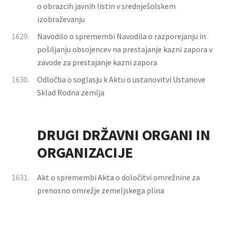
o obrazcih javnih listin v srednješolskem
izobraževanju
1629.
Navodilo o spremembi Navodila o razporejanju in
pošiljanju obsojencev na prestajanje kazni zapora v
zavode za prestajanje kazni zapora
1630.
Odločba o soglasju k Aktu o ustanovitvi Ustanove
Sklad Rodna zemlja
DRUGI DRŽAVNI ORGANI IN
ORGANIZACIJE
1631.
Akt o spremembi Akta o določitvi omrežnine za
prenosno omrežje zemeljskega plina