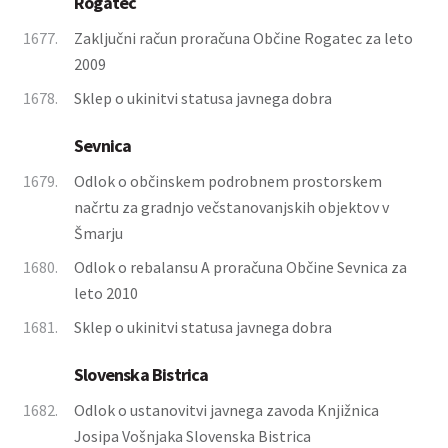
Rogatec
1677.
Zaključni račun proračuna Občine Rogatec za leto
2009
1678.
Sklep o ukinitvi statusa javnega dobra
Sevnica
1679.
Odlok o občinskem podrobnem prostorskem
načrtu za gradnjo večstanovanjskih objektov v
Šmarju
1680.
Odlok o rebalansu A proračuna Občine Sevnica za
leto 2010
1681.
Sklep o ukinitvi statusa javnega dobra
Slovenska Bistrica
1682.
Odlok o ustanovitvi javnega zavoda Knjižnica
Josipa Vošnjaka Slovenska Bistrica