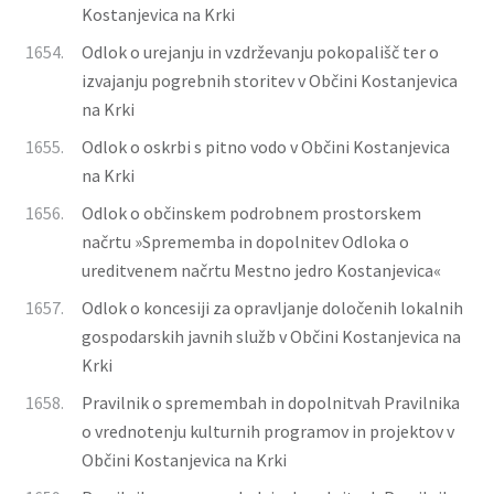
Kostanjevica na Krki
1654.
Odlok o urejanju in vzdrževanju pokopališč ter o
izvajanju pogrebnih storitev v Občini Kostanjevica
na Krki
1655.
Odlok o oskrbi s pitno vodo v Občini Kostanjevica
na Krki
1656.
Odlok o občinskem podrobnem prostorskem
načrtu »Sprememba in dopolnitev Odloka o
ureditvenem načrtu Mestno jedro Kostanjevica«
1657.
Odlok o koncesiji za opravljanje določenih lokalnih
gospodarskih javnih služb v Občini Kostanjevica na
Krki
1658.
Pravilnik o spremembah in dopolnitvah Pravilnika
o vrednotenju kulturnih programov in projektov v
Občini Kostanjevica na Krki