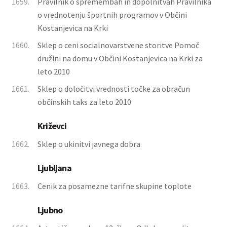
1659.
Pravilnik o spremembah in dopolnitvah Pravilnika
o vrednotenju športnih programov v Občini
Kostanjevica na Krki
1660.
Sklep o ceni socialnovarstvene storitve Pomoč
družini na domu v Občini Kostanjevica na Krki za
leto 2010
1661.
Sklep o določitvi vrednosti točke za obračun
občinskih taks za leto 2010
Križevci
1662.
Sklep o ukinitvi javnega dobra
Ljubljana
1663.
Cenik za posamezne tarifne skupine toplote
Ljubno