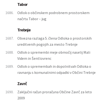
Tabor
1686.
Odlok o občinskem podrobnem prostorskem
načrtu Tabor – jug
Trebnje
1687.
Obvezna razlaga 5. člena Odloka o prostorskih
ureditvenih pogojih za mesto Trebnje
1688.
Odlok o spremembi meje območij naselij Mali
Videm in Šentlovrenc
1689.
Odlok o spremembah in dopolnitvah Odloka o
ravnanju s komunalnimi odpadki v Občini Trebnje
Zavrč
1690.
Zaključni račun proračuna Občine Zavrč za leto
2009