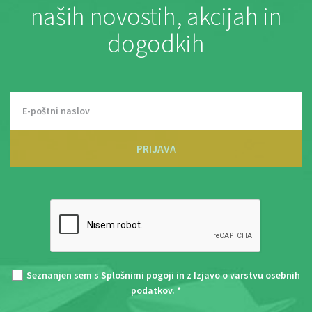
naših novostih, akcijah in
dogodkih
PRIJAVA
Seznanjen sem s
Splošnimi pogoji
in z
Izjavo o varstvu osebnih
podatkov
. *