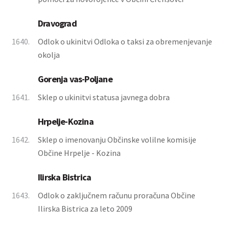
Dravograd
1640.
Odlok o ukinitvi Odloka o taksi za obremenjevanje
okolja
Gorenja vas-Poljane
1641.
Sklep o ukinitvi statusa javnega dobra
Hrpelje-Kozina
1642.
Sklep o imenovanju Občinske volilne komisije
Občine Hrpelje - Kozina
Ilirska Bistrica
1643.
Odlok o zaključnem računu proračuna Občine
Ilirska Bistrica za leto 2009