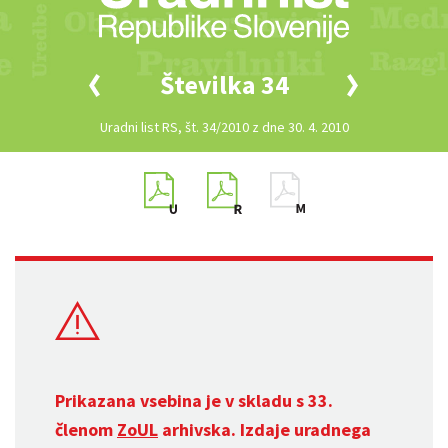
Številka 34
Uradni list RS, št. 34/2010 z dne 30. 4. 2010
Prikazana vsebina je v skladu s 33.
členom
ZoUL
arhivska. Izdaje uradnega