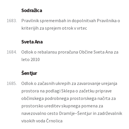
Sodražica
1683.
Pravilnik spremembah in dopolnitvah Pravilnika o
kriterijih za sprejem otrok v vrtec
Sveta Ana
1684.
Odlok o rebalansu proračuna Občine Sveta Ana za
leto 2010
Šentjur
1685.
Odlok o začasnih ukrepih za zavarovanje urejanja
prostora na podlagi Sklepa o začetku priprave
občinskega podrobnega prostorskega načrta za
prostorsko ureditev skupnega pomena za
navezovalno cesto Dramlje–Šentjur in zadrževalnik
visokih voda Črnolica