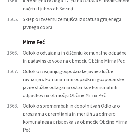
1664.
Avtentična razlaga 12. člena Odloka o ureditvenem
načrtu Ljubno ob Savinji
1665.
Sklep o izvzemu zemljišča iz statusa grajenega
javnega dobra
Mirna Peč
1666.
Odlok o odvajanju in čiščenju komunalne odpadne
in padavinske vode na območju Občine Mirna Peč
1667.
Odlok o izvajanju gospodarske javne službe
ravnanja s komunalnimi odpadki in gospodarske
javne službe odlaganja ostankov komunalnih
odpadkov na območju Občine Mirna Peč
1668.
Odlok o spremembah in dopolnitvah Odloka o
programu opremljanja in merilih za odmero
komunalnega prispevka za območje Občine Mirna
Peč