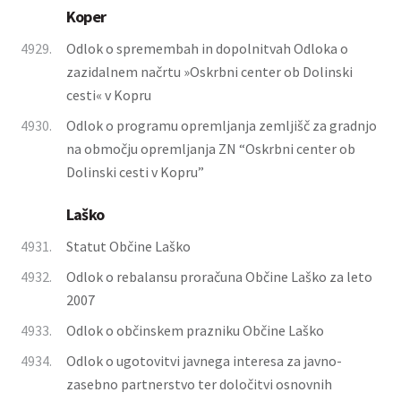
Koper
4929.
Odlok o spremembah in dopolnitvah Odloka o
zazidalnem načrtu »Oskrbni center ob Dolinski
cesti« v Kopru
4930.
Odlok o programu opremljanja zemljišč za gradnjo
na območju opremljanja ZN “Oskrbni center ob
Dolinski cesti v Kopru”
Laško
4931.
Statut Občine Laško
4932.
Odlok o rebalansu proračuna Občine Laško za leto
2007
4933.
Odlok o občinskem prazniku Občine Laško
4934.
Odlok o ugotovitvi javnega interesa za javno-
zasebno partnerstvo ter določitvi osnovnih