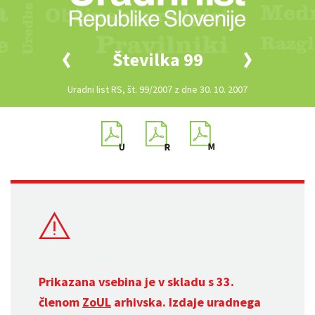
Številka 99
Uradni list RS, št. 99/2007 z dne 30. 10. 2007
Prikazana vsebina je v skladu s 33.
členom
ZoUL
arhivska. Izdaje uradnega