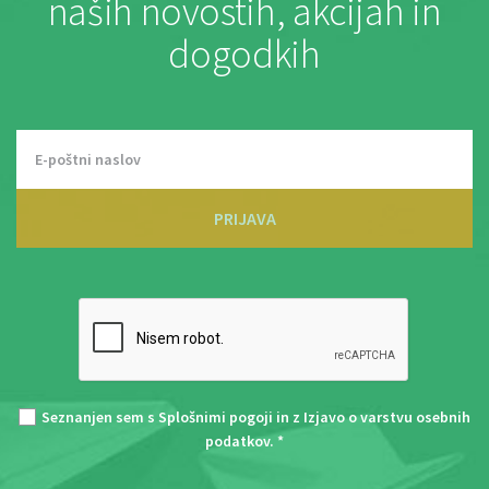
naših novostih, akcijah in
dogodkih
PRIJAVA
Seznanjen sem s
Splošnimi pogoji
in z
Izjavo o varstvu osebnih
podatkov
. *