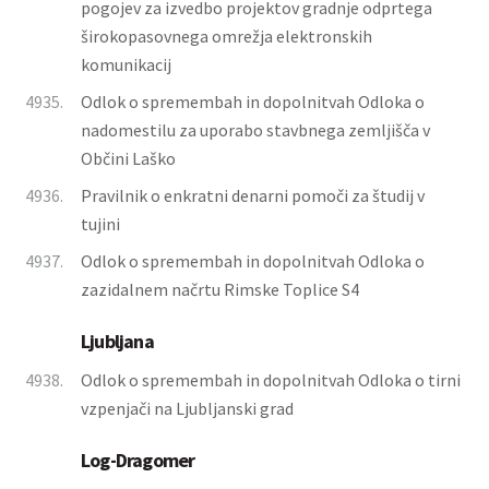
pogojev za izvedbo projektov gradnje odprtega
širokopasovnega omrežja elektronskih
komunikacij
4935.
Odlok o spremembah in dopolnitvah Odloka o
nadomestilu za uporabo stavbnega zemljišča v
Občini Laško
4936.
Pravilnik o enkratni denarni pomoči za študij v
tujini
4937.
Odlok o spremembah in dopolnitvah Odloka o
zazidalnem načrtu Rimske Toplice S4
Ljubljana
4938.
Odlok o spremembah in dopolnitvah Odloka o tirni
vzpenjači na Ljubljanski grad
Log-Dragomer