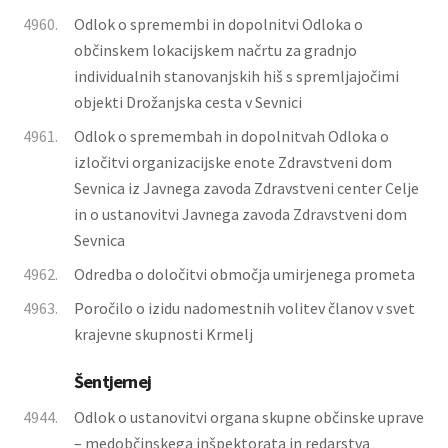
4960.
Odlok o spremembi in dopolnitvi Odloka o
občinskem lokacijskem načrtu za gradnjo
individualnih stanovanjskih hiš s spremljajočimi
objekti Drožanjska cesta v Sevnici
4961.
Odlok o spremembah in dopolnitvah Odloka o
izločitvi organizacijske enote Zdravstveni dom
Sevnica iz Javnega zavoda Zdravstveni center Celje
in o ustanovitvi Javnega zavoda Zdravstveni dom
Sevnica
4962.
Odredba o določitvi območja umirjenega prometa
4963.
Poročilo o izidu nadomestnih volitev članov v svet
krajevne skupnosti Krmelj
Šentjernej
4944.
Odlok o ustanovitvi organa skupne občinske uprave
– medobčinskega inšpektorata in redarstva