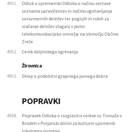
4951.
Odlok o spremembi Odloka o načinu sestave
seznama upravičencev in načinu ugotavljanja
sorazmernih deležev ter pogojih in rokih za
vračanje deležev vlaganj v javno
telekomunikacijsko omrežje na območju Občine
Zreče
4952.
Cenik daljinskega ogrevanja
Žirovnica
4953.
Sklep o pridobitvi grajenega javnega dobra
POPRAVKI
4968.
Popravek Odloka o razglasitvi cerkve sv. Tomaža v
Brodeh v Poljanski dolini za kulturni spomenik
lokalnega pomena