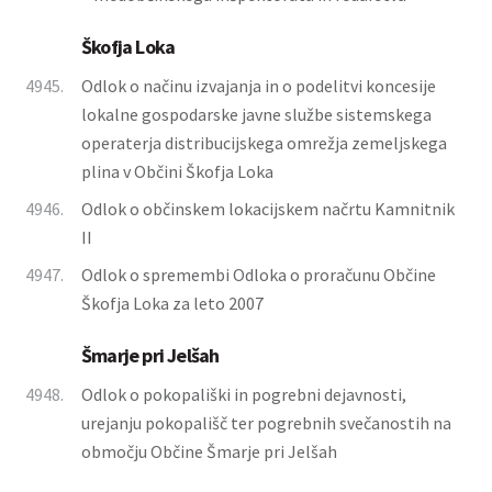
Škofja Loka
4945.
Odlok o načinu izvajanja in o podelitvi koncesije
lokalne gospodarske javne službe sistemskega
operaterja distribucijskega omrežja zemeljskega
plina v Občini Škofja Loka
4946.
Odlok o občinskem lokacijskem načrtu Kamnitnik
II
4947.
Odlok o spremembi Odloka o proračunu Občine
Škofja Loka za leto 2007
Šmarje pri Jelšah
4948.
Odlok o pokopališki in pogrebni dejavnosti,
urejanju pokopališč ter pogrebnih svečanostih na
območju Občine Šmarje pri Jelšah