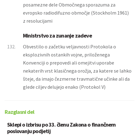
posamezne dele Območnega sporazuma za
evropsko radiodifuzno območje (Stockholm 1961)
z resolucijami
Ministrstvo za zunanje zadeve
132.
Obvestilo o začetku veljavnosti Protokola o
eksplozivnih ostankih vojne, priloženega
Konvenciji o prepovedi ali omejitvi uporabe
nekaterih vrst klasičnega orožja, za katere se lahko
šteje, da imajo čezmerne travmatične učinke ali da
glede ciljev delujejo enako (Protokol V)
Razglasni del
Sklepi o izbrisu po 33. členu Zakona o finančnem
poslovanju podjetij