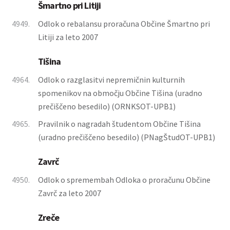
Šmartno pri Litiji
4949.
Odlok o rebalansu proračuna Občine Šmartno pri
Litiji za leto 2007
Tišina
4964.
Odlok o razglasitvi nepremičnin kulturnih
spomenikov na območju Občine Tišina (uradno
prečiščeno besedilo) (ORNKSOT-UPB1)
4965.
Pravilnik o nagradah študentom Občine Tišina
(uradno prečiščeno besedilo) (PNagŠtudOT-UPB1)
Zavrč
4950.
Odlok o spremembah Odloka o proračunu Občine
Zavrč za leto 2007
Zreče