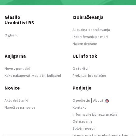
Glasilo
Izobraževanja
Uradni list RS
Aktualna izobraževanja
O glasilu
Izobraževanja po meri
Najem dvorane
Knjigarna
UL info tok
Novo v ponudbi
O storitvi
Kako nakupovati v spletni knjigarni
Preizkusi brezplačno
Novice
Podjetje
|
Aktualni članki
O podjetju
About
Naroči se na novice
Kontakt
Informacije javnega značaja
Oglaševanje
Splošni pogoji
Izjava o varstvu osebnih podatkov