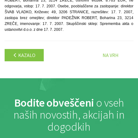
ROBERT, Boharina 23, 3214 ZREČE, osnovni vložek: 8.763 EUR, ne
odgovarja, vstop: 17. 7. 2007. Osebe, pooblaščene za zastopanje: direktor
ŠVAB VLADKO, Križevec 49, 3206 STRANICE, razrešitev: 17. 7. 2007,
zastopa brez omejitev; direktor PADEŽNIK ROBERT, Boharina 23, 3214
ZREČE, imenovanje: 17. 7. 2007. Skupščinski sklep: Sprememba akta o
ustanovitvi d.o.o. z dne 17. 7. 2007.
KAZALO
NA VRH
Bodite obveščeni
o vseh
naših novostih, akcijah in
dogodkih