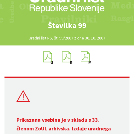
Številka 99
Uradni list RS, št. 99/2007 z dne 30. 10. 2007
Prikazana vsebina je v skladu s 33.
členom
ZoUL
arhivska. Izdaje uradnega