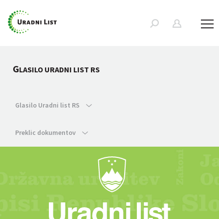
G
LASILO URADNI LIST RS
Glasilo Uradni list RS
Preklic dokumentov