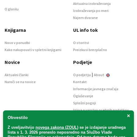
Aktualna izobraževanja
O glasilu
Izobraževanja po meri
Najem dvorane
Knjigarna
UL info tok
Novo v ponudbi
O storitvi
Kako nakupovati v spletni knjigarni
Preizkusi brezplačno
Novice
Podjetje
|
Aktualni članki
O podjetju
About
Naroči se na novice
Kontakt
Informacije javnega značaja
Oglaševanje
Splošni pogoji
Izjava o varstvu osebnih podatkov
×
E-dražbe
Obvestilo
Z uveljavitvijo
novega zakona (ZOUL)
se je
izdajanje uradnega
lista s 1. 3. 2026 preneslo
neposredno
na Službo Vlade