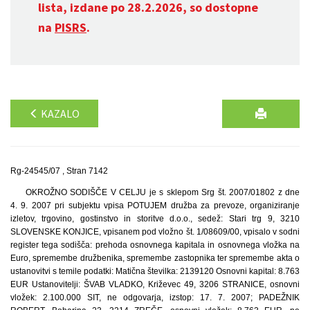
lista, izdane po 28.2.2026, so dostopne
na
PISRS
.
KAZALO
Rg-24545/07 , Stran 7142
OKROŽNO SODIŠČE V CELJU je s sklepom Srg št. 2007/01802 z dne
4. 9. 2007 pri subjektu vpisa POTUJEM družba za prevoze, organiziranje
izletov, trgovino, gostinstvo in storitve d.o.o., sedež: Stari trg 9, 3210
SLOVENSKE KONJICE, vpisanem pod vložno št. 1/08609/00, vpisalo v sodni
register tega sodišča: prehoda osnovnega kapitala in osnovnega vložka na
Euro, spremembe družbenika, spremembe zastopnika ter spremembe akta o
ustanovitvi s temile podatki: Matična številka: 2139120 Osnovni kapital: 8.763
EUR Ustanovitelji: ŠVAB VLADKO, Križevec 49, 3206 STRANICE, osnovni
vložek: 2.100.000 SIT, ne odgovarja, izstop: 17. 7. 2007; PADEŽNIK