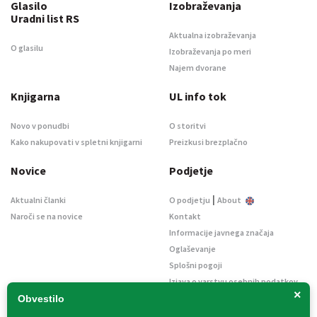
Glasilo
Izobraževanja
Uradni list RS
Aktualna izobraževanja
O glasilu
Izobraževanja po meri
Najem dvorane
Knjigarna
UL info tok
Novo v ponudbi
O storitvi
Kako nakupovati v spletni knjigarni
Preizkusi brezplačno
Novice
Podjetje
|
Aktualni članki
O podjetju
About
Naroči se na novice
Kontakt
Informacije javnega značaja
Oglaševanje
Splošni pogoji
Izjava o varstvu osebnih podatkov
×
E-dražbe
Obvestilo