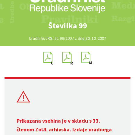
Številka 99
Uradni list RS, št. 99/2007 z dne 30. 10. 2007
Prikazana vsebina je v skladu s 33.
členom
ZoUL
arhivska. Izdaje uradnega