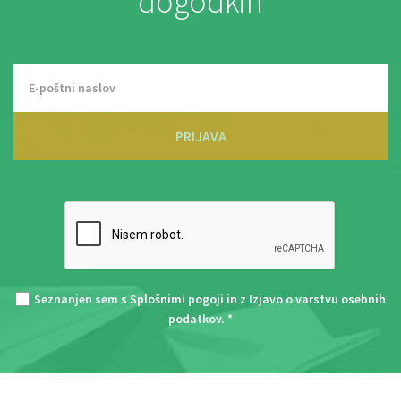
dogodkih
PRIJAVA
Seznanjen sem s
Splošnimi pogoji
in z
Izjavo o varstvu osebnih
podatkov
. *