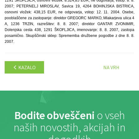
1291 ŠKOFLJICA, osnovni vložek: 8.324,85 EUR, ne odgovarja, vstop: 8. 8.
2007; PETERNELJ MIROSLAV, Savica 19, 4264 BOHINJSKA BISTRICA,
osnovni vložek: 438,15 EUR, ne odgovarja, vstop: 12. 11. 2004. Osebe,
pooblaščene za zastopanje: direktor GREGORC MARKO, Mlakarjeva ulica 4
A, 1236 TRZIN, razrešitev: 8. 8. 2007; direktor GANTAR ZVONIMIR,
Dolenjska cesta 438, 1291 ŠKOFLJICA, imenovanje: 8. 8. 2007, zastopa
posamično. Skupščinski sklep: Sprememba družbene pogodbe z dne 8. 8.
2007.
KAZALO
NA VRH
Bodite obveščeni
o vseh
naših novostih, akcijah in