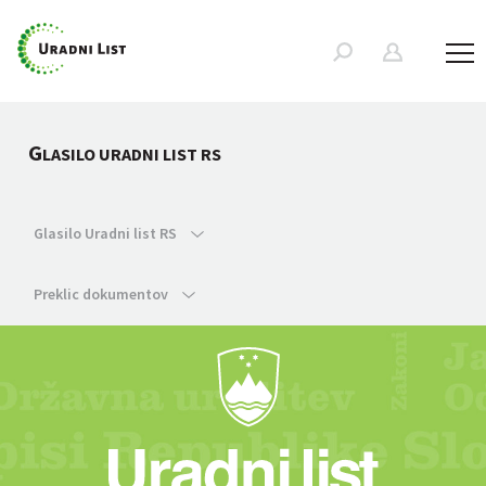
G
LASILO URADNI LIST RS
Glasilo Uradni list RS
Preklic dokumentov