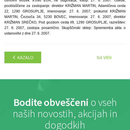
osnovni vložek: 9.096 EUR, ne odgovarja, vstop: 27. 6. 2007. Osebe,
pooblaščene za zastopanje: direktor KRIŽMAN MARTIN, Adamičeva cesta
22, 1290 GROSUPLJE, imenovanje: 27. 6. 2007; prokurist KRIŽMAN
MARTIN, Čezsoča 34, 5230 BOVEC, imenovanje: 27. 6. 2007; direktor
KRIŽMAN SREČKO, Pod gozdom cesta I/9, 1290 GROSUPLJE, razrešitev:
27. 6. 2007, zastopa posamično. Skupščinski sklep: Sprememba akta o
ustanovitvi z dne 27. 6. 2007.
KAZALO
NA VRH
Bodite obveščeni
o vseh
naših novostih, akcijah in
dogodkih