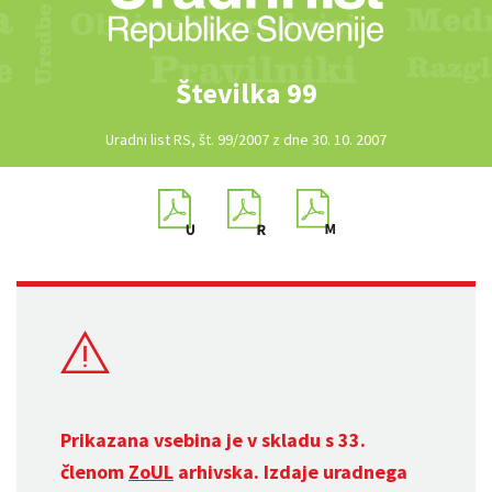
Številka 99
Uradni list RS, št. 99/2007 z dne 30. 10. 2007
Prikazana vsebina je v skladu s 33.
členom
ZoUL
arhivska. Izdaje uradnega