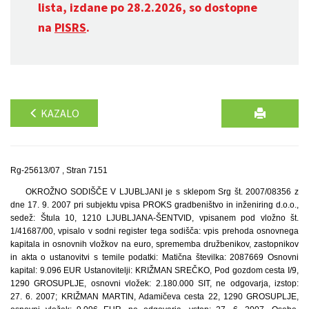
lista, izdane po 28.2.2026, so dostopne
na
PISRS
.
KAZALO
Rg-25613/07 , Stran 7151
OKROŽNO SODIŠČE V LJUBLJANI je s sklepom Srg št. 2007/08356 z
dne 17. 9. 2007 pri subjektu vpisa PROKS gradbeništvo in inženiring d.o.o.,
sedež: Štula 10, 1210 LJUBLJANA-ŠENTVID, vpisanem pod vložno št.
1/41687/00, vpisalo v sodni register tega sodišča: vpis prehoda osnovnega
kapitala in osnovnih vložkov na euro, sprememba družbenikov, zastopnikov
in akta o ustanovitvi s temile podatki: Matična številka: 2087669 Osnovni
kapital: 9.096 EUR Ustanovitelji: KRIŽMAN SREČKO, Pod gozdom cesta I/9,
1290 GROSUPLJE, osnovni vložek: 2.180.000 SIT, ne odgovarja, izstop:
27. 6. 2007; KRIŽMAN MARTIN, Adamičeva cesta 22, 1290 GROSUPLJE,