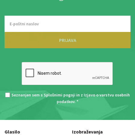
PRIJAVA
Seznanjen sem s
Splošnimi pogoji
in z
Izjavo o varstvu osebnih
podatkov
. *
Glasilo
Izobraževanja