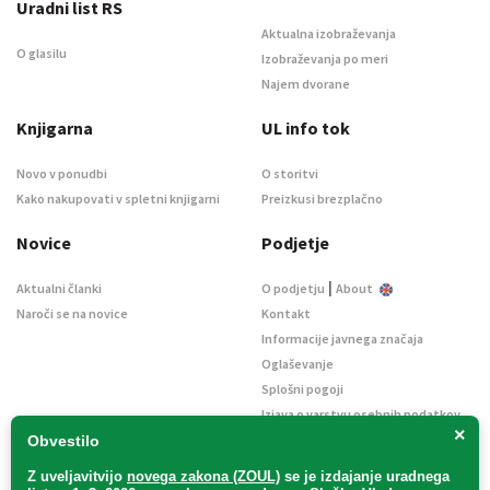
Uradni list RS
Aktualna izobraževanja
O glasilu
Izobraževanja po meri
Najem dvorane
Knjigarna
UL info tok
Novo v ponudbi
O storitvi
Kako nakupovati v spletni knjigarni
Preizkusi brezplačno
Novice
Podjetje
|
Aktualni članki
O podjetju
About
Naroči se na novice
Kontakt
Informacije javnega značaja
Oglaševanje
Splošni pogoji
Izjava o varstvu osebnih podatkov
×
E-dražbe
Obvestilo
Z uveljavitvijo
novega zakona (ZOUL)
se je
izdajanje uradnega