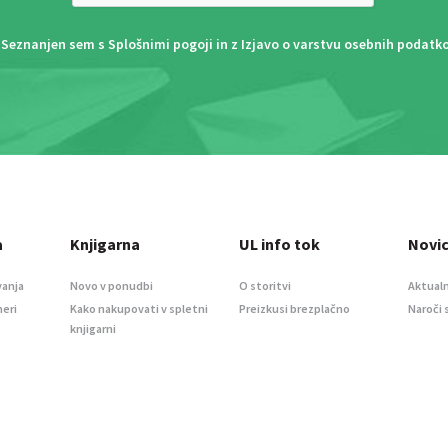
Seznanjen sem s
Splošnimi pogoji
in z
Izjavo o varstvu osebnih podatk
a
Knjigarna
UL info tok
Novi
vanja
Novo v ponudbi
O storitvi
Aktualn
meri
Kako nakupovati v spletni
Preizkusi brezplačno
Naroči 
knjigarni