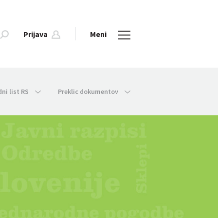
Prijava
Meni
dni list RS
Preklic dokumentov