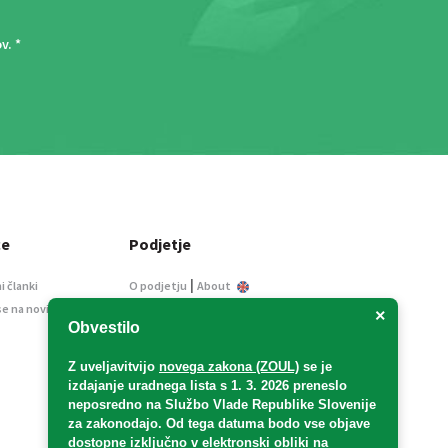
ov
. *
ce
Podjetje
|
i članki
O podjetju
About
se na novice
Kontakt
×
Obvestilo
Informacije javnega
značaja
Z uveljavitvijo
novega zakona (ZOUL)
se je
Oglaševanje
izdajanje uradnega lista s 1. 3. 2026 preneslo
Splošni pogoji
neposredno
na Službo Vlade Republike Slovenije
Izjava o varstvu osebnih
za zakonodajo
. Od tega datuma bodo vse objave
podatkov
dostopne izključno v elektronski obliki na