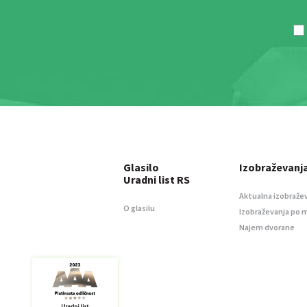
Glasilo
Izobraževanj
Uradni list RS
Aktualna izobraže
O glasilu
Izobraževanja po 
Najem dvorane