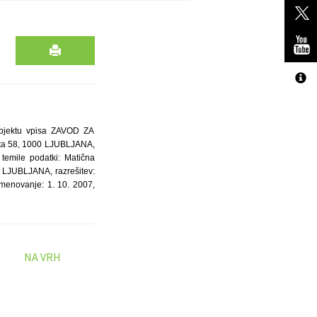
bjektu vpisa ZAVOD ZA
ta 58, 1000 LJUBLJANA,
temile podatki: Matična
 LJUBLJANA, razrešitev:
imenovanje: 1. 10. 2007,
NA VRH