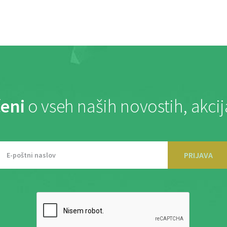
eni
o vseh naših novostih, akci
PRIJAVA