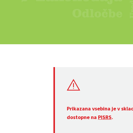
Prikazana vsebina je v skla
dostopne na
PISRS
.