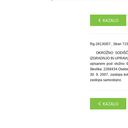
KAZALO
Rg-28130/07 , Stran 71
OKROŽNO SODIŠČE V
IZGRADNJO IN UPRAVLJA
vpisanem pod vložno št
številka: 2268434 Oseb
30. 9. 2007, zastopa ko
zastopa samostojno.
KAZALO