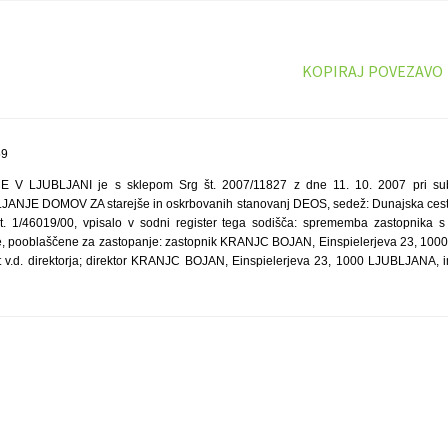
KOPIRAJ POVEZAVO
59
 LJUBLJANI je s sklepom Srg št. 2007/11827 z dne 11. 10. 2007 pri su
NJE DOMOV ZA starejše in oskrbovanih stanovanj DEOS, sedež: Dunajska ces
. 1/46019/00, vpisalo v sodni register tega sodišča: sprememba zastopnika s 
e, pooblaščene za zastopanje: zastopnik KRANJC BOJAN, Einspielerjeva 23, 1000
t v.d. direktorja; direktor KRANJC BOJAN, Einspielerjeva 23, 1000 LJUBLJANA, 