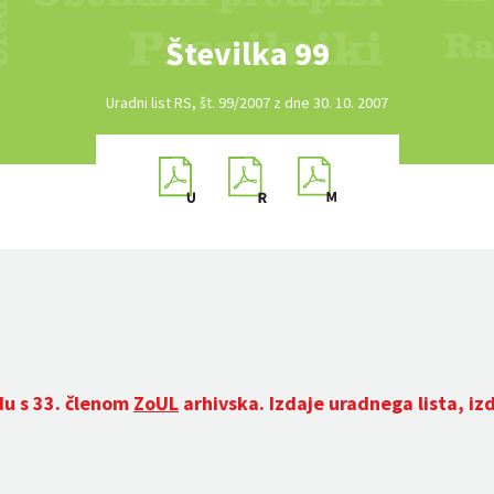
Številka 99
Uradni list RS, št. 99/2007 z dne 30. 10. 2007
du s 33. členom
ZoUL
arhivska. Izdaje uradnega lista, iz