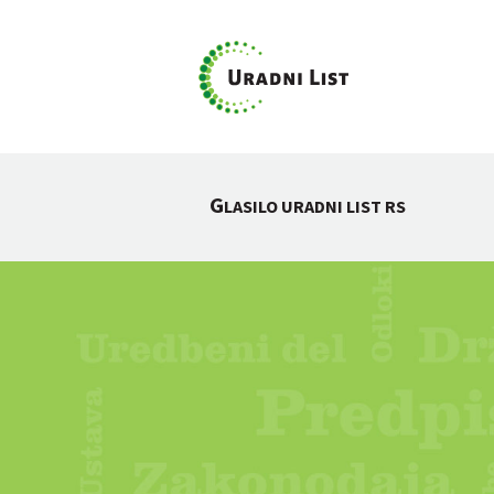
G
LASILO URADNI LIST RS