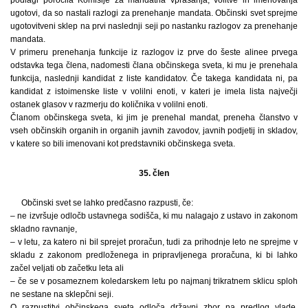
ugotovi, da so nastali razlogi za prenehanje mandata. Občinski svet sprejme
ugotovitveni sklep na prvi naslednji seji po nastanku razlogov za prenehanje
mandata.
V primeru prenehanja funkcije iz razlogov iz prve do šeste alinee prvega
odstavka tega člena, nadomesti člana občinskega sveta, ki mu je prenehala
funkcija, naslednji kandidat z liste kandidatov. Če takega kandidata ni, pa
kandidat z istoimenske liste v volilni enoti, v kateri je imela lista največji
ostanek glasov v razmerju do količnika v volilni enoti.
Članom občinskega sveta, ki jim je prenehal mandat, preneha članstvo v
vseh občinskih organih in organih javnih zavodov, javnih podjetij in skladov,
v katere so bili imenovani kot predstavniki občinskega sveta.
35. člen
Občinski svet se lahko predčasno razpusti, če:
– ne izvršuje odločb ustavnega sodišča, ki mu nalagajo z ustavo in zakonom
skladno ravnanje,
– v letu, za katero ni bil sprejet proračun, tudi za prihodnje leto ne sprejme v
skladu z zakonom predloženega in pripravljenega proračuna, ki bi lahko
začel veljati ob začetku leta ali
– če se v posameznem koledarskem letu po najmanj trikratnem sklicu sploh
ne sestane na sklepčni seji.
O razpustitvi občinskega sveta odloča državni zbor na predlog vlade.