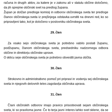
računa in drugih aktov, za katere je v zakonu ali v statutu občine določeno,
da jih sprejme občinski svet na predlog župana.
Župan je dolžan predloge komisij in odborov občinskega sveta ter predloge
članov občinskega sveta iz prejšnjega odstavka uvrstiti na dnevni red, ko so
pripravljeni tako, kot je določeno v poslovniku občinskega sveta.
29. člen
Za vsako sejo občinskega sveta je potrebno vabilo poslati županu,
podžupanu, članom občinskega sveta, predsedniku nadzornega odbora
občine in direktorju občinske uprave.
O sklicu seje občinskega sveta je potrebno obvestiti javna občila.
30. člen
Strokovno in administrativno pomoč pri pripravi in vodenju sej občinskega
sveta in njegovih delovnih teles zagotavlja občinska uprava.
31. člen
Člani občinskih odborov imajo pravico prisostvovati sejam občinskega
sveta, ki so praviloma javne. Če to terja javni interes lahko svet sklene, da se