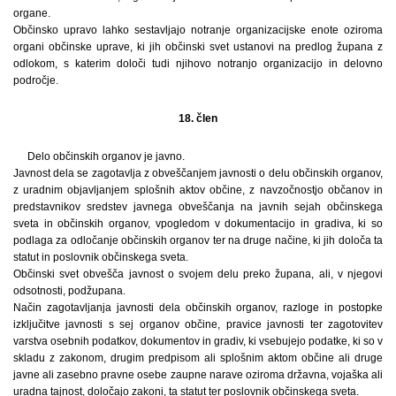
organe.
Občinsko upravo lahko sestavljajo notranje organizacijske enote oziroma
organi občinske uprave, ki jih občinski svet ustanovi na predlog župana z
odlokom, s katerim določi tudi njihovo notranjo organizacijo in delovno
področje.
18. člen
Delo občinskih organov je javno.
Javnost dela se zagotavlja z obveščanjem javnosti o delu občinskih organov,
z uradnim objavljanjem splošnih aktov občine, z navzočnostjo občanov in
predstavnikov sredstev javnega obveščanja na javnih sejah občinskega
sveta in občinskih organov, vpogledom v dokumentacijo in gradiva, ki so
podlaga za odločanje občinskih organov ter na druge načine, ki jih določa ta
statut in poslovnik občinskega sveta.
Občinski svet obvešča javnost o svojem delu preko župana, ali, v njegovi
odsotnosti, podžupana.
Način zagotavljanja javnosti dela občinskih organov, razloge in postopke
izključitve javnosti s sej organov občine, pravice javnosti ter zagotovitev
varstva osebnih podatkov, dokumentov in gradiv, ki vsebujejo podatke, ki so v
skladu z zakonom, drugim predpisom ali splošnim aktom občine ali druge
javne ali zasebno pravne osebe zaupne narave oziroma državna, vojaška ali
uradna tajnost, določajo zakoni, ta statut ter poslovnik občinskega sveta.