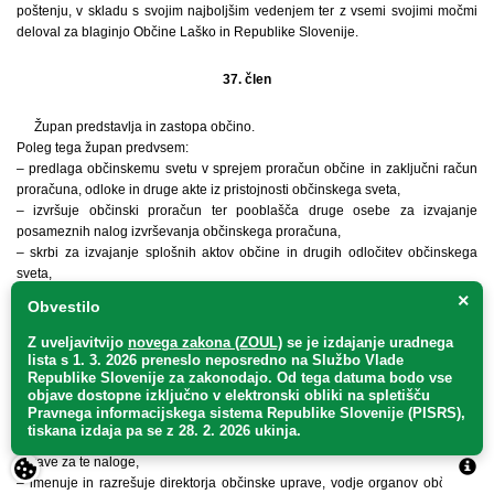
poštenju, v skladu s svojim najboljšim vedenjem ter z vsemi svojimi močmi
deloval za blaginjo Občine Laško in Republike Slovenije.
37. člen
Župan predstavlja in zastopa občino.
Poleg tega župan predvsem:
– predlaga občinskemu svetu v sprejem proračun občine in zaključni račun
proračuna, odloke in druge akte iz pristojnosti občinskega sveta,
– izvršuje občinski proračun ter pooblašča druge osebe za izvajanje
posameznih nalog izvrševanja občinskega proračuna,
– skrbi za izvajanje splošnih aktov občine in drugih odločitev občinskega
sveta,
– odloča o pridobitvi in odtujitvi premičnega premoženja ter o pridobitvi
×
Obvestilo
nepremičnega premoženja občine, če zakon ali predpis občine ne določa
drugače,
Z uveljavitvijo
novega zakona (ZOUL)
se je
izdajanje uradnega
– skrbi za objavo statuta, odlokov in drugih splošnih aktov občine,
lista s 1. 3. 2026 preneslo
neposredno
na Službo Vlade
Republike Slovenije za zakonodajo
. Od tega datuma bodo vse
– predlaga ustanovitev organov občinske uprave, določitev njihovega
objave dostopne izključno v elektronski obliki na spletišču
delovnega področja in notranje organizacije, določi sistemizacijo delovnih
Pravnega informacijskega sistema Republike Slovenije (PISRS),
mest v občinski upravi, odloča o imenovanju oziroma sklenitvi delovnega
tiskana izdaja pa se z 28. 2. 2026 ukinja.
razmerja zaposlenih v občinski upravi ter lahko pooblasti direktorja občinske
uprave za te naloge,
– imenuje in razrešuje direktorja občinske uprave, vodje organov občinske