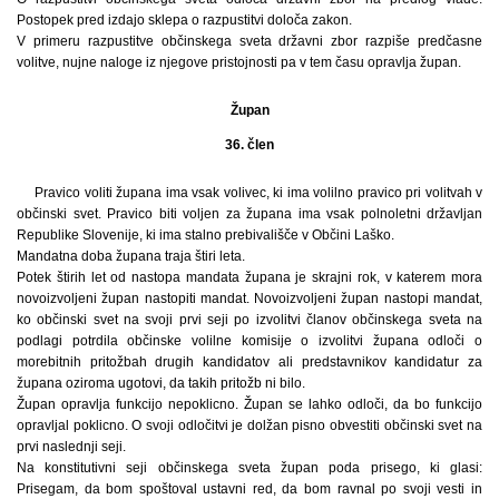
Postopek pred izdajo sklepa o razpustitvi določa zakon.
V primeru razpustitve občinskega sveta državni zbor razpiše predčasne
volitve, nujne naloge iz njegove pristojnosti pa v tem času opravlja župan.
Župan
36. člen
Pravico voliti župana ima vsak volivec, ki ima volilno pravico pri volitvah v
občinski svet. Pravico biti voljen za župana ima vsak polnoletni državljan
Republike Slovenije, ki ima stalno prebivališče v Občini Laško.
Mandatna doba župana traja štiri leta.
Potek štirih let od nastopa mandata župana je skrajni rok, v katerem mora
novoizvoljeni župan nastopiti mandat. Novoizvoljeni župan nastopi mandat,
ko občinski svet na svoji prvi seji po izvolitvi članov občinskega sveta na
podlagi potrdila občinske volilne komisije o izvolitvi župana odloči o
morebitnih pritožbah drugih kandidatov ali predstavnikov kandidatur za
župana oziroma ugotovi, da takih pritožb ni bilo.
Župan opravlja funkcijo nepoklicno. Župan se lahko odloči, da bo funkcijo
opravljal poklicno. O svoji odločitvi je dolžan pisno obvestiti občinski svet na
prvi naslednji seji.
Na konstitutivni seji občinskega sveta župan poda prisego, ki glasi:
Prisegam, da bom spoštoval ustavni red, da bom ravnal po svoji vesti in