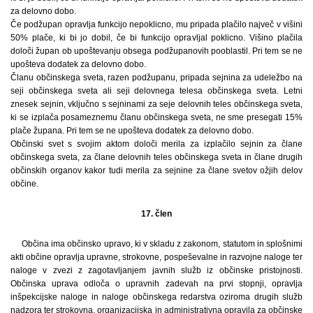
za delovno dobo.
Če podžupan opravlja funkcijo nepoklicno, mu pripada plačilo največ v višini
50% plače, ki bi jo dobil, če bi funkcijo opravljal poklicno. Višino plačila
določi župan ob upoštevanju obsega podžupanovih pooblastil. Pri tem se ne
upošteva dodatek za delovno dobo.
Članu občinskega sveta, razen podžupanu, pripada sejnina za udeležbo na
seji občinskega sveta ali seji delovnega telesa občinskega sveta. Letni
znesek sejnin, vključno s sejninami za seje delovnih teles občinskega sveta,
ki se izplača posameznemu članu občinskega sveta, ne sme presegati 15%
plače župana. Pri tem se ne upošteva dodatek za delovno dobo.
Občinski svet s svojim aktom določi merila za izplačilo sejnin za člane
občinskega sveta, za člane delovnih teles občinskega sveta in člane drugih
občinskih organov kakor tudi merila za sejnine za člane svetov ožjih delov
občine.
17. člen
Občina ima občinsko upravo, ki v skladu z zakonom, statutom in splošnimi
akti občine opravlja upravne, strokovne, pospeševalne in razvojne naloge ter
naloge v zvezi z zagotavljanjem javnih služb iz občinske pristojnosti.
Občinska uprava odloča o upravnih zadevah na prvi stopnji, opravlja
inšpekcijske naloge in naloge občinskega redarstva oziroma drugih služb
nadzora ter strokovna, organizacijska in administrativna opravila za občinske