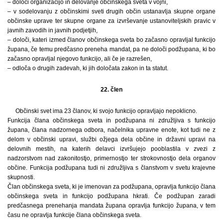
– določi organizacijo in delovanje občinskega sveta v vojni,
– v sodelovanju z občinskimi sveti drugih občin ustanavlja skupne organe
občinske uprave ter skupne organe za izvrševanje ustanoviteljskih pravic v
javnih zavodih in javnih podjetjih,
– določi, kateri izmed članov občinskega sveta bo začasno opravljal funkcijo
župana, če temu predčasno preneha mandat, pa ne določi podžupana, ki bo
začasno opravljal njegovo funkcijo, ali če je razrešen,
– odloča o drugih zadevah, ki jih določata zakon in ta statut.
22. člen
Občinski svet ima 23 članov, ki svojo funkcijo opravljajo nepoklicno.
Funkcija člana občinskega sveta in podžupana ni združljiva s funkcijo
župana, člana nadzornega odbora, načelnika upravne enote, kot tudi ne z
delom v občinski upravi, službi ožjega dela občine in državni upravi na
delovnih mestih, na katerih delavci izvršujejo pooblastila v zvezi z
nadzorstvom nad zakonitostjo, primernostjo ter strokovnostjo dela organov
občine. Funkcija podžupana tudi ni združljiva s članstvom v svetu krajevne
skupnosti.
Član občinskega sveta, ki je imenovan za podžupana, opravlja funkcijo člana
občinskega sveta in funkcijo podžupana hkrati. Če podžupan zaradi
predčasnega prenehanja mandata župana opravlja funkcijo župana, v tem
času ne opravlja funkcije člana občinskega sveta.