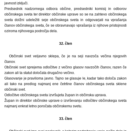
javnost izključi.
Predsednik nadzornega odbora občine, predsedniki komisij in odborov
občinskega sveta ter direktor občinske uprave so se na zahtevo občinskega
sveta dolžni udeležiti seje občinskega sveta in odgovarjati na vprašanja
članov občinskega sveta, če se obravnavajo vprašanja iz njihove pristojnosti
oziroma njihovega področja dela.
32. člen
Občinski svet veljavno sklepa, če je na seji navzoča večina njegovih
članov.
Občinski svet sprejema odločitve z večino glasov navzočih članov, razen če
zakon ali ta statut določata drugačno večino.
Glasovanje je praviloma javno. Tajno se glasuje le, kadar tako določa zakon
ali tako na predlog najmanj ene četrtine članov občinskega sveta sklene
občinski svet.
Odločitve občinskega sveta izvršujeta župan in občinska uprava.
Župan in direktor občinske uprave o izvrševanju odločitev občinskega sveta
najmanj enkrat letno poročata občinskemu svetu.
33. člen