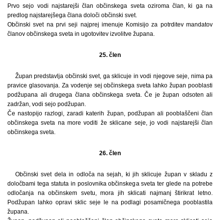
Prvo sejo vodi najstarejši član občinskega sveta oziroma član, ki ga na
predlog najstarejšega člana določi občinski svet.
Občinski svet na prvi seji najprej imenuje Komisijo za potrditev mandatov
članov občinskega sveta in ugotovitev izvolitve župana.
25. člen
Župan predstavlja občinski svet, ga sklicuje in vodi njegove seje, nima pa
pravice glasovanja. Za vodenje sej občinskega sveta lahko župan pooblasti
podžupana ali drugega člana občinskega sveta. Če je župan odsoten ali
zadržan, vodi sejo podžupan.
Če nastopijo razlogi, zaradi katerih župan, podžupan ali pooblaščeni član
občinskega sveta na more voditi že sklicane seje, jo vodi najstarejši član
občinskega sveta.
26. člen
Občinski svet dela in odloča na sejah, ki jih sklicuje župan v skladu z
določbami tega statuta in poslovnika občinskega sveta ter glede na potrebe
odločanja na občinskem svetu, mora jih sklicati najmanj štirikrat letno.
Podžupan lahko opravi sklic seje le na podlagi posamičnega pooblastila
župana.