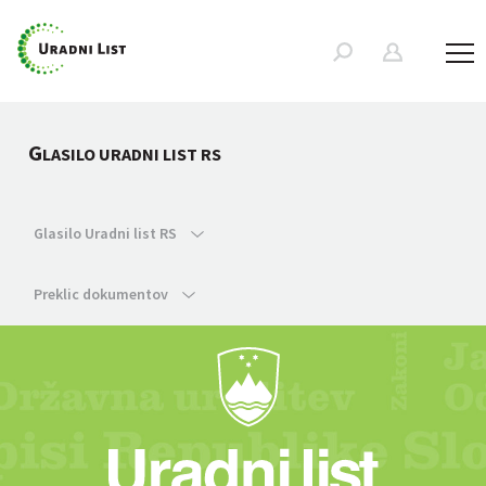
G
LASILO URADNI LIST RS
Glasilo Uradni list RS
Preklic dokumentov