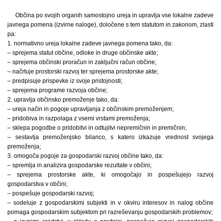
Občina po svojih organih samostojno ureja in upravlja vse lokalne zadeve
javnega pomena (izvirne naloge), določene s tem statutom in zakonom, zlasti
pa:
1. normativno ureja lokalne zadeve javnega pomena tako, da:
– sprejema statut občine, odloke in druge občinske akte;
– sprejema občinski proračun in zaključni račun občine;
– načrtuje prostorski razvoj ter sprejema prostorske akte;
– predpisuje prispevke iz svoje pristojnosti;
– sprejema programe razvoja občine;
2. upravlja občinsko premoženje tako, da:
– ureja način in pogoje upravljanja z občinskim premoženjem;
– pridobiva in razpolaga z vsemi vrstami premoženja;
– sklepa pogodbe o pridobitvi in odtujitvi nepremičnin in premičnin;
– sestavlja premoženjsko bilanco, s katero izkazuje vrednost svojega
premoženja;
3. omogoča pogoje za gospodarski razvoj občine tako, da:
– spremlja in analizira gospodarske rezultate v občini;
– sprejema prostorske akte, ki omogočajo in pospešujejo razvoj
gospodarstva v občini;
– pospešuje gospodarski razvoj;
– sodeluje z gospodarskimi subjekti in v okviru interesov in nalog občine
pomaga gospodarskim subjektom pri razreševanju gospodarskih problemov;