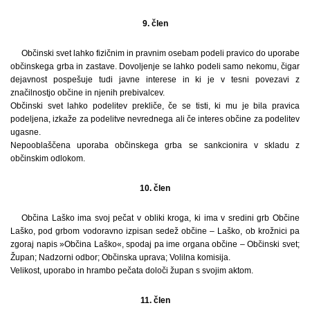
9. člen
Občinski svet lahko fizičnim in pravnim osebam podeli pravico do uporabe
občinskega grba in zastave. Dovoljenje se lahko podeli samo nekomu, čigar
dejavnost pospešuje tudi javne interese in ki je v tesni povezavi z
značilnostjo občine in njenih prebivalcev.
Občinski svet lahko podelitev prekliče, če se tisti, ki mu je bila pravica
podeljena, izkaže za podelitve nevrednega ali če interes občine za podelitev
ugasne.
Nepooblaščena uporaba občinskega grba se sankcionira v skladu z
občinskim odlokom.
10. člen
Občina Laško ima svoj pečat v obliki kroga, ki ima v sredini grb Občine
Laško, pod grbom vodoravno izpisan sedež občine – Laško, ob krožnici pa
zgoraj napis »Občina Laško«, spodaj pa ime organa občine – Občinski svet;
Župan; Nadzorni odbor; Občinska uprava; Volilna komisija.
Velikost, uporabo in hrambo pečata določi župan s svojim aktom.
11. člen