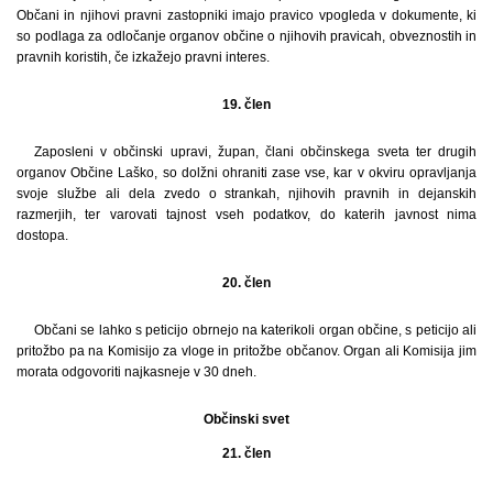
Občani in njihovi pravni zastopniki imajo pravico vpogleda v dokumente, ki
so podlaga za odločanje organov občine o njihovih pravicah, obveznostih in
pravnih koristih, če izkažejo pravni interes.
19. člen
Zaposleni v občinski upravi, župan, člani občinskega sveta ter drugih
organov Občine Laško, so dolžni ohraniti zase vse, kar v okviru opravljanja
svoje službe ali dela zvedo o strankah, njihovih pravnih in dejanskih
razmerjih, ter varovati tajnost vseh podatkov, do katerih javnost nima
dostopa.
20. člen
Občani se lahko s peticijo obrnejo na katerikoli organ občine, s peticijo ali
pritožbo pa na Komisijo za vloge in pritožbe občanov. Organ ali Komisija jim
morata odgovoriti najkasneje v 30 dneh.
Občinski svet
21. člen