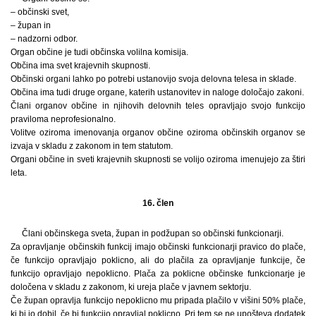
– občinski svet,
– župan in
– nadzorni odbor.
Organ občine je tudi občinska volilna komisija.
Občina ima svet krajevnih skupnosti.
Občinski organi lahko po potrebi ustanovijo svoja delovna telesa in sklade.
Občina ima tudi druge organe, katerih ustanovitev in naloge določajo zakoni.
Člani organov občine in njihovih delovnih teles opravljajo svojo funkcijo
praviloma neprofesionalno.
Volitve oziroma imenovanja organov občine oziroma občinskih organov se
izvaja v skladu z zakonom in tem statutom.
Organi občine in sveti krajevnih skupnosti se volijo oziroma imenujejo za štiri
leta.
16. člen
Člani občinskega sveta, župan in podžupan so občinski funkcionarji.
Za opravljanje občinskih funkcij imajo občinski funkcionarji pravico do plače,
če funkcijo opravljajo poklicno, ali do plačila za opravljanje funkcije, če
funkcijo opravljajo nepoklicno. Plača za poklicne občinske funkcionarje je
določena v skladu z zakonom, ki ureja plače v javnem sektorju.
Če župan opravlja funkcijo nepoklicno mu pripada plačilo v višini 50% plače,
ki bi jo dobil, če bi funkcijo opravljal poklicno. Pri tem se ne upošteva dodatek