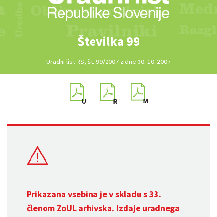
Številka 99
Uradni list RS, št. 99/2007 z dne 30. 10. 2007
Prikazana vsebina je v skladu s 33.
členom
ZoUL
arhivska. Izdaje uradnega