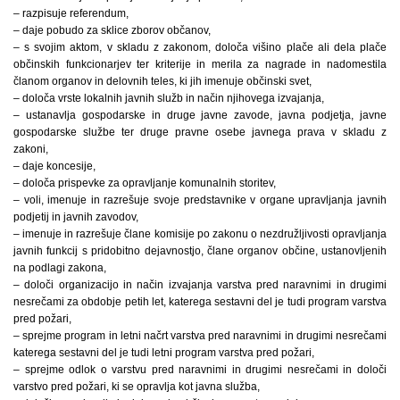
– razpisuje referendum,
– daje pobudo za sklice zborov občanov,
– s svojim aktom, v skladu z zakonom, določa višino plače ali dela plače
občinskih funkcionarjev ter kriterije in merila za nagrade in nadomestila
članom organov in delovnih teles, ki jih imenuje občinski svet,
– določa vrste lokalnih javnih služb in način njihovega izvajanja,
– ustanavlja gospodarske in druge javne zavode, javna podjetja, javne
gospodarske službe ter druge pravne osebe javnega prava v skladu z
zakoni,
– daje koncesije,
– določa prispevke za opravljanje komunalnih storitev,
– voli, imenuje in razrešuje svoje predstavnike v organe upravljanja javnih
podjetij in javnih zavodov,
– imenuje in razrešuje člane komisije po zakonu o nezdružljivosti opravljanja
javnih funkcij s pridobitno dejavnostjo, člane organov občine, ustanovljenih
na podlagi zakona,
– določi organizacijo in način izvajanja varstva pred naravnimi in drugimi
nesrečami za obdobje petih let, katerega sestavni del je tudi program varstva
pred požari,
– sprejme program in letni načrt varstva pred naravnimi in drugimi nesrečami
katerega sestavni del je tudi letni program varstva pred požari,
– sprejme odlok o varstvu pred naravnimi in drugimi nesrečami in določi
varstvo pred požari, ki se opravlja kot javna služba,