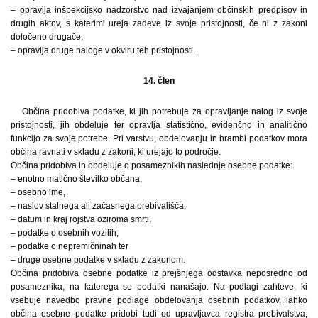
– opravlja inšpekcijsko nadzorstvo nad izvajanjem občinskih predpisov in
drugih aktov, s katerimi ureja zadeve iz svoje pristojnosti, če ni z zakoni
določeno drugače;
– opravlja druge naloge v okviru teh pristojnosti.
14. člen
Občina pridobiva podatke, ki jih potrebuje za opravljanje nalog iz svoje
pristojnosti, jih obdeluje ter opravlja statistično, evidenčno in analitično
funkcijo za svoje potrebe. Pri varstvu, obdelovanju in hrambi podatkov mora
občina ravnati v skladu z zakoni, ki urejajo to področje.
Občina pridobiva in obdeluje o posameznikih naslednje osebne podatke:
– enotno matično številko občana,
– osebno ime,
– naslov stalnega ali začasnega prebivališča,
– datum in kraj rojstva oziroma smrti,
– podatke o osebnih vozilih,
– podatke o nepremičninah ter
– druge osebne podatke v skladu z zakonom.
Občina pridobiva osebne podatke iz prejšnjega odstavka neposredno od
posameznika, na katerega se podatki nanašajo. Na podlagi zahteve, ki
vsebuje navedbo pravne podlage obdelovanja osebnih podatkov, lahko
občina osebne podatke pridobi tudi od upravljavca registra prebivalstva,