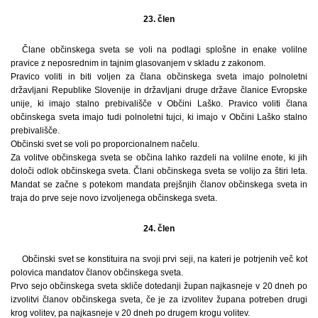
23. člen
Člane občinskega sveta se voli na podlagi splošne in enake volilne
pravice z neposrednim in tajnim glasovanjem v skladu z zakonom.
Pravico voliti in biti voljen za člana občinskega sveta imajo polnoletni
državljani Republike Slovenije in državljani druge države članice Evropske
unije, ki imajo stalno prebivališče v Občini Laško. Pravico voliti člana
občinskega sveta imajo tudi polnoletni tujci, ki imajo v Občini Laško stalno
prebivališče.
Občinski svet se voli po proporcionalnem načelu.
Za volitve občinskega sveta se občina lahko razdeli na volilne enote, ki jih
določi odlok občinskega sveta. Člani občinskega sveta se volijo za štiri leta.
Mandat se začne s potekom mandata prejšnjih članov občinskega sveta in
traja do prve seje novo izvoljenega občinskega sveta.
24. člen
Občinski svet se konstituira na svoji prvi seji, na kateri je potrjenih več kot
polovica mandatov članov občinskega sveta.
Prvo sejo občinskega sveta skliče dotedanji župan najkasneje v 20 dneh po
izvolitvi članov občinskega sveta, če je za izvolitev župana potreben drugi
krog volitev, pa najkasneje v 20 dneh po drugem krogu volitev.