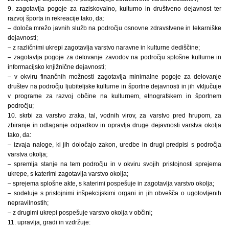
9. zagotavlja pogoje za raziskovalno, kulturno in društveno dejavnost ter
razvoj športa in rekreacije tako, da:
– določa mrežo javnih služb na področju osnovne zdravstvene in lekarniške
dejavnosti;
– z različnimi ukrepi zagotavlja varstvo naravne in kulturne dediščine;
– zagotavlja pogoje za delovanje zavodov na področju splošne kulturne in
informacijsko knjižnične dejavnosti;
– v okviru finančnih možnosti zagotavlja minimalne pogoje za delovanje
društev na področju ljubiteljske kulturne in športne dejavnosti in jih vključuje
v programe za razvoj občine na kulturnem, etnografskem in športnem
področju;
10. skrbi za varstvo zraka, tal, vodnih virov, za varstvo pred hrupom, za
zbiranje in odlaganje odpadkov in opravlja druge dejavnosti varstva okolja
tako, da:
– izvaja naloge, ki jih določajo zakon, uredbe in drugi predpisi s področja
varstva okolja;
– spremlja stanje na tem področju in v okviru svojih pristojnosti sprejema
ukrepe, s katerimi zagotavlja varstvo okolja;
– sprejema splošne akte, s katerimi pospešuje in zagotavlja varstvo okolja;
– sodeluje s pristojnimi inšpekcijskimi organi in jih obvešča o ugotovljenih
nepravilnostih;
– z drugimi ukrepi pospešuje varstvo okolja v občini;
11. upravlja, gradi in vzdržuje: