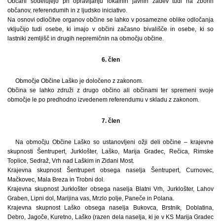
Občani sodelujejo pri opravljanju lokalnih javnih zadev tudi na zborih
občanov, referendumih in z ljudsko iniciativo.
Na osnovi odločitve organov občine se lahko v posamezne oblike odločanja
vključijo tudi osebe, ki imajo v občini začasno bivališče in osebe, ki so
lastniki zemljišč in drugih nepremičnin na območju občine.
6. člen
Območje Občine Laško je določeno z zakonom.
Občina se lahko združi z drugo občino ali občinami ter spremeni svoje
območje le po predhodno izvedenem referendumu v skladu z zakonom.
7. člen
Na območju Občine Laško so ustanovljeni ožji deli občine – krajevne
skupnosti Šentrupert, Jurklošter, Laško, Marija Gradec, Rečica, Rimske
Toplice, Sedraž, Vrh nad Laškim in Zidani Most.
Krajevna skupnost Šentrupert obsega naselja Šentrupert, Curnovec,
Mačkovec, Mala Breza in Trobni dol.
Krajevna skupnost Jurklošter obsega naselja Blatni Vrh, Jurklošter, Lahov
Graben, Lipni dol, Marijina vas, Mrzlo polje, Paneče in Polana.
Krajevna skupnost Laško obsega naselja Bukovca, Brstnik, Doblatina,
Debro, Jagoče, Kuretno, Laško (razen dela naselja, ki je v KS Marija Gradec