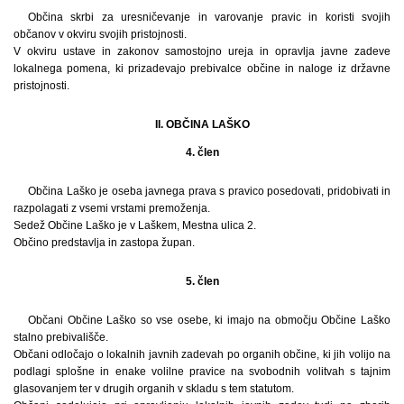
Občina skrbi za uresničevanje in varovanje pravic in koristi svojih
občanov v okviru svojih pristojnosti.
V okviru ustave in zakonov samostojno ureja in opravlja javne zadeve
lokalnega pomena, ki prizadevajo prebivalce občine in naloge iz državne
pristojnosti.
II. OBČINA LAŠKO
4. člen
Občina Laško je oseba javnega prava s pravico posedovati, pridobivati in
razpolagati z vsemi vrstami premoženja.
Sedež Občine Laško je v Laškem, Mestna ulica 2.
Občino predstavlja in zastopa župan.
5. člen
Občani Občine Laško so vse osebe, ki imajo na območju Občine Laško
stalno prebivališče.
Občani odločajo o lokalnih javnih zadevah po organih občine, ki jih volijo na
podlagi splošne in enake volilne pravice na svobodnih volitvah s tajnim
glasovanjem ter v drugih organih v skladu s tem statutom.