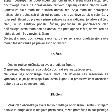
Župan, podžupan ali pooblaščeni član občinskega sveta mora sklicati sejo
občinskega sveta na obrazloženo zahtevo najmanj četrtine članov sveta.
Zahtevi za sklic mora biti priložen dnevni red. Seja mora biti opravljena
najkasneje v petnajstih dneh od podane pisne zahteve za sklic seje. Če v
roku sedmih dni od prejema pisne zahteve seja ni sklicana, jo lahko skličejo
člani, ki so zahtevo podali. Župan, podžupan ali pooblaščeni član
občinskega sveta mora dati na dnevni red predlagane točke, dnevni red pa
lahko dopolni še z novimi točkami.
Dolžnost članov občinskega sveta je, da se sej sveta udeležujejo, svoje
morebitne izostanke pa pravočasno opravičijo.
27. člen
Dnevni red sej občinskega sveta predlaga župan.
O sprejemu dnevnega reda odloča občinski svet na začetku seje.
Na vsaki seji občinskega sveta mora biti določen čas rezerviran za
vprašanja, ki jih postavljajo člani sveta županu in predstavnikom občinskih
odborov ter za odgovore nanje.
28. člen
Vsak član občinskega sveta lahko predlaga občinskemu svetu v sprejem
odloke in druge akte iz njegove pristojnosti, razen proračuna in zaključnega