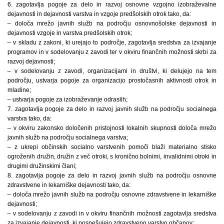
6. zagotavlja pogoje za delo in razvoj osnovne vzgojno izobraževalne
dejavnosti in dejavnosti varstva in vzgoje predšolskih otrok tako, da:
– določa mrežo javnih služb na področju osnovnošolske dejavnosti in
dejavnosti vzgoje in varstva predšolskih otrok;
– v skladu z zakoni, ki urejajo to področje, zagotavlja sredstva za izvajanje
programov in v sodelovanju z zavodi ter v okviru finančnih možnosti skrbi za
razvoj dejavnosti;
– v sodelovanju z zavodi, organizacijami in društvi, ki delujejo na tem
področju, ustvarja pogoje za organizacijo prostočasnih aktivnosti otrok in
mladine;
– ustvarja pogoje za izobraževanje odraslih;
7. zagotavlja pogoje za delo in razvoj javnih služb na področju socialnega
varstva tako, da:
– v okviru zakonsko določenih pristojnosti lokalnih skupnosti določa mrežo
javnih služb na področju socialnega varstva;
– z ukrepi občinskih socialno varstvenih pomoči blaži materialno stisko
ogroženih družin, družin z več otroki, s kronično bolnimi, invalidnimi otroki in
drugimi družinskimi člani;
8. zagotavlja pogoje za delo in razvoj javnih služb na področju osnovne
zdravstvene in lekarniške dejavnosti tako, da:
– določa mrežo javnih služb na področju osnovne zdravstvene in lekarniške
dejavnosti;
– v sodelovanju z zavodi in v okviru finančnih možnosti zagotavlja sredstva
za izvajanje dejavnosti, ki pospešujejo zdravstveno varstvo občanov;