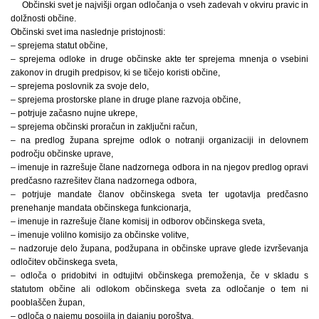
Občinski svet je najvišji organ odločanja o vseh zadevah v okviru pravic in
dolžnosti občine.
Občinski svet ima naslednje pristojnosti:
– sprejema statut občine,
– sprejema odloke in druge občinske akte ter sprejema mnenja o vsebini
zakonov in drugih predpisov, ki se tičejo koristi občine,
– sprejema poslovnik za svoje delo,
– sprejema prostorske plane in druge plane razvoja občine,
– potrjuje začasno nujne ukrepe,
– sprejema občinski proračun in zaključni račun,
– na predlog župana sprejme odlok o notranji organizaciji in delovnem
področju občinske uprave,
– imenuje in razrešuje člane nadzornega odbora in na njegov predlog opravi
predčasno razrešitev člana nadzornega odbora,
– potrjuje mandate članov občinskega sveta ter ugotavlja predčasno
prenehanje mandata občinskega funkcionarja,
– imenuje in razrešuje člane komisij in odborov občinskega sveta,
– imenuje volilno komisijo za občinske volitve,
– nadzoruje delo župana, podžupana in občinske uprave glede izvrševanja
odločitev občinskega sveta,
– odloča o pridobitvi in odtujitvi občinskega premoženja, če v skladu s
statutom občine ali odlokom občinskega sveta za odločanje o tem ni
pooblaščen župan,
– odloča o najemu posojila in dajanju poroštva,