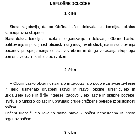
I. SPLOŠNE DOLOČBE
1. člen
Statut zagotavlja, da bo Občina Laško delovala kot temeljna lokalna
samoupravna skupnost.
Statut določa temeljna načela za organizacijo in delovanje Občine Laško,
oblikovanje in pristojnosti občinskih organov, javnih služb, način sodelovanja
občanov pri sprejemanju odločitev v občini in druga vprašanja skupnega
pomena v občini, ki jih določa zakon.
2. člen
V Občini Laško občani ustvarjajo in zagotavljajo pogoje za svoje življenje
in delo, usmerjajo družbeni razvoj in razvoj občine, uresničujejo in
usklajujejo svoje in širše interese, zadovoljujejo lastne in skupne potrebe,
izvršujejo funkcijo oblasti in upravljajo druge družbene potrebe iz pristojnosti
občine.
Občani uresničujejo lokalno samoupravo v občini neposredno in preko
organov občine.
3. člen