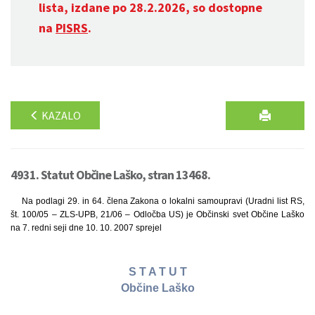
lista, izdane po 28.2.2026, so dostopne
na
PISRS
.
KAZALO
4931. Statut Občine Laško, stran 13468.
Na podlagi 29. in 64. člena Zakona o lokalni samoupravi (Uradni list RS,
št. 100/05 – ZLS-UPB, 21/06 – Odločba US) je Občinski svet Občine Laško
na 7. redni seji dne 10. 10. 2007 sprejel
S T A T U T
Občine Laško