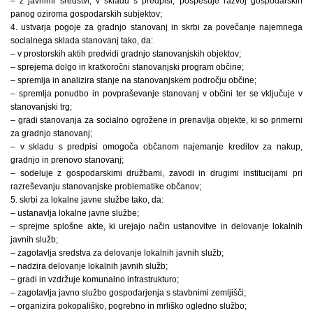
– z javnimi sredstvi, v skladu s predpisi, pospešuje razvoj gospodarskih
panog oziroma gospodarskih subjektov;
4. ustvarja pogoje za gradnjo stanovanj in skrbi za povečanje najemnega
socialnega sklada stanovanj tako, da:
– v prostorskih aktih predvidi gradnjo stanovanjskih objektov;
– sprejema dolgo in kratkoročni stanovanjski program občine;
– spremlja in analizira stanje na stanovanjskem področju občine;
– spremlja ponudbo in povpraševanje stanovanj v občini ter se vključuje v
stanovanjski trg;
– gradi stanovanja za socialno ogrožene in prenavlja objekte, ki so primerni
za gradnjo stanovanj;
– v skladu s predpisi omogoča občanom najemanje kreditov za nakup,
gradnjo in prenovo stanovanj;
– sodeluje z gospodarskimi družbami, zavodi in drugimi institucijami pri
razreševanju stanovanjske problematike občanov;
5. skrbi za lokalne javne službe tako, da:
– ustanavlja lokalne javne službe;
– sprejme splošne akte, ki urejajo način ustanovitve in delovanje lokalnih
javnih služb;
– zagotavlja sredstva za delovanje lokalnih javnih služb;
– nadzira delovanje lokalnih javnih služb;
– gradi in vzdržuje komunalno infrastrukturo;
– zagotavlja javno službo gospodarjenja s stavbnimi zemljišči;
– organizira pokopališko, pogrebno in mrliško ogledno službo;