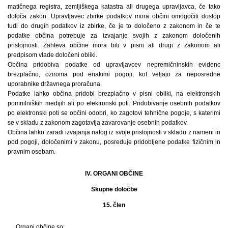
matičnega registra, zemljiškega katastra ali drugega upravljavca, če tako
določa zakon. Upravljavec zbirke podatkov mora občini omogočiti dostop
tudi do drugih podatkov iz zbirke, če je to določeno z zakonom in če te
podatke občina potrebuje za izvajanje svojih z zakonom določenih
pristojnosti. Zahteva občine mora biti v pisni ali drugi z zakonom ali
predpisom vlade določeni obliki.
Občina pridobiva podatke od upravljavcev nepremičninskih evidenc
brezplačno, oziroma pod enakimi pogoji, kot veljajo za neposredne
uporabnike državnega proračuna.
Podatke lahko občina pridobi brezplačno v pisni obliki, na elektronskih
pomnilniških medijih ali po elektronski poti. Pridobivanje osebnih podatkov
po elektronski poti se občini odobri, ko zagotovi tehnične pogoje, s katerimi
se v skladu z zakonom zagotavlja zavarovanje osebnih podatkov.
Občina lahko zaradi izvajanja nalog iz svoje pristojnosti v skladu z nameni in
pod pogoji, določenimi v zakonu, posreduje pridobljene podatke fizičnim in
pravnim osebam.
IV. ORGANI OBČINE
Skupne določbe
15. člen
Organi občine so: