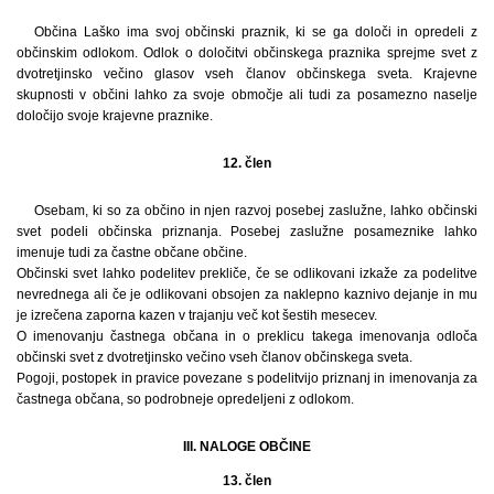
Občina Laško ima svoj občinski praznik, ki se ga določi in opredeli z
občinskim odlokom. Odlok o določitvi občinskega praznika sprejme svet z
dvotretjinsko večino glasov vseh članov občinskega sveta. Krajevne
skupnosti v občini lahko za svoje območje ali tudi za posamezno naselje
določijo svoje krajevne praznike.
12. člen
Osebam, ki so za občino in njen razvoj posebej zaslužne, lahko občinski
svet podeli občinska priznanja. Posebej zaslužne posameznike lahko
imenuje tudi za častne občane občine.
Občinski svet lahko podelitev prekliče, če se odlikovani izkaže za podelitve
nevrednega ali če je odlikovani obsojen za naklepno kaznivo dejanje in mu
je izrečena zaporna kazen v trajanju več kot šestih mesecev.
O imenovanju častnega občana in o preklicu takega imenovanja odloča
občinski svet z dvotretjinsko večino vseh članov občinskega sveta.
Pogoji, postopek in pravice povezane s podelitvijo priznanj in imenovanja za
častnega občana, so podrobneje opredeljeni z odlokom.
III. NALOGE OBČINE
13. člen