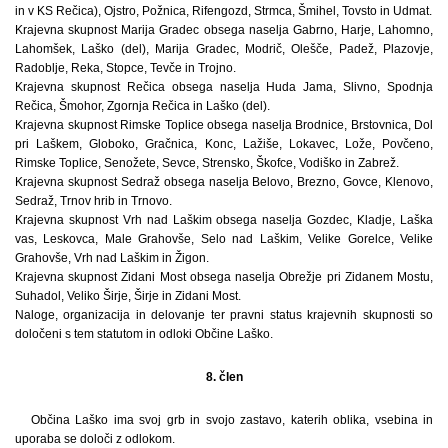
in v KS Rečica), Ojstro, Požnica, Rifengozd, Strmca, Šmihel, Tovsto in Udmat.
Krajevna skupnost Marija Gradec obsega naselja Gabrno, Harje, Lahomno,
Lahomšek, Laško (del), Marija Gradec, Modrič, Olešče, Padež, Plazovje,
Radoblje, Reka, Stopce, Tevče in Trojno.
Krajevna skupnost Rečica obsega naselja Huda Jama, Slivno, Spodnja
Rečica, Šmohor, Zgornja Rečica in Laško (del).
Krajevna skupnost Rimske Toplice obsega naselja Brodnice, Brstovnica, Dol
pri Laškem, Globoko, Gračnica, Konc, Lažiše, Lokavec, Lože, Povčeno,
Rimske Toplice, Senožete, Sevce, Strensko, Škofce, Vodiško in Zabrež.
Krajevna skupnost Sedraž obsega naselja Belovo, Brezno, Govce, Klenovo,
Sedraž, Trnov hrib in Trnovo.
Krajevna skupnost Vrh nad Laškim obsega naselja Gozdec, Kladje, Laška
vas, Leskovca, Male Grahovše, Selo nad Laškim, Velike Gorelce, Velike
Grahovše, Vrh nad Laškim in Žigon.
Krajevna skupnost Zidani Most obsega naselja Obrežje pri Zidanem Mostu,
Suhadol, Veliko Širje, Širje in Zidani Most.
Naloge, organizacija in delovanje ter pravni status krajevnih skupnosti so
določeni s tem statutom in odloki Občine Laško.
8. člen
Občina Laško ima svoj grb in svojo zastavo, katerih oblika, vsebina in
uporaba se določi z odlokom.