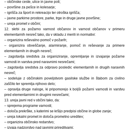
– občinske ceste, ulice in javne poti;
– površine za pešce in kolesarje;
– igrišča za šport in rekreacijo ter otroška igrišča;
– javne parkirne prostore, parke, trge in druge javne površine;
– ureja promet v občini;
12. skrbi za požarno varnost občanov in varnost občanov v primeru
elementarnih nesreč tako, da v skladu z merili in normativi:
– organizira reševalno pomoč v požarih;
– organizira obveščanje, alarmiranje, pomoč in reševanje za primere
elementarnih in drugih nesreč;
– zagotavlja sredstva za organiziranje, opremljanje in izvajanje požarne
varnosti in varstva pred naravnimi nesrečami;
– zagotavlja sredstva za odpravo posledic elementarnih in drugih naravnih
nesreč;
– sodeluje z občinskim poveljstvom gasilske službe in štabom za civilno
zaščito ter spremlja njihovo delo;
– opravlja druge naloge, ki pripomorejo k boljši požarni varnosti in varstvu
pred elementarnimi in drugimi nesrečami;
13. ureja javni red v občini tako, da:
– sprejema programe varnosti;
– določa prekrške, s katerimi se kršijo predpisi občine in globe zanje;
– ureja lokalni promet in določa prometno ureditev;
– organizira občinsko redarstvo;
– izvaja nadzorstvo nad javnimi prireditvami;