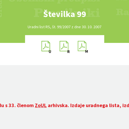
Številka 99
Uradni list RS, št. 99/2007 z dne 30. 10. 2007
du s 33. členom
ZoUL
arhivska. Izdaje uradnega lista, iz