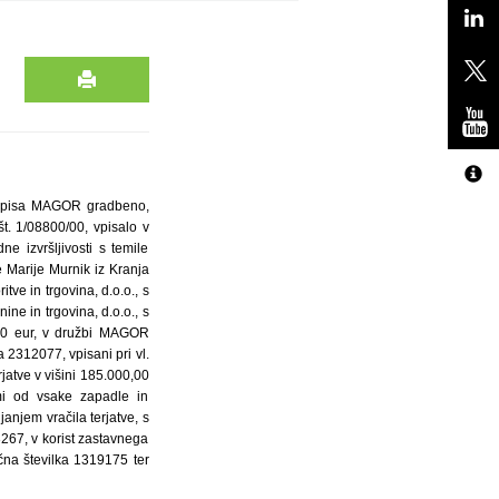
vpisa MAGOR gradbeno,
t. 1/08800/00, vpisalo v
e izvršljivosti s temile
 Marije Murnik iz Kranja
ve in trgovina, d.o.o., s
e in trgovina, d.o.o., s
,00 eur, v družbi MAGOR
 2312077, vpisani pri vl.
jatve v višini 185.000,00
mi od vsake zapadle in
janjem vračila terjatve, s
3267, v korist zastavnega
na številka 1319175 ter