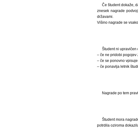
Če študent dokaže, da 
znesek nagrade podvoji
državami.
Višino nagrade se vsako 
Študent ni upravičen
– če ne pridobi pogojev z
– če se ponovno vpisuje v
– če ponavlja letnik študi
Nagrade po tem pravil
Študent mora nagrado 
potrdila oziroma dokazil