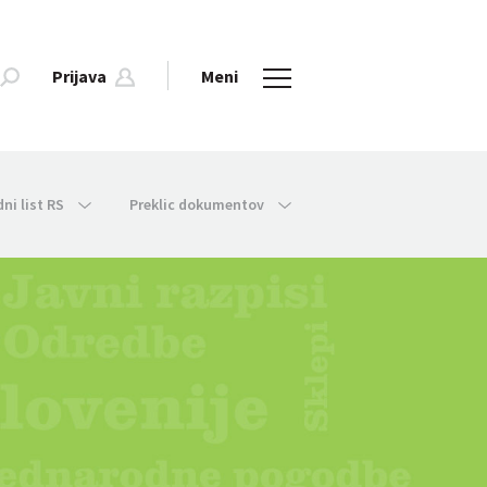
Prijava
Meni
dni list RS
Preklic dokumentov