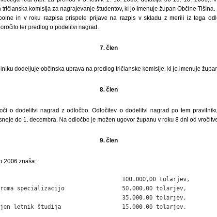
 tričlanska komisija za nagrajevanje študentov, ki jo imenuje župan Občine Tišina.
olne in v roku razpisa prispele prijave na razpis v skladu z merili iz tega od
oročilo ter predlog o podelitvi nagrad.
7. člen
niku dodeljuje občinska uprava na predlog tričlanske komisije, ki jo imenuje župa
8. člen
či o dodelitvi nagrad z odločbo. Odločitev o dodelitvi nagrad po tem pravilni
asneje do 1. decembra. Na odločbo je možen ugovor županu v roku 8 dni od vročitv
9. člen
to 2006 znaša:
                                    100.000,00 tolarjev,

roma specializacijo                 50.000,00 tolarjev,

                                    35.000,00 tolarjev,

jen letnik študija                  15.000,00 tolarjev.