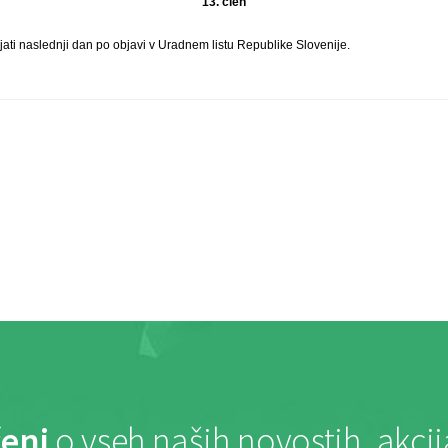
13. člen
ljati naslednji dan po objavi v Uradnem listu Republike Slovenije.
eni
o vseh naših novostih, akci