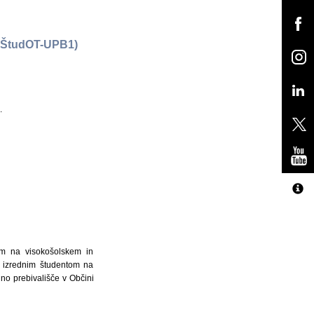
agŠtudOT-UPB1)
.
om na visokošolskem in
m izrednim študentom na
lno prebivališče v Občini