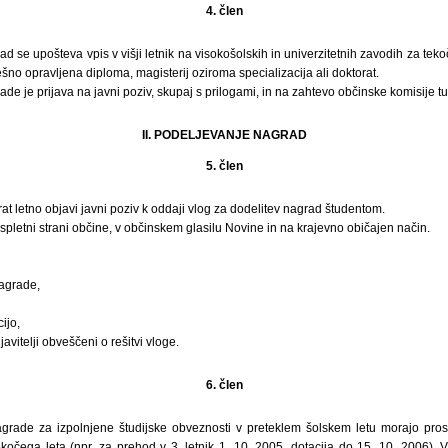
4. člen
d se upošteva vpis v višji letnik na visokošolskih in univerzitetnih zavodih za teko
ešno opravljena diploma, magisterij oziroma specializacija ali doktorat.
de je prijava na javni poziv, skupaj s prilogami, in na zahtevo občinske komisije tud
II. PODELJEVANJE NAGRAD
5. člen
t letno objavi javni poziv k oddaji vlog za dodelitev nagrad študentom.
 spletni strani občine, v občinskem glasilu Novine in na krajevno običajen način.
nagrade,
ijo,
avitelji obveščeni o rešitvi vloge.
6. člen
agrade za izpolnjene študijske obveznosti v preteklem šolskem letu morajo prosi
ekočega leta (npr. za prehod v 3. letnik 1. 10. 2005, dotacija do 15. 10. 2006).