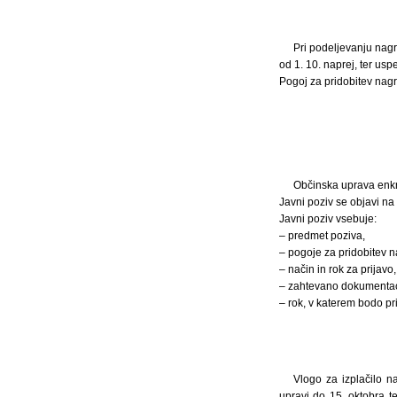
Pri podeljevanju nagra
od 1. 10. naprej, ter usp
Pogoj za pridobitev nagra
Občinska uprava enkra
Javni poziv se objavi na
Javni poziv vsebuje:
– predmet poziva,
– pogoje za pridobitev 
– način in rok za prijavo,
– zahtevano dokumentac
– rok, v katerem bodo prij
Vlogo za izplačilo n
upravi do 15. oktobra t