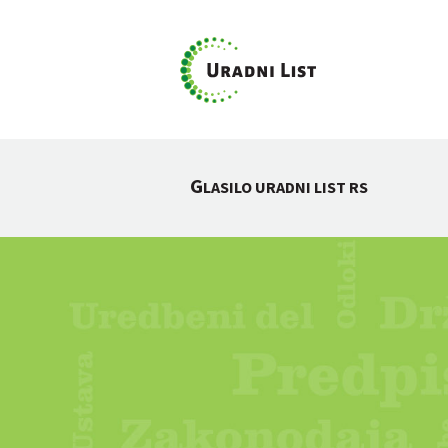
G
LASILO URADNI LIST RS