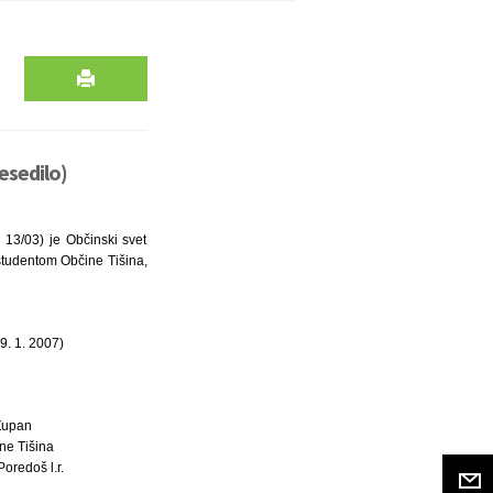
esedilo)
 13/03) je Občinski svet
 študentom Občine Tišina,
9. 1. 2007)
Župan
ne Tišina
Poredoš l.r.