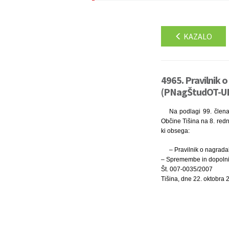
KAZALO
4965. Pravilnik 
(PNagŠtudOT-UPB
Na podlagi 99. člena
Občine Tišina na 8. redn
ki obsega:
– Pravilnik o nagrada
– Spremembe in dopolnitv
Št. 007-0035/2007
Tišina, dne 22. oktobra 