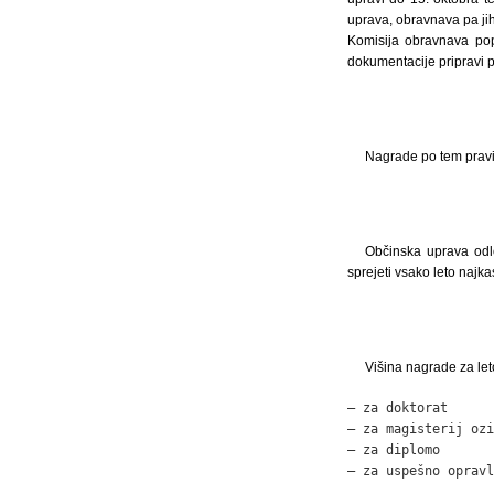
uprava, obravnava pa jih
Komisija obravnava pop
dokumentacije pripravi p
Nagrade po tem pravil
Občinska uprava odlo
sprejeti vsako leto najk
Višina nagrade za le
– za doktorat      
– za magisterij ozi
– za diplomo       
– za uspešno opravl