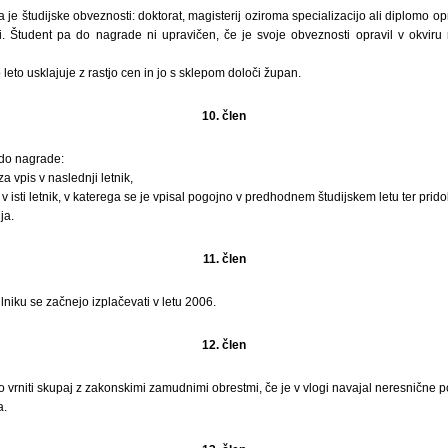
je študijske obveznosti: doktorat, magisterij oziroma specializacijo ali diplomo opr
. Študent pa do nagrade ni upravičen, če je svoje obveznosti opravil v okvir
leto usklajuje z rastjo cen in jo s sklepom določi župan.
10. člen
 do nagrade:
a vpis v naslednji letnik,
 isti letnik, v katerega se je vpisal pogojno v predhodnem študijskem letu ter prido
ja.
11. člen
niku se začnejo izplačevati v letu 2006.
12. člen
vrniti skupaj z zakonskimi zamudnimi obrestmi, če je v vlogi navajal neresnične po
a.