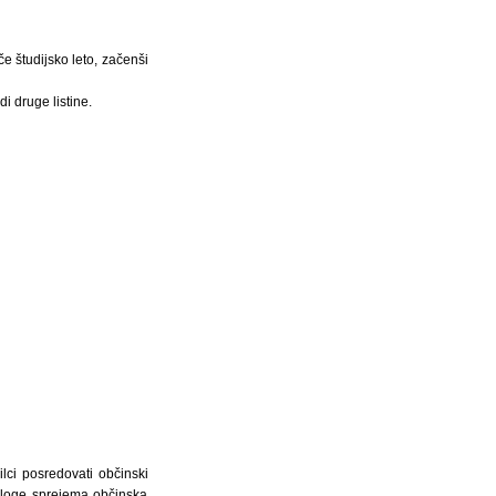
če študijsko leto, začenši
i druge listine.
lci posredovati občinski
 Vloge sprejema občinska