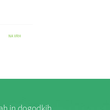
NA VRH
jah in dogodkih