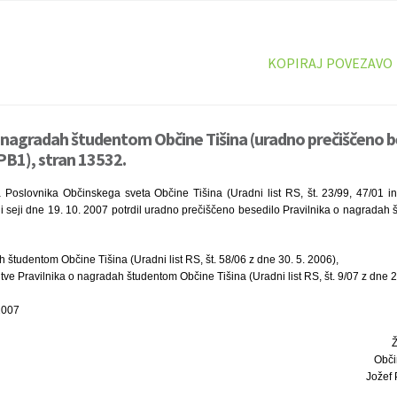
KOPIRAJ POVEZAVO
o nagradah študentom Občine Tišina (uradno prečiščeno b
1), stran 13532.
 Poslovnika Občinskega sveta Občine Tišina (Uradni list RS, št. 23/99, 47/01 in
i seji dne 19. 10. 2007 potrdil uradno prečiščeno besedilo Pravilnika o nagradah
h študentom Občine Tišina (Uradni list RS, št. 58/06 z dne 30. 5. 2006),
e Pravilnika o nagradah študentom Občine Tišina (Uradni list RS, št. 9/07 z dne 2
2007
Obči
Jožef 