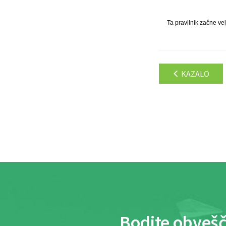
Ta pravilnik začne ve
KAZALO
Bodite obvešč