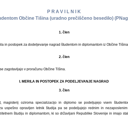
P R A V I L N I K
udentom Občine Tišina (uradno prečiščeno besedilo) (PN
1. člen
rila in postopek za dodeljevanje nagrad študentom in diplomantom iz Občine Tišina
2. člen
se zagotavljajo v proračunu Občine Tišina.
I. MERILA IN POSTOPEK ZA PODELJEVANJE NAGRAD
3. člen
, magisterij oziroma specializacijo in diplomo se podeljujejo vsem študent
, za uspešno opravljen letnik študija pa se podeljujejo rednim in nezaposleni
itetnem študiju in diplomantom, ki so državljani Republike Slovenije in imajo sta