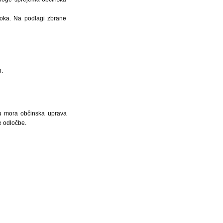
loka. Na podlagi zbrane
n.
ku mora občinska uprava
e odločbe.