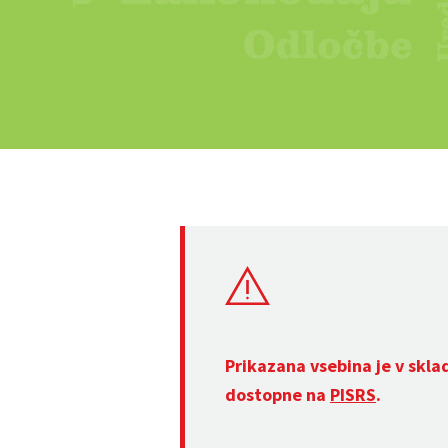
Prikazana vsebina je v skla
dostopne na
PISRS
.