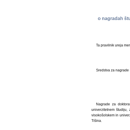
o nagradah št
Ta pravilnik ureja me
Sredstva za nagrade 
Nagrade za doktorat
univerzitetnem študiju
visokošolskem in univerz
Tišina.