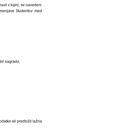
avil v tujini, se navedeni
u menjave študentov med
bil nagrado,
datke ali predložil lažna