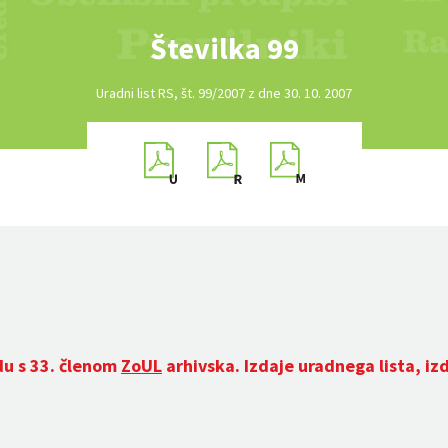
Številka 99
Uradni list RS, št. 99/2007 z dne 30. 10. 2007
du s 33. členom
ZoUL
arhivska. Izdaje uradnega lista, iz