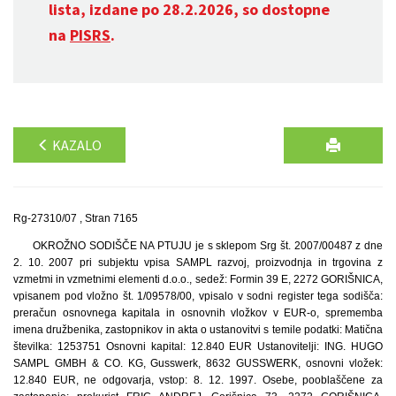
lista, izdane po 28.2.2026, so dostopne
na
PISRS
.
KAZALO
Rg-27310/07 , Stran 7165
OKROŽNO SODIŠČE NA PTUJU je s sklepom Srg št. 2007/00487 z dne
2. 10. 2007 pri subjektu vpisa SAMPL razvoj, proizvodnja in trgovina z
vzmetmi in vzmetnimi elementi d.o.o., sedež: Formin 39 E, 2272 GORIŠNICA,
vpisanem pod vložno št. 1/09578/00, vpisalo v sodni register tega sodišča:
preračun osnovnega kapitala in osnovnih vložkov v EUR-o, sprememba
imena družbenika, zastopnikov in akta o ustanovitvi s temile podatki: Matična
številka: 1253751 Osnovni kapital: 12.840 EUR Ustanovitelji: ING. HUGO
SAMPL GMBH & CO. KG, Gusswerk, 8632 GUSSWERK, osnovni vložek:
12.840 EUR, ne odgovarja, vstop: 8. 12. 1997. Osebe, pooblaščene za