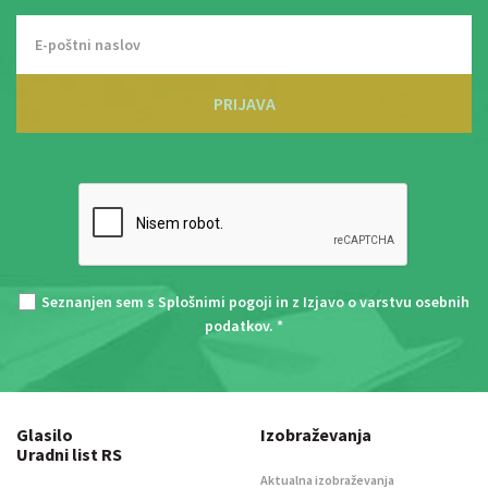
PRIJAVA
Seznanjen sem s
Splošnimi pogoji
in z
Izjavo o varstvu osebnih
podatkov
. *
Glasilo
Izobraževanja
Uradni list RS
Aktualna izobraževanja