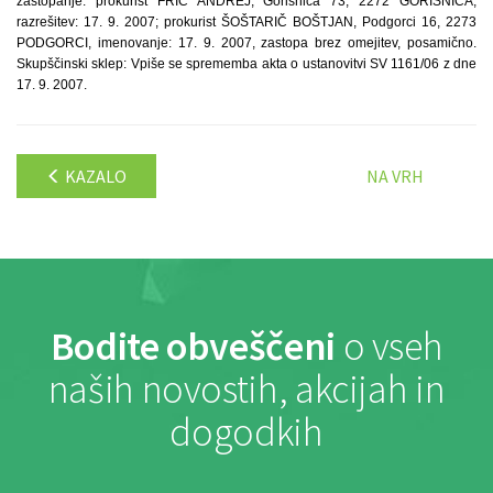
zastopanje: prokurist FRIC ANDREJ, Gorišnica 73, 2272 GORIŠNICA,
razrešitev: 17. 9. 2007; prokurist ŠOŠTARIČ BOŠTJAN, Podgorci 16, 2273
PODGORCI, imenovanje: 17. 9. 2007, zastopa brez omejitev, posamično.
Skupščinski sklep: Vpiše se sprememba akta o ustanovitvi SV 1161/06 z dne
17. 9. 2007.
KAZALO
NA VRH
Bodite obveščeni
o vseh
naših novostih, akcijah in
dogodkih