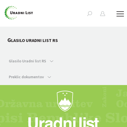
G
LASILO URADNI LIST RS
Glasilo Uradni list RS
Preklic dokumentov