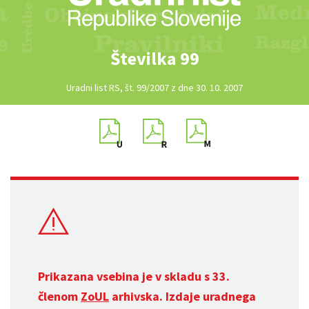
Številka 99
Uradni list RS, št. 99/2007 z dne 30. 10. 2007
Prikazana vsebina je v skladu s 33.
členom
ZoUL
arhivska. Izdaje uradnega