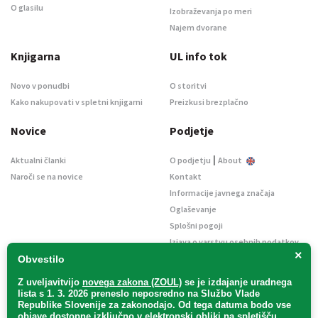
O glasilu
Izobraževanja po meri
Najem dvorane
Knjigarna
UL info tok
Novo v ponudbi
O storitvi
Kako nakupovati v spletni knjigarni
Preizkusi brezplačno
Novice
Podjetje
|
Aktualni članki
O podjetju
About
Naroči se na novice
Kontakt
Informacije javnega značaja
Oglaševanje
Splošni pogoji
Izjava o varstvu osebnih podatkov
×
E-dražbe
Obvestilo
Z uveljavitvijo
novega zakona (ZOUL)
se je
izdajanje uradnega
lista s 1. 3. 2026 preneslo
neposredno
na Službo Vlade
Republike Slovenije za zakonodajo
. Od tega datuma bodo vse
objave dostopne izključno v elektronski obliki na spletišču