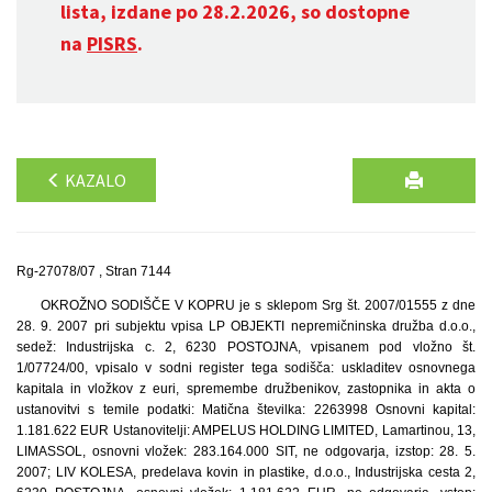
lista, izdane po 28.2.2026, so dostopne
na
PISRS
.
KAZALO
Rg-27078/07 , Stran 7144
OKROŽNO SODIŠČE V KOPRU je s sklepom Srg št. 2007/01555 z dne
28. 9. 2007 pri subjektu vpisa LP OBJEKTI nepremičninska družba d.o.o.,
sedež: Industrijska c. 2, 6230 POSTOJNA, vpisanem pod vložno št.
1/07724/00, vpisalo v sodni register tega sodišča: uskladitev osnovnega
kapitala in vložkov z euri, spremembe družbenikov, zastopnika in akta o
ustanovitvi s temile podatki: Matična številka: 2263998 Osnovni kapital:
1.181.622 EUR Ustanovitelji: AMPELUS HOLDING LIMITED, Lamartinou, 13,
LIMASSOL, osnovni vložek: 283.164.000 SIT, ne odgovarja, izstop: 28. 5.
2007; LIV KOLESA, predelava kovin in plastike, d.o.o., Industrijska cesta 2,