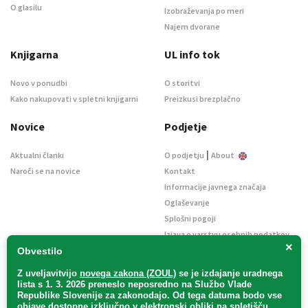
O glasilu
Izobraževanja po meri
Najem dvorane
Knjigarna
UL info tok
Novo v ponudbi
O storitvi
Kako nakupovati v spletni knjigarni
Preizkusi brezplačno
Novice
Podjetje
|
Aktualni članki
O podjetju
About
Naroči se na novice
Kontakt
Informacije javnega značaja
Oglaševanje
Splošni pogoji
Izjava o varstvu osebnih podatkov
×
E-dražbe
Obvestilo
Z uveljavitvijo
novega zakona (ZOUL)
se je
izdajanje uradnega
lista s 1. 3. 2026 preneslo
neposredno
na Službo Vlade
Republike Slovenije za zakonodajo
. Od tega datuma bodo vse
objave dostopne izključno v elektronski obliki na spletišču