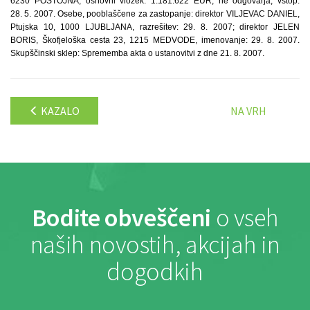
6230 POSTOJNA, osnovni vložek: 1.181.622 EUR, ne odgovarja, vstop:
28. 5. 2007. Osebe, pooblaščene za zastopanje: direktor VILJEVAC DANIEL,
Ptujska 10, 1000 LJUBLJANA, razrešitev: 29. 8. 2007; direktor JELEN
BORIS, Škofjeloška cesta 23, 1215 MEDVODE, imenovanje: 29. 8. 2007.
Skupščinski sklep: Sprememba akta o ustanovitvi z dne 21. 8. 2007.
KAZALO
NA VRH
Bodite obveščeni
o vseh
naših novostih, akcijah in
dogodkih