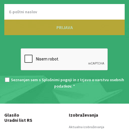
PRIJAVA
Seznanjen sem s
Splošnimi pogoji
in z
Izjavo o varstvu osebnih
podatkov
. *
Glasilo
Izobraževanja
Uradni list RS
Aktualna izobraževanja