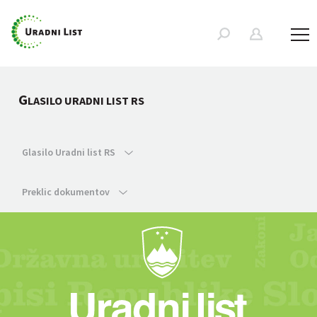
G
LASILO URADNI LIST RS
Glasilo Uradni list RS
Preklic dokumentov