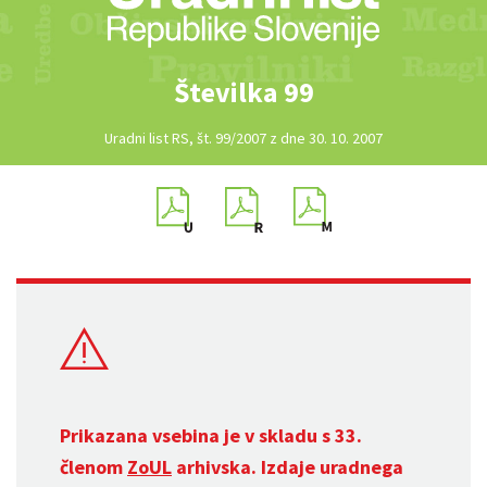
Številka 99
Uradni list RS, št. 99/2007 z dne 30. 10. 2007
Prikazana vsebina je v skladu s 33.
členom
ZoUL
arhivska. Izdaje uradnega