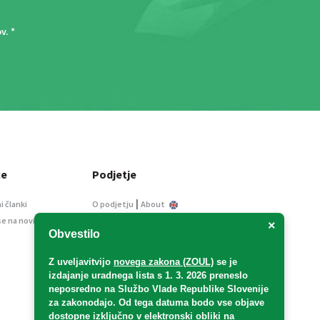
ov
. *
ce
Podjetje
|
i članki
O podjetju
About
se na novice
Kontakt
×
Obvestilo
Informacije javnega
značaja
Z uveljavitvijo
novega zakona (ZOUL)
se je
Oglaševanje
izdajanje uradnega lista s 1. 3. 2026 preneslo
Splošni pogoji
neposredno
na Službo Vlade Republike Slovenije
Izjava o varstvu osebnih
za zakonodajo
. Od tega datuma bodo vse objave
podatkov
dostopne izključno v elektronski obliki na