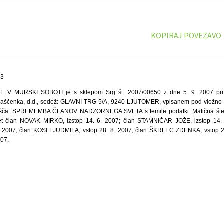
KOPIRAJ POVEZAVO
63
V MURSKI SOBOTI je s sklepom Srg št. 2007/00650 z dne 5. 9. 2007 pri
ščenka, d.d., sedež: GLAVNI TRG 5/A, 9240 LJUTOMER, vpisanem pod vložno št
odišča: SPREMEMBA ČLANOV NADZORNEGA SVETA s temile podatki: Matična št
t član NOVAK MIRKO, izstop 14. 6. 2007; član STAMNIČAR JOŽE, izstop 14.
. 2007; član KOSI LJUDMILA, vstop 28. 8. 2007; član ŠKRLEC ZDENKA, vstop 2
007.