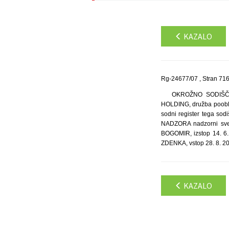
KAZALO
Rg-24677/07 , Stran 71
OKROŽNO SODIŠČE 
HOLDING, družba poobla
sodni register tega s
NADZORA nadzorni sve
BOGOMIR, izstop 14. 6
ZDENKA, vstop 28. 8. 2
KAZALO