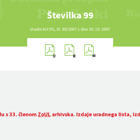
Številka 99
Uradni list RS, št. 99/2007 z dne 30. 10. 2007
du s 33. členom
ZoUL
arhivska. Izdaje uradnega lista, iz