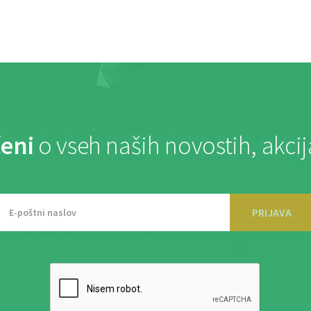
eni
o vseh naših novostih, akci
PRIJAVA