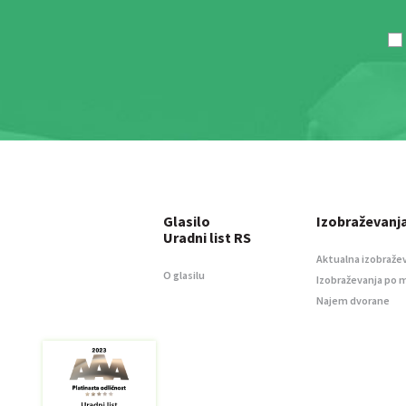
Glasilo
Izobraževanj
Uradni list RS
Aktualna izobraže
O glasilu
Izobraževanja po 
Najem dvorane