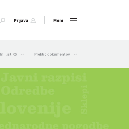
Prijava
Meni
dni list RS
Preklic dokumentov