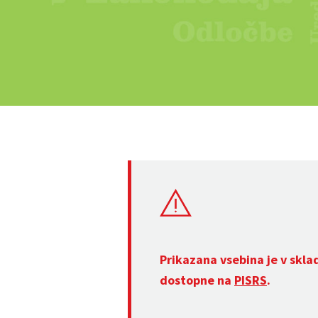
Prikazana vsebina je v skla
dostopne na
PISRS
.