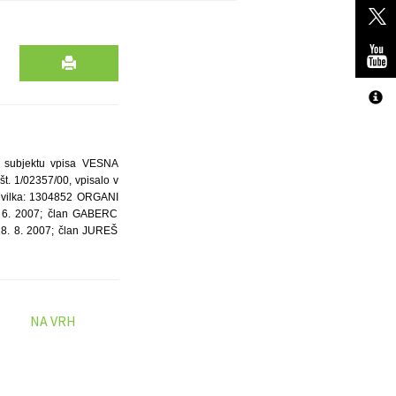
 subjektu vpisa VESNA
. 1/02357/00, vpisalo v
evilka: 1304852 ORGANI
 6. 2007; član GABERC
8. 8. 2007; član JUREŠ
NA VRH