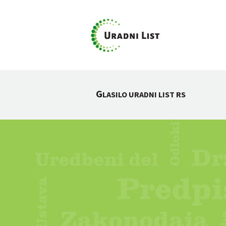
G
LASILO URADNI LIST RS