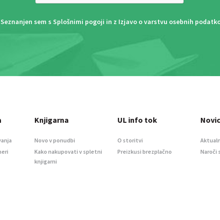
Seznanjen sem s
Splošnimi pogoji
in z
Izjavo o varstvu osebnih podatk
a
Knjigarna
UL info tok
Novi
vanja
Novo v ponudbi
O storitvi
Aktualn
meri
Kako nakupovati v spletni
Preizkusi brezplačno
Naroči 
knjigarni