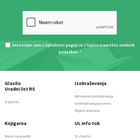
Seznanjen sem s
Splošnimi pogoji
in z
Izjavo o varstvu osebnih
podatkov
. *
Glasilo
Izobraževanja
Uradni list RS
Aktualna izobraževanja
O glasilu
Izobraževanja po meri
Najem dvorane
Knjigarna
UL info tok
Novo v ponudbi
O storitvi