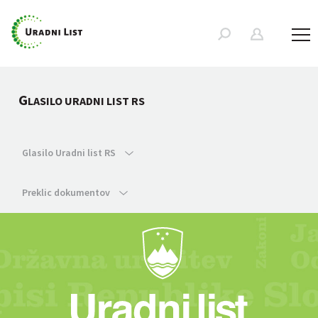
G
LASILO URADNI LIST RS
Glasilo Uradni list RS
Preklic dokumentov