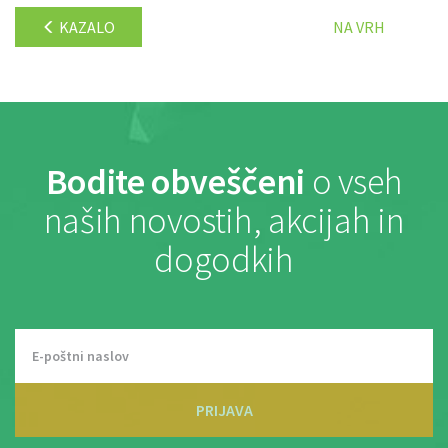
KAZALO
NA VRH
Bodite obveščeni
o vseh
naših novostih, akcijah in
dogodkih
PRIJAVA