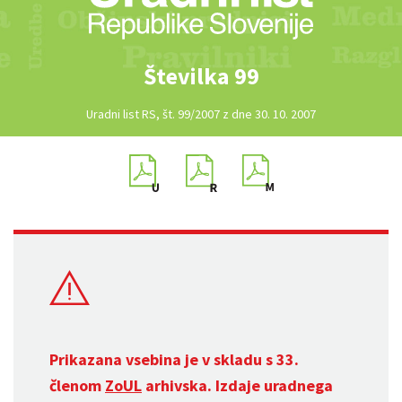
Številka 99
Uradni list RS, št. 99/2007 z dne 30. 10. 2007
Prikazana vsebina je v skladu s 33.
členom
ZoUL
arhivska. Izdaje uradnega