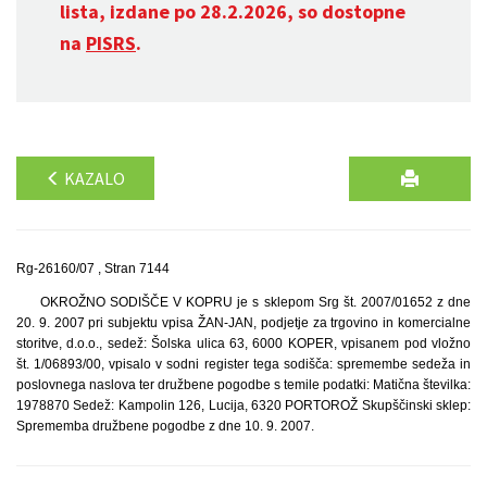
lista, izdane po 28.2.2026, so dostopne
na
PISRS
.
KAZALO
Rg-26160/07 , Stran 7144
OKROŽNO SODIŠČE V KOPRU je s sklepom Srg št. 2007/01652 z dne
20. 9. 2007 pri subjektu vpisa ŽAN-JAN, podjetje za trgovino in komercialne
storitve, d.o.o., sedež: Šolska ulica 63, 6000 KOPER, vpisanem pod vložno
št. 1/06893/00, vpisalo v sodni register tega sodišča: spremembe sedeža in
poslovnega naslova ter družbene pogodbe s temile podatki: Matična številka:
1978870 Sedež: Kampolin 126, Lucija, 6320 PORTOROŽ Skupščinski sklep:
Sprememba družbene pogodbe z dne 10. 9. 2007.