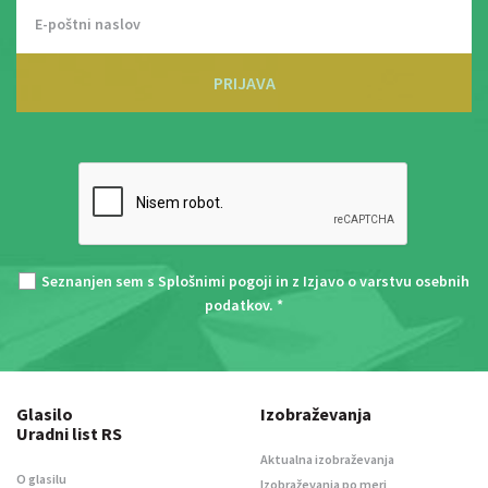
PRIJAVA
Seznanjen sem s
Splošnimi pogoji
in z
Izjavo o varstvu osebnih
podatkov
. *
Glasilo
Izobraževanja
Uradni list RS
Aktualna izobraževanja
O glasilu
Izobraževanja po meri