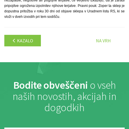
nezapadle, negotove ali pogojne terjatve, če verjetno izkažejo, da je zaradi
pripojitve ogrožena izpolnitev njihove terjatve. Pravni pouk: Zoper ta sklep je
dopustna pritožba v roku 30 dni od objave sklepa v Uradnem listu RS, ki se
vloži v dveh izvodih pri tem sodišču.
KAZALO
NA VRH
Bodite obveščeni
o vseh
naših novostih, akcijah in
dogodkih