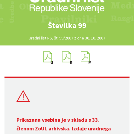
Številka 99
Uradni list RS, št. 99/2007 z dne 30. 10. 2007
Prikazana vsebina je v skladu s 33.
členom
ZoUL
arhivska. Izdaje uradnega