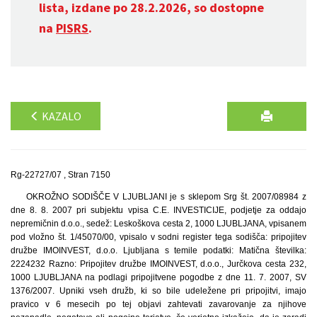
lista, izdane po 28.2.2026, so dostopne
na
PISRS
.
KAZALO
Rg-22727/07 , Stran 7150
OKROŽNO SODIŠČE V LJUBLJANI je s sklepom Srg št. 2007/08984 z
dne 8. 8. 2007 pri subjektu vpisa C.E. INVESTICIJE, podjetje za oddajo
nepremičnin d.o.o., sedež: Leskoškova cesta 2, 1000 LJUBLJANA, vpisanem
pod vložno št. 1/45070/00, vpisalo v sodni register tega sodišča: pripojitev
družbe IMOINVEST, d.o.o. Ljubljana s temile podatki: Matična številka:
2224232 Razno: Pripojitev družbe IMOINVEST, d.o.o., Jurčkova cesta 232,
1000 LJUBLJANA na podlagi pripojitvene pogodbe z dne 11. 7. 2007, SV
1376/2007. Upniki vseh družb, ki so bile udeležene pri pripojitvi, imajo
pravico v 6 mesecih po tej objavi zahtevati zavarovanje za njihove