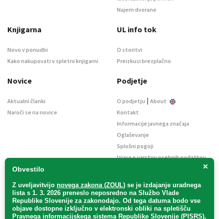
Najem dvorane
Knjigarna
UL info tok
Novo v ponudbi
O storitvi
Kako nakupovati v spletni knjigarni
Preizkusi brezplačno
Novice
Podjetje
|
Aktualni članki
O podjetju
About
Naroči se na novice
Kontakt
Informacije javnega značaja
Oglaševanje
Splošni pogoji
Izjava o varstvu osebnih podatkov
×
E-dražbe
Obvestilo
Z uveljavitvijo
novega zakona (ZOUL)
se je
izdajanje uradnega
lista s 1. 3. 2026 preneslo
neposredno
na Službo Vlade
Republike Slovenije za zakonodajo
. Od tega datuma bodo vse
objave dostopne izključno v elektronski obliki na spletišču
Pravnega informacijskega sistema Republike Slovenije (PISRS),