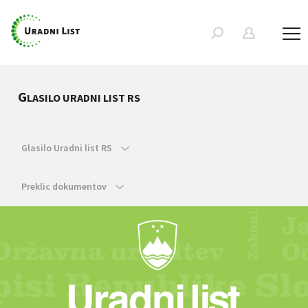
G
LASILO URADNI LIST RS
Glasilo Uradni list RS
Preklic dokumentov