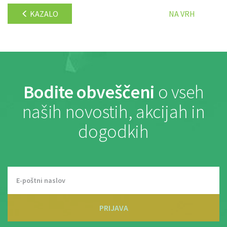
KAZALO
NA VRH
Bodite obveščeni
o vseh
naših novostih, akcijah in
dogodkih
PRIJAVA