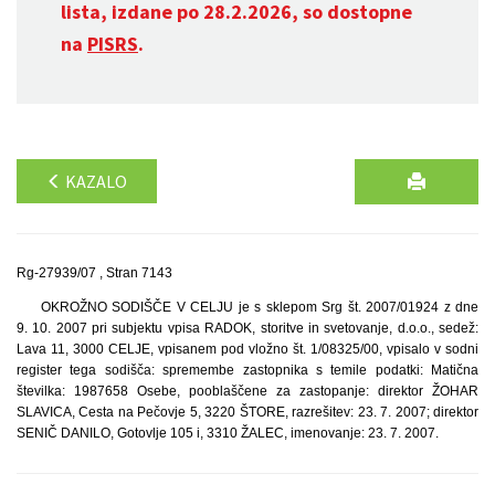
lista, izdane po 28.2.2026, so dostopne
na
PISRS
.
KAZALO
Rg-27939/07 , Stran 7143
OKROŽNO SODIŠČE V CELJU je s sklepom Srg št. 2007/01924 z dne
9. 10. 2007 pri subjektu vpisa RADOK, storitve in svetovanje, d.o.o., sedež:
Lava 11, 3000 CELJE, vpisanem pod vložno št. 1/08325/00, vpisalo v sodni
register tega sodišča: spremembe zastopnika s temile podatki: Matična
številka: 1987658 Osebe, pooblaščene za zastopanje: direktor ŽOHAR
SLAVICA, Cesta na Pečovje 5, 3220 ŠTORE, razrešitev: 23. 7. 2007; direktor
SENIČ DANILO, Gotovlje 105 i, 3310 ŽALEC, imenovanje: 23. 7. 2007.