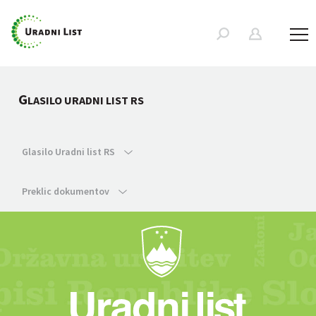
G
LASILO URADNI LIST RS
Glasilo Uradni list RS
Preklic dokumentov