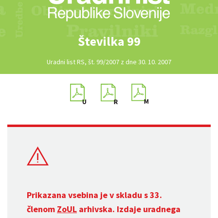
Številka 99
Uradni list RS, št. 99/2007 z dne 30. 10. 2007
Prikazana vsebina je v skladu s 33.
členom
ZoUL
arhivska. Izdaje uradnega