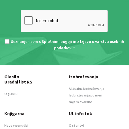
Seznanjen sem s
Splošnimi pogoji
in z
Izjavo o varstvu osebnih
podatkov
. *
Glasilo
Izobraževanja
Uradni list RS
Aktualna izobraževanja
O glasilu
Izobraževanja po meri
Najem dvorane
Knjigarna
UL info tok
Novo v ponudbi
O storitvi