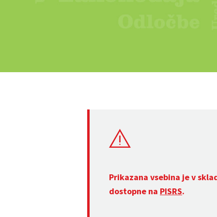
Prikazana vsebina je v skla
dostopne na
PISRS
.