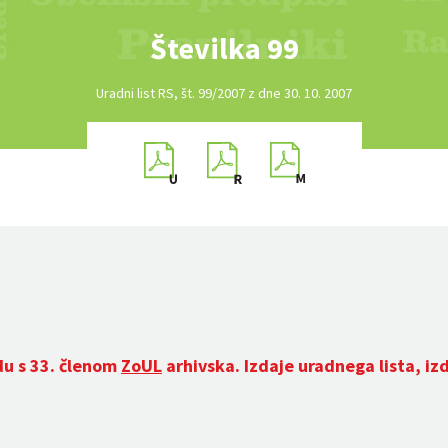
Številka 99
Uradni list RS, št. 99/2007 z dne 30. 10. 2007
du s 33. členom
ZoUL
arhivska. Izdaje uradnega lista, iz