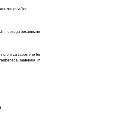
samezne površine:
osti in obsega posamezne
rostorom za zaposlene ter
gradbenega materiala in
E