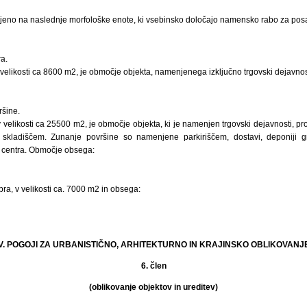
ljeno na naslednje morfološke enote, ki vsebinsko določajo namensko rabo za po
a.
v velikosti ca 8600 m2, je območje objekta, namenjenega izključno trgovski dejavn
šine.
v velikosti ca 25500 m2, je območje objekta, ki je namenjen trgovski dejavnosti, p
 skladiščem. Zunanje površine so namenjene parkiriščem, dostavi, deponiji 
 centra. Območje obsega:
a, v velikosti ca. 7000 m2 in obsega:
V. POGOJI ZA URBANISTIČNO, ARHITEKTURNO IN KRAJINSKO OBLIKOVANJ
6. člen
(oblikovanje objektov in ureditev)