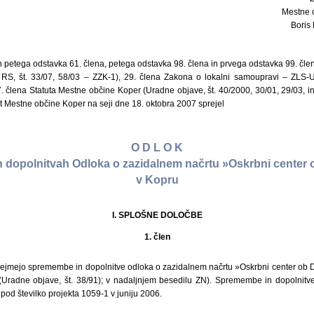
Mestne 
Boris 
n petega odstavka 61. člena, petega odstavka 98. člena in prvega odstavka 99. čl
t RS, št. 33/07, 58/03 – ZZK-1), 29. člena Zakona o lokalni samoupravi – ZLS-U
. člena Statuta Mestne občine Koper (Uradne objave, št. 40/2000, 30/01, 29/03, in 
et Mestne občine Koper na seji dne 18. oktobra 2007 sprejel
O D L O K
dopolnitvah Odloka o zazidalnem načrtu »Oskrbni center o
v Kopru
I. SPLOŠNE DOLOČBE
1. člen
ejmejo spremembe in dopolnitve odloka o zazidalnem načrtu »Oskrbni center ob Dol
1 (Uradne objave, št. 38/91); v nadaljnjem besedilu ZN). Spremembe in dopolnitve
od številko projekta 1059-1 v juniju 2006.