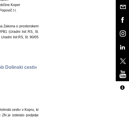
občine Koper
Popovič l.r.
ena Zakona o prostorskem
PB1 (Uradni list RS, št.
Uradni list RS, št. 90/05
b Dolinski cesti«
inski cesti« v Kopru, ki
 ZN je izdelalo podjetje