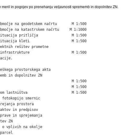
v meril in pogojev po prenehanju veljavnosti sprememb in dopolnitev ZN.
bmočje na geodetskem načrtu       M 1:500

bmočje na katastrskem načrtu     M 1:1000

ituacija pritličja                M 1:500

ituacija kleti                    M 1:500

ektnih rešitev prometne

infrastrukture                    M 1:500

acije.

eškega prostorskega akta

emb in dopolnitev ZN

                                  M 1:500

                                  M 1:500

om lastništva                     M 1:500

 fotokopijo smernic

rejanja prostora

aktov in predpisov

prave in sprejemanja

tev ZN

 o vplivih na okolje

parcel
