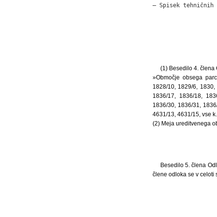
– Spisek tehničnih 
(1) Besedilo 4. člena
»Območje obsega parcel
1828/10, 1829/6, 1830,
1836/17, 1836/18, 183
1836/30, 1836/31, 1836/
4631/13, 4631/15, vse k
(2) Meja ureditvenega ob
Besedilo 5. člena Odl
člene odloka se v celoti