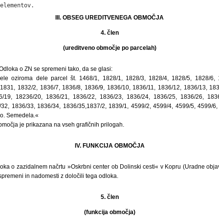
elementov.
III. OBSEG UREDITVENEGA OBMOČJA
4. člen
(ureditveno območje po parcelah)
 Odloka o ZN se spremeni tako, da se glasi:
e oziroma dele parcel št. 1468/1, 1828/1, 1828/3, 1828/4, 1828/5, 1828/6, 
 1831, 1832/2, 1836/7, 1836/8, 1836/9, 1836/10, 1836/11, 1836/12, 1836/13, 183
6/19, 18236/20, 1836/21, 1836/22, 1836/23, 1836/24, 1836/25, 1836/26, 1836
32, 1836/33, 1836/34, 1836/35,1837/2, 1839/1, 4599/2, 4599/4, 4599/5, 4599/6,
.o. Semedela.«
močja je prikazana na vseh grafičnih prilogah.
IV. FUNKCIJA OBMOČJA
oka o zazidalnem načrtu »Oskrbni center ob Dolinski cesti« v Kopru (Uradne objave
 spremeni in nadomesti z določili tega odloka.
5. člen
(funkcija območja)