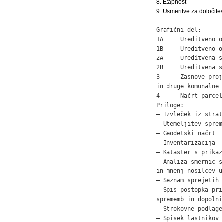
8. Etapnost
9. Usmeritve za določite
Grafični del:

1A     Ureditveno o
1B     Ureditveno o
2A     Ureditvena s
2B     Ureditvena s
3      Zasnove proj
in druge komunalne 
4      Načrt parcel
Priloge:

– Izvleček iz strat
– Utemeljitev sprem
– Geodetski načrt  
– Inventarizacija  
– Kataster s prikaz
– Analiza smernic s
in mnenj nosilcev u
– Seznam sprejetih 
– Spis postopka pri
sprememb in dopolni
– Strokovne podlage
– Spisek lastnikov 