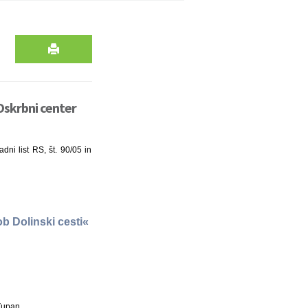
Oskrbni center
ni list RS, št. 90/05 in
b Dolinski cesti«
Župan