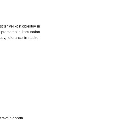
 ter velikost objektov in
 za prometno in komunalno
cev, tolerance in nadzor
naravnih dobrin