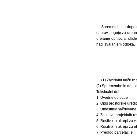
Spremembe in dopolnit
naprav, pogoje za urbani
urejanje območja, okolj
nad izvajanjem odloka.
(1) Zazidalni načrt iz
(2) Spremembe in dopoln
Tekstualni del:
1. Uvodne določbe
2. Opis prostorske uredi
3. Umestitev načrtovane 
4. Zasnova projektnih re
5. Rešitve in ukrepi za 
6. Rešitve in ukrepi za 
7. Predlog parcelacije