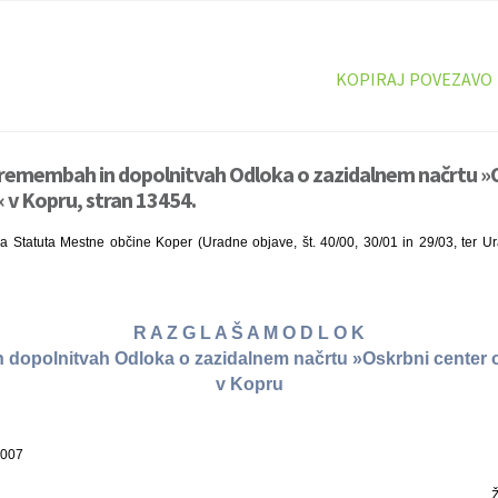
KOPIRAJ POVEZAVO
premembah in dopolnitvah Odloka o zazidalnem načrtu »
« v Kopru, stran 13454.
 Statuta Mestne občine Koper (Uradne objave, št. 40/00, 30/01 in 29/03, ter Urad
R A Z G L A Š A M O D L O K
dopolnitvah Odloka o zazidalnem načrtu »Oskrbni center o
v Kopru
2007