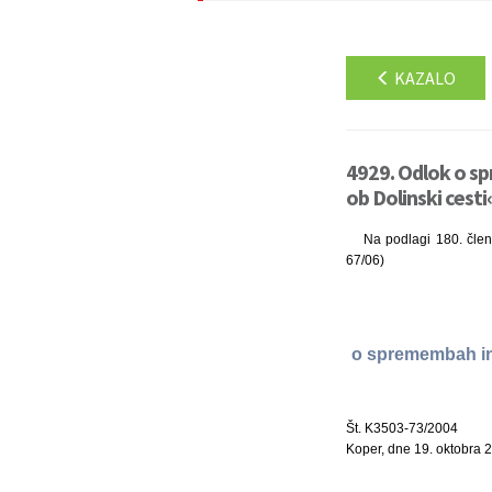
KAZALO
4929. Odlok o s
ob Dolinski cesti
Na podlagi 180. člena
67/06)
o spremembah in 
Št. K3503-73/2004
Koper, dne 19. oktobra 