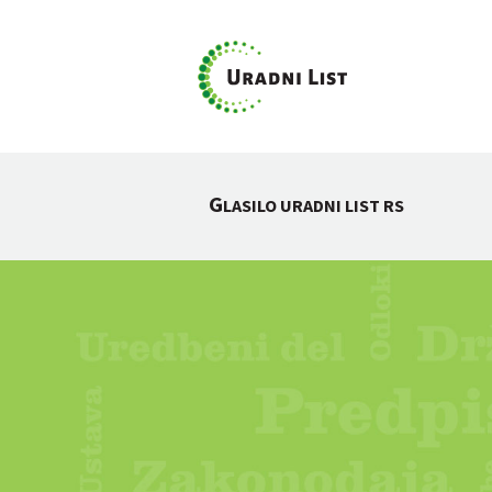
G
LASILO URADNI LIST RS