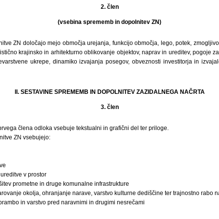
2. člen
(vsebina sprememb in dopolnitev ZN)
ve ZN določajo mejo območja urejanja, funkcijo območja, lego, potek, zmogljivost
stično krajinsko in arhitekturno oblikovanje objektov, naprav in ureditev, pogoje
evarstvene ukrepe, dinamiko izvajanja posegov, obveznosti investitorja in izvajal
II. SESTAVINE SPREMEMB IN DOPOLNITEV ZAZIDALNEGA NAČRTA
3. člen
 prvega člena odloka vsebuje tekstualni in grafični del ter priloge.
itve ZN vsebujejo:
tve
ureditve v prostor
šitev prometne in druge komunalne infrastrukture
varovanje okolja, ohranjanje narave, varstvo kulturne dediščine ter trajnostno rabo 
obrambo in varstvo pred naravnimi in drugimi nesrečami