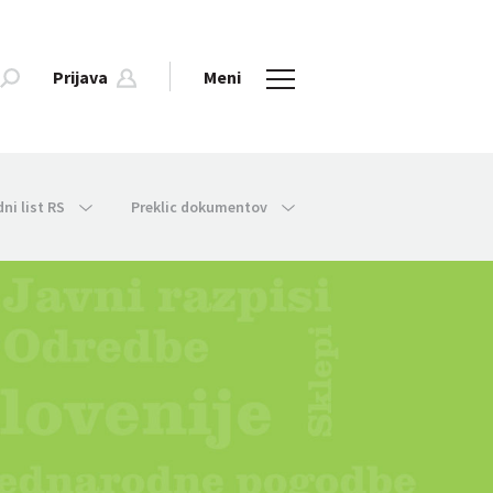
Prijava
Meni
dni list RS
Preklic dokumentov