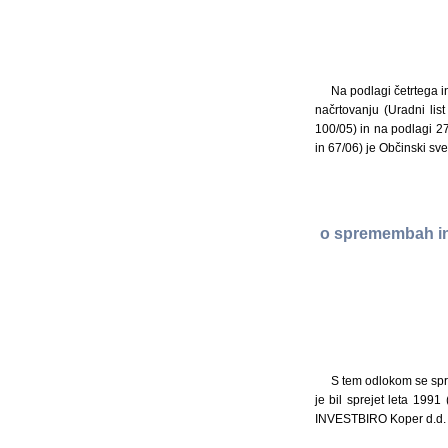
Na podlagi četrtega i
načrtovanju (Uradni lis
100/05) in na podlagi 27
in 67/06) je Občinski sv
o spremembah in 
S tem odlokom se spr
je bil sprejet leta 199
INVESTBIRO Koper d.d. p