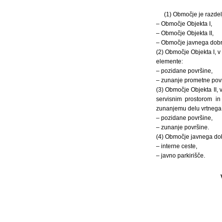
(1) Območje je razde
– Območje Objekta I,
– Območje Objekta II,
– Območje javnega dobr
(2) Območje Objekta I, 
elemente:
– pozidane površine,
– zunanje prometne povr
(3) Območje Objekta II, 
servisnim prostorom in
zunanjemu delu vrtnega
– pozidane površine,
– zunanje površine.
(4) Območje javnega dobr
– interne ceste,
– javno parkirišče.