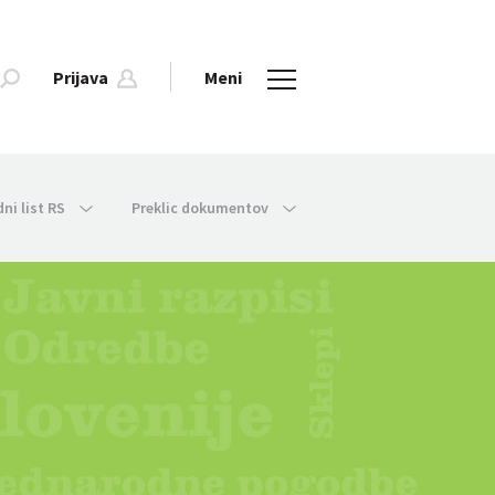
Prijava
Meni
dni list RS
Preklic dokumentov