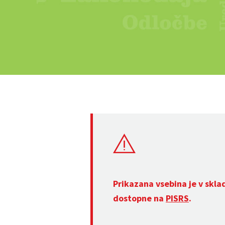
Prikazana vsebina je v skla
dostopne na
PISRS
.