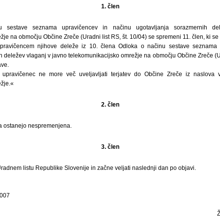
1. člen
 sestave seznama upravičencev in načinu ugotavljanja sorazmernih de
je na območju Občine Zreče (Uradni list RS, št. 10/04) se spremeni 11. člen, ki se 
pravičencem njihove deleže iz 10. člena Odloka o načinu sestave seznama 
 deležev vlaganj v javno telekomunikacijsko omrežje na območju Občine Zreče (Ura
ave.
 upravičenec ne more več uveljavljati terjatev do Občine Zreče iz naslova 
žje.«
2. člen
ka ostanejo nespremenjena.
3. člen
Uradnem listu Republike Slovenije in začne veljati naslednji dan po objavi.
2007