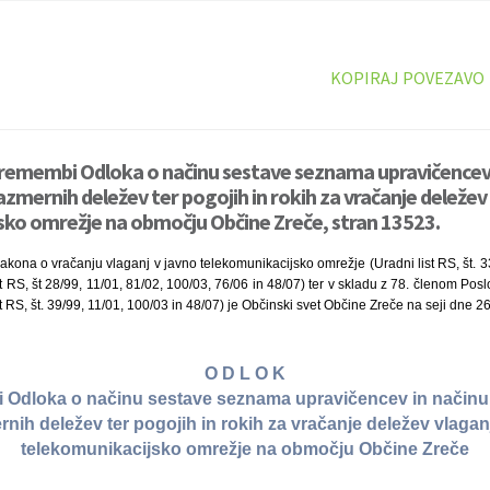
KOPIRAJ POVEZAVO
premembi Odloka o načinu sestave seznama upravičencev 
zmernih deležev ter pogojih in rokih za vračanje deležev 
sko omrežje na območju Občine Zreče, stran 13523.
akona o vračanju vlaganj v javno telekomunikacijsko omrežje (Uradni list RS, št. 33
t RS, št 28/99, 11/01, 81/02, 100/03, 76/06 in 48/07) ter v skladu z 78. členom Po
 RS, št. 39/99, 11/01, 100/03 in 48/07) je Občinski svet Občine Zreče na seji dne 26
O D L O K
 Odloka o načinu sestave seznama upravičencev in načinu 
nih deležev ter pogojih in rokih za vračanje deležev vlagan
telekomunikacijsko omrežje na območju Občine Zreče