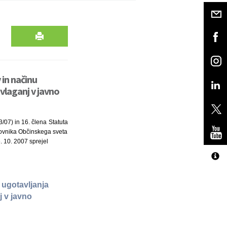
in načinu
vlaganj v javno
/07) in 16. člena Statuta
slovnika Občinskega sveta
. 10. 2007 sprejel
ugotavljanja
j v javno