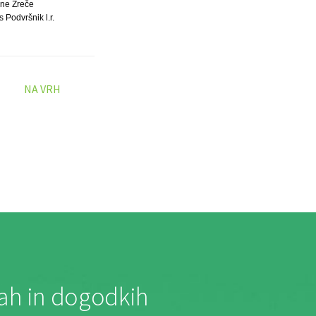
ne Zreče
 Podvršnik l.r.
NA VRH
jah in dogodkih