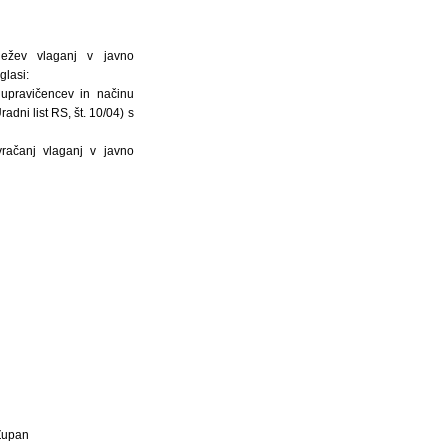
ležev vlaganj v javno
glasi:
upravičencev in načinu
dni list RS, št. 10/04) s
vračanj vlaganj v javno
Župan