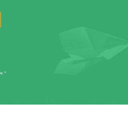
ov
. *