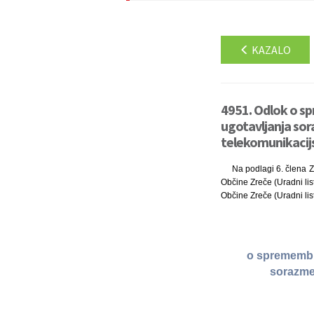
KAZALO
4951. Odlok o s
ugotavljanja sora
telekomunikacij
Na podlagi 6. člena Z
Občine Zreče (Uradni lis
Občine Zreče (Uradni list
o spremembi
sorazmer