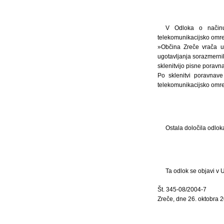
V Odloka o načinu
telekomunikacijsko omrež
»Občina Zreče vrača u
ugotavljanja sorazmernih
sklenitvijo pisne poravn
Po sklenitvi poravnave
telekomunikacijsko omre
Ostala določila odlo
Ta odlok se objavi v 
Št. 345-08/2004-7
Zreče, dne 26. oktobra 