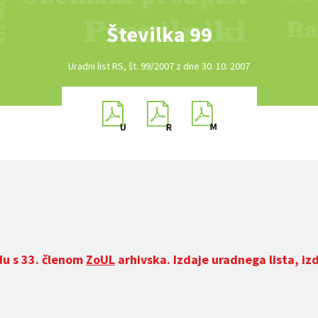
Številka 99
Uradni list RS, št. 99/2007 z dne 30. 10. 2007
du s 33. členom
ZoUL
arhivska. Izdaje uradnega lista, iz