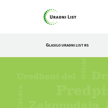
G
LASILO URADNI LIST RS