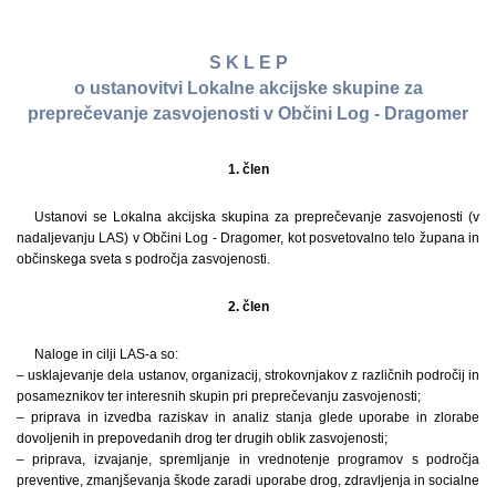
S K L E P
o ustanovitvi Lokalne akcijske skupine za
preprečevanje zasvojenosti v Občini Log - Dragomer
1. člen
Ustanovi se Lokalna akcijska skupina za preprečevanje zasvojenosti (v
nadaljevanju LAS) v Občini Log - Dragomer, kot posvetovalno telo župana in
občinskega sveta s področja zasvojenosti.
2. člen
Naloge in cilji LAS-a so:
– usklajevanje dela ustanov, organizacij, strokovnjakov z različnih področij in
posameznikov ter interesnih skupin pri preprečevanju zasvojenosti;
– priprava in izvedba raziskav in analiz stanja glede uporabe in zlorabe
dovoljenih in prepovedanih drog ter drugih oblik zasvojenosti;
– priprava, izvajanje, spremljanje in vrednotenje programov s področja
preventive, zmanjševanja škode zaradi uporabe drog, zdravljenja in socialne