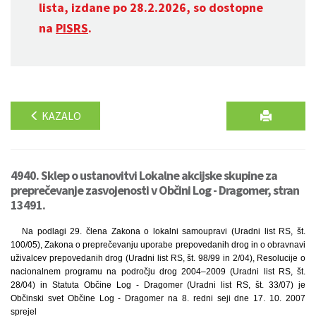
lista, izdane po 28.2.2026, so dostopne
na
PISRS
.
KAZALO
4940. Sklep o ustanovitvi Lokalne akcijske skupine za
preprečevanje zasvojenosti v Občini Log - Dragomer, stran
13491.
Na podlagi 29. člena Zakona o lokalni samoupravi (Uradni list RS, št.
100/05), Zakona o preprečevanju uporabe prepovedanih drog in o obravnavi
uživalcev prepovedanih drog (Uradni list RS, št. 98/99 in 2/04), Resolucije o
nacionalnem programu na področju drog 2004–2009 (Uradni list RS, št.
28/04) in Statuta Občine Log - Dragomer (Uradni list RS, št. 33/07) je
Občinski svet Občine Log - Dragomer na 8. redni seji dne 17. 10. 2007
sprejel