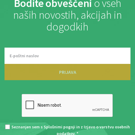
Bodite obveščeni
o vseh
naših novostih, akcijah in
dogodkih
PRIJAVA
Seznanjen sem s
Splošnimi pogoji
in z
Izjavo o varstvu osebnih
podatkov
. *