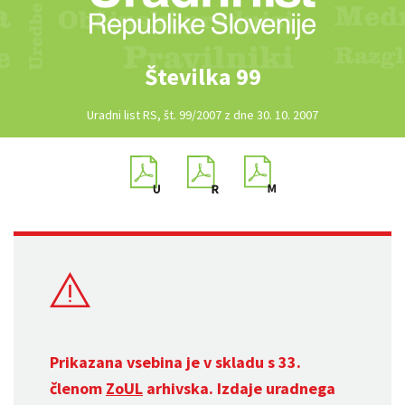
Številka 99
Uradni list RS, št. 99/2007 z dne 30. 10. 2007
Prikazana vsebina je v skladu s 33.
členom
ZoUL
arhivska. Izdaje uradnega