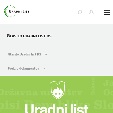
G
LASILO URADNI LIST RS
Glasilo Uradni list RS
Preklic dokumentov