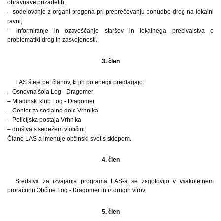
obravnave prizadetih;
– sodelovanje z organi pregona pri preprečevanju ponudbe drog na lokalni
ravni;
– informiranje in ozaveščanje staršev in lokalnega prebivalstva o
problematiki drog in zasvojenosti.
3. člen
LAS šteje pet članov, ki jih po enega predlagajo:
– Osnovna šola Log - Dragomer
– Mladinski klub Log - Dragomer
– Center za socialno delo Vrhnika
– Policijska postaja Vrhnika
– društva s sedežem v občini.
Člane LAS-a imenuje občinski svet s sklepom.
4. člen
Sredstva za izvajanje programa LAS-a se zagotovijo v vsakoletnem
proračunu Občine Log - Dragomer in iz drugih virov.
5. člen