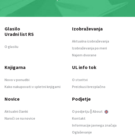
Glasilo
Izobraževanja
Uradni list RS
Aktualna izobraževanja
O glasilu
Izobraževanja po meri
Najem dvorane
Knjigarna
UL info tok
Novo v ponudbi
O storitvi
Kako nakupovati v spletni knjigarni
Preizkusi brezplačno
Novice
Podjetje
|
Aktualni članki
O podjetju
About
Naroči se na novice
Kontakt
Informacije javnega značaja
Oglaševanje