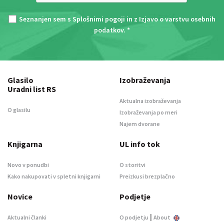
Seznanjen sem s
Splošnimi pogoji
in z
Izjavo o varstvu osebnih
podatkov
. *
Glasilo
Izobraževanja
Uradni list RS
Aktualna izobraževanja
O glasilu
Izobraževanja po meri
Najem dvorane
Knjigarna
UL info tok
Novo v ponudbi
O storitvi
Kako nakupovati v spletni knjigarni
Preizkusi brezplačno
Novice
Podjetje
|
Aktualni članki
O podjetju
About