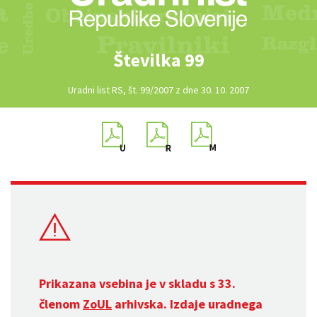
Številka 99
Uradni list RS, št. 99/2007 z dne 30. 10. 2007
Prikazana vsebina je v skladu s 33.
členom
ZoUL
arhivska. Izdaje uradnega