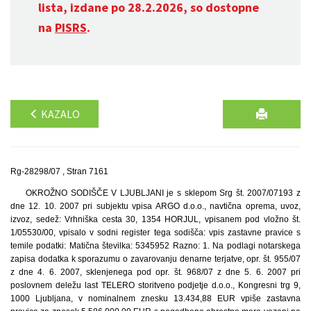
lista, izdane po 28.2.2026, so dostopne
na
PISRS
.
KAZALO
Rg-28298/07 , Stran 7161
OKROŽNO SODIŠČE V LJUBLJANI je s sklepom Srg št. 2007/07193 z
dne 12. 10. 2007 pri subjektu vpisa ARGO d.o.o., navtična oprema, uvoz,
izvoz, sedež: Vrhniška cesta 30, 1354 HORJUL, vpisanem pod vložno št.
1/05530/00, vpisalo v sodni register tega sodišča: vpis zastavne pravice s
temile podatki: Matična številka: 5345952 Razno: 1. Na podlagi notarskega
zapisa dodatka k sporazumu o zavarovanju denarne terjatve, opr. št. 955/07
z dne 4. 6. 2007, sklenjenega pod opr. št. 968/07 z dne 5. 6. 2007 pri
poslovnem deležu last TELERO storitveno podjetje d.o.o., Kongresni trg 9,
1000 Ljubljana, v nominalnem znesku 13.434,88 EUR vpiše zastavna