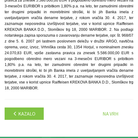
pravica za znesek 5.586.000,00 EUR s pogodbeno obrestno mero vezani na
3-mesečni EURIBOR s pribitkom 1,80% p.a. na leto, ter zamudnimi obrestmi
ter drugimi pripadki in morebitnimi stroški, ki bi jih Banka imela z
uveljavljanjem vračila denarne terjatve, z rokom vračila 30. 4. 2017, ter
zaznamuje neposredna izvršljivost terjatve, vse v korist upnice Raiffeisen
KREKOVA BANKA D.D., Slomškov trg 18, 2000 MARIBOR. 2. Na podlagi
notarskega zapisa sporazuma o zavarovanju denarne terjatve, opr. št. 968/07
z dne 5. 6. 2007 pri lastnem poslovnem deležu v družbi ARGO, navtična
oprema, uvoz, izvoz, Vrhniška cesta 30, 1354 Horjul, v nominalnem znesku
24.070,83 EUR, vpiše zastavna pravica za znesek 5.586.000,00 EUR s
pogodbeno obrestno mero vezani na 3-mesečni EURIBOR s pribitkom
1,80% p.a. na leto, ter zamudnimi obrestmi ter drugimi pripadki in
morebitnimi stroški, ki bi jih Banka imela z uveljavljanjem vračila denarne
terjatve, z rokom vračila 30. 4. 2017, ter zaznamuje neposredna izvršljivost
terjatve, vse v korist upnice Raiffeisen KREKOVA BANKA D.D., Slomškov trg
18, 2000 MARIBOR.
KAZALO
NA VRH