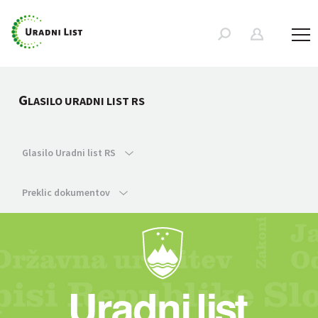
G
LASILO URADNI LIST RS
Glasilo Uradni list RS
Preklic dokumentov