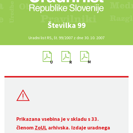
Številka 99
Uradni list RS, št. 99/2007 z dne 30. 10. 2007
Prikazana vsebina je v skladu s 33.
členom
ZoUL
arhivska. Izdaje uradnega