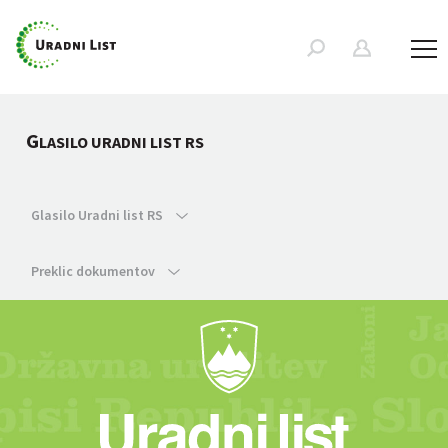
G
LASILO URADNI LIST RS
Glasilo Uradni list RS
Preklic dokumentov