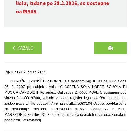
lista, izdane po 28.2.2026, so dostopne
na
PISRS
.
KAZALO
Rg-26717/07 , Stran 7144
OKROŽNO SODIŠČE V KOPRU je s sklepom Srg št. 2007/01664 z dne
26. 9. 2007 pri subjektu vpisa GLASBENA ŠOLA KOPER SCUOLA DI
MUSICA CAPODISTRIA, sedež: Gallusova 2, 6000 KOPER, vpisanem pod
vložno št. 1/00192/00, vpisalo v sodni register tega sodišča: sprememba
zastopnika s temile podatki: Matična številka: 5083184 Osebe, pooblaščene
za zastopanje: zastopnik GREGORIČ NUŠKA, Čentur 27 b, 6273
MAREZIGE, razrešitev: 31. 8. 2007, pomočnica ravnatelja, zastopa z enakimi
pooblastili kot ravnatelj.