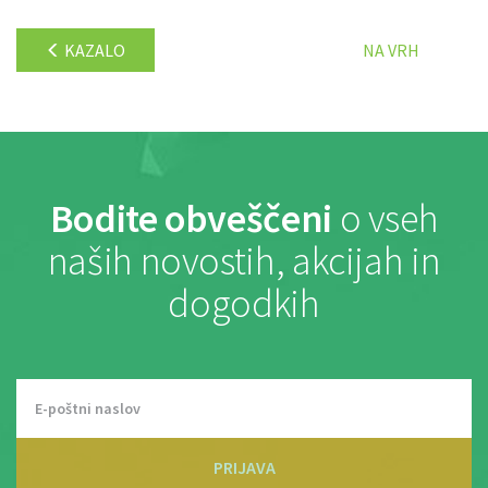
KAZALO
NA VRH
Bodite obveščeni
o vseh
naših novostih, akcijah in
dogodkih
PRIJAVA