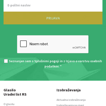
PRIJAVA
Seznanjen sem s
Splošnimi pogoji
in z
Izjavo o varstvu osebnih
podatkov
. *
Glasilo
Izobraževanja
Uradni list RS
Aktualna izobraževanja
O glasilu
Izobraževanja po meri