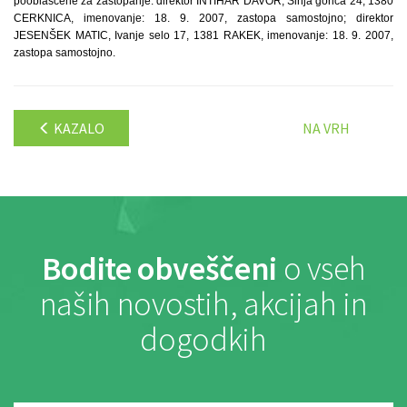
pooblaščene za zastopanje: direktor INTIHAR DAVOR, Sinja gorica 24, 1380
CERKNICA, imenovanje: 18. 9. 2007, zastopa samostojno; direktor
JESENŠEK MATIC, Ivanje selo 17, 1381 RAKEK, imenovanje: 18. 9. 2007,
zastopa samostojno.
KAZALO
NA VRH
Bodite obveščeni
o vseh
naših novostih, akcijah in
dogodkih