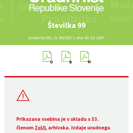
Številka 99
Uradni list RS, št. 99/2007 z dne 30. 10. 2007
Prikazana vsebina je v skladu s 33.
členom
ZoUL
arhivska. Izdaje uradnega