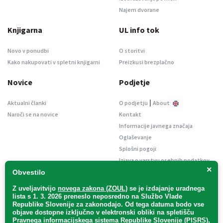
Najem dvorane
Knjigarna
UL info tok
Novo v ponudbi
O storitvi
Kako nakupovati v spletni knjigarni
Preizkusi brezplačno
Novice
Podjetje
|
Aktualni članki
O podjetju
About
Naroči se na novice
Kontakt
Informacije javnega značaja
Oglaševanje
Splošni pogoji
Izjava o varstvu osebnih podatkov
×
E-dražbe
Obvestilo
Z uveljavitvijo
novega zakona (ZOUL)
se je
izdajanje uradnega
lista s 1. 3. 2026 preneslo
neposredno
na Službo Vlade
Republike Slovenije za zakonodajo
. Od tega datuma bodo vse
objave dostopne izključno v elektronski obliki na spletišču
Pravnega informacijskega sistema Republike Slovenije (PISRS),