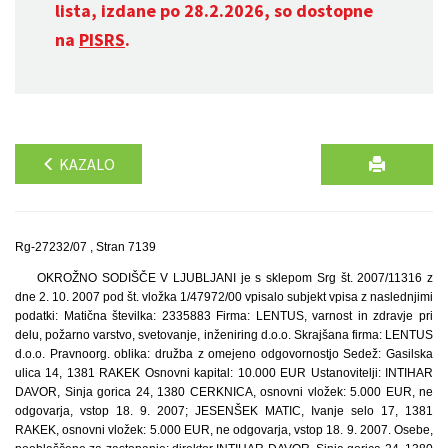
lista, izdane po 28.2.2026, so dostopne
na
PISRS
.
KAZALO
Rg-27232/07 , Stran 7139
OKROŽNO SODIŠČE V LJUBLJANI je s sklepom Srg št. 2007/11316 z
dne 2. 10. 2007 pod št. vložka 1/47972/00 vpisalo subjekt vpisa z naslednjimi
podatki: Matična številka: 2335883 Firma: LENTUS, varnost in zdravje pri
delu, požarno varstvo, svetovanje, inženiring d.o.o. Skrajšana firma: LENTUS
d.o.o. Pravnoorg. oblika: družba z omejeno odgovornostjo Sedež: Gasilska
ulica 14, 1381 RAKEK Osnovni kapital: 10.000 EUR Ustanovitelji: INTIHAR
DAVOR, Sinja gorica 24, 1380 CERKNICA, osnovni vložek: 5.000 EUR, ne
odgovarja, vstop 18. 9. 2007; JESENŠEK MATIC, Ivanje selo 17, 1381
RAKEK, osnovni vložek: 5.000 EUR, ne odgovarja, vstop 18. 9. 2007. Osebe,