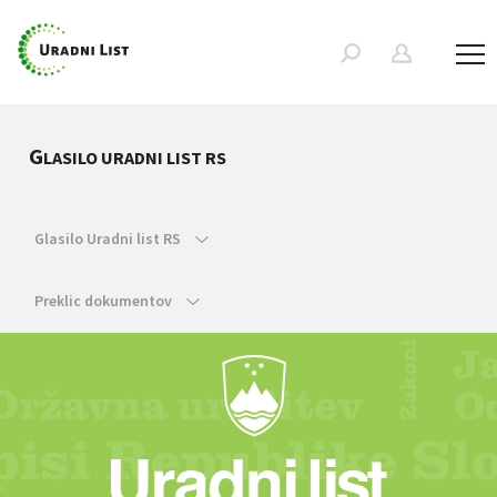
G
LASILO URADNI LIST RS
Glasilo Uradni list RS
Preklic dokumentov