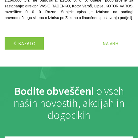
2.100.000 SIT, ne odgovarja, izstop: 0. 0. 0. Osebe, pooblaščene za
zastopanje: direktor VASIĆ RADENKO, Kotor Varoš, Liplje, KOTOR VAROŠ,
razrešitev: 0. 0. 0. Razno: Subjekt vpisa je izbrisan na podlagi
pravnomočnega sklepa o izbrisu po Zakonu o finančnem poslovanju podjetij.
KAZALO
NA VRH
Bodite obveščeni
o vseh
naših novostih, akcijah in
dogodkih