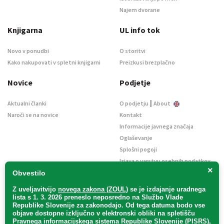
Najem dvorane
Knjigarna
UL info tok
Novo v ponudbi
O storitvi
Kako nakupovati v spletni knjigarni
Preizkusi brezplačno
Novice
Podjetje
|
Aktualni članki
O podjetju
About
Naroči se na novice
Kontakt
Informacije javnega značaja
Oglaševanje
Splošni pogoji
Izjava o varstvu osebnih podatkov
×
E-dražbe
Obvestilo
Z uveljavitvijo
novega zakona (ZOUL)
se je
izdajanje uradnega
lista s 1. 3. 2026 preneslo
neposredno
na Službo Vlade
Republike Slovenije za zakonodajo
. Od tega datuma bodo vse
objave dostopne izključno v elektronski obliki na spletišču
Pravnega informacijskega sistema Republike Slovenije (PISRS),