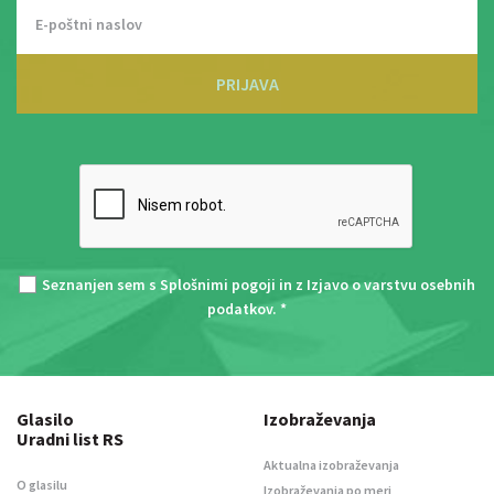
PRIJAVA
Seznanjen sem s
Splošnimi pogoji
in z
Izjavo o varstvu osebnih
podatkov
. *
Glasilo
Izobraževanja
Uradni list RS
Aktualna izobraževanja
O glasilu
Izobraževanja po meri