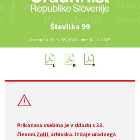
Številka 99
Uradni list RS, št. 99/2007 z dne 30. 10. 2007
Prikazana vsebina je v skladu s 33.
členom
ZoUL
arhivska. Izdaje uradnega