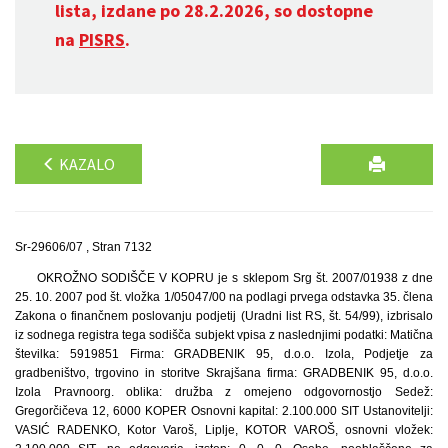
lista, izdane po 28.2.2026, so dostopne
na
PISRS
.
KAZALO
Sr-29606/07 , Stran 7132
OKROŽNO SODIŠČE V KOPRU je s sklepom Srg št. 2007/01938 z dne
25. 10. 2007 pod št. vložka 1/05047/00 na podlagi prvega odstavka 35. člena
Zakona o finančnem poslovanju podjetij (Uradni list RS, št. 54/99), izbrisalo
iz sodnega registra tega sodišča subjekt vpisa z naslednjimi podatki: Matična
številka: 5919851 Firma: GRADBENIK 95, d.o.o. Izola, Podjetje za
gradbeništvo, trgovino in storitve Skrajšana firma: GRADBENIK 95, d.o.o.
Izola Pravnoorg. oblika: družba z omejeno odgovornostjo Sedež:
Gregorčičeva 12, 6000 KOPER Osnovni kapital: 2.100.000 SIT Ustanovitelji:
VASIĆ RADENKO, Kotor Varoš, Liplje, KOTOR VAROŠ, osnovni vložek: