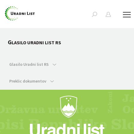
G
LASILO URADNI LIST RS
Glasilo Uradni list RS
Preklic dokumentov