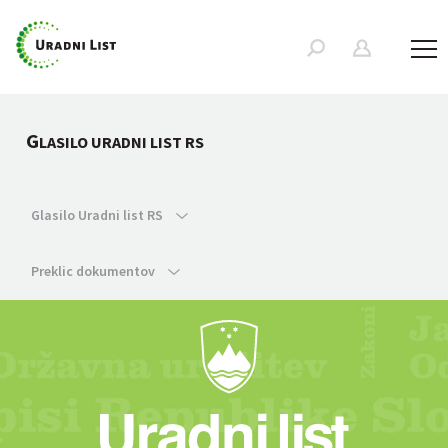
G
LASILO URADNI LIST RS
Glasilo Uradni list RS
Preklic dokumentov