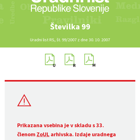
Številka 99
Uradni list RS, št. 99/2007 z dne 30. 10. 2007
Prikazana vsebina je v skladu s 33.
členom
ZoUL
arhivska. Izdaje uradnega