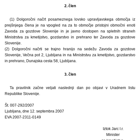
2. člen
(1) Dolgoročni načrt posameznega lovsko upravljavskega območja iz
prejšnjega člena je na vpogled na za to območje pristojni območni enoti
Zavoda za gozdove Slovenije in je javno dostopen na spletnih straneh
Ministrstva za kmetijstvo, gozdarstvo in prehrano ter Zavoda za gozdove
Slovenije.
(2) Dolgoročni načrti se trajno hranijo na sedežu Zavoda za gozdove
Slovenije, Večna pot 2, Ljubljana in na Ministrstvu za kmetijstvo, gozdarstvo
in prehrano, Dunajska cesta 58, Ljubljana.
3. člen
Ta pravilnik začne veljati naslednji dan po objavi v Uradnem listu
Republike Slovenije.
Št. 007-292/2007
Ljubljana, dne 12. septembra 2007
EVA 2007-2311-0149
Iztok Jarc l.r.
Minister