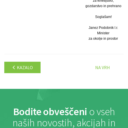
za kmetijstvo,
gozdarstvo in prehrano
Soglašam!
Janez Podobnik l.r.
Minister
za okolje in prostor
KAZALO
NA VRH
Bodite obveščeni
o vseh
naših novostih, akcijah in