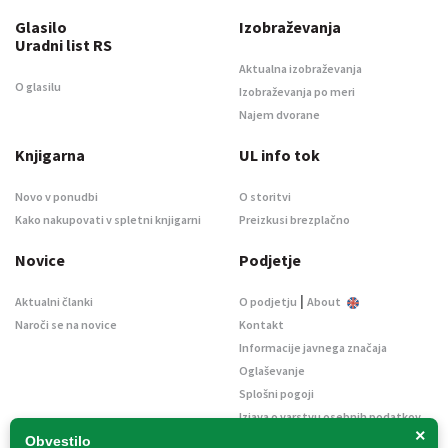
Glasilo
Izobraževanja
Uradni list RS
Aktualna izobraževanja
O glasilu
Izobraževanja po meri
Najem dvorane
Knjigarna
UL info tok
Novo v ponudbi
O storitvi
Kako nakupovati v spletni knjigarni
Preizkusi brezplačno
Novice
Podjetje
|
Aktualni članki
O podjetju
About
Naroči se na novice
Kontakt
Informacije javnega značaja
Oglaševanje
Splošni pogoji
Izjava o varstvu osebnih podatkov
×
E-dražbe
Obvestilo