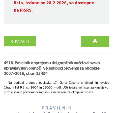
lista, izdane po 28.2.2026, so dostopne
na
PISRS
.
KAZALO
4918. Pravilnik o sprejemu dolgoročnih načrtov lovsko
upravljavskih območij v Republiki Sloveniji za obdobje
2007–2016, stran 13434.
Na podlagi drugega odstavka 17. člena Zakona o divjadi in lovstvu
(Uradni list RS, št. 16/04 in 120/06 – odl. US) izdaja minister za kmetijstvo,
gozdarstvo in prehrano v soglasju z ministrom za okolje in prostor
P R A V I L N I K