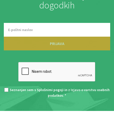
dogodkih
PRIJAVA
Seznanjen sem s
Splošnimi pogoji
in z
Izjavo o varstvu osebnih
podatkov
. *