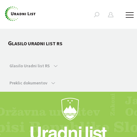
G
LASILO URADNI LIST RS
Glasilo Uradni list RS
Preklic dokumentov