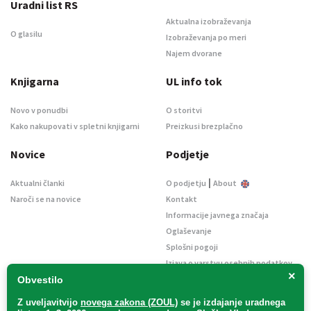
Uradni list RS
Aktualna izobraževanja
O glasilu
Izobraževanja po meri
Najem dvorane
Knjigarna
UL info tok
Novo v ponudbi
O storitvi
Kako nakupovati v spletni knjigarni
Preizkusi brezplačno
Novice
Podjetje
|
Aktualni članki
O podjetju
About
Naroči se na novice
Kontakt
Informacije javnega značaja
Oglaševanje
Splošni pogoji
Izjava o varstvu osebnih podatkov
×
E-dražbe
Obvestilo
Z uveljavitvijo
novega zakona (ZOUL)
se je
izdajanje uradnega