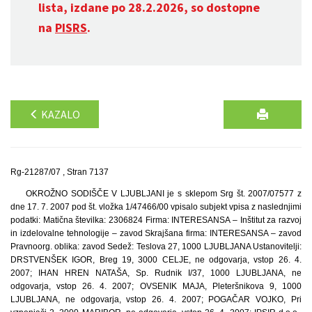
lista, izdane po 28.2.2026, so dostopne
na
PISRS
.
KAZALO
Rg-21287/07 , Stran 7137
OKROŽNO SODIŠČE V LJUBLJANI je s sklepom Srg št. 2007/07577 z
dne 17. 7. 2007 pod št. vložka 1/47466/00 vpisalo subjekt vpisa z naslednjimi
podatki: Matična številka: 2306824 Firma: INTERESANSA – Inštitut za razvoj
in izdelovalne tehnologije – zavod Skrajšana firma: INTERESANSA – zavod
Pravnoorg. oblika: zavod Sedež: Teslova 27, 1000 LJUBLJANA Ustanovitelji:
DRSTVENŠEK IGOR, Breg 19, 3000 CELJE, ne odgovarja, vstop 26. 4.
2007; IHAN HREN NATAŠA, Sp. Rudnik I/37, 1000 LJUBLJANA, ne
odgovarja, vstop 26. 4. 2007; OVSENIK MAJA, Pleteršnikova 9, 1000
LJUBLJANA, ne odgovarja, vstop 26. 4. 2007; POGAČAR VOJKO, Pri