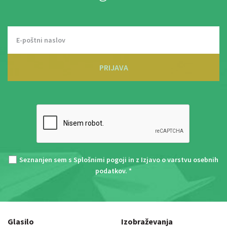
PRIJAVA
Seznanjen sem s
Splošnimi pogoji
in z
Izjavo o varstvu osebnih
podatkov
. *
Glasilo
Izobraževanja