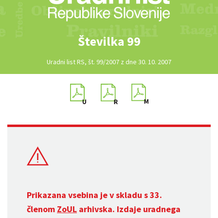
Številka 99
Uradni list RS, št. 99/2007 z dne 30. 10. 2007
Prikazana vsebina je v skladu s 33.
členom
ZoUL
arhivska. Izdaje uradnega