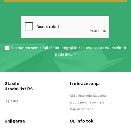
Seznanjen sem s
Splošnimi pogoji
in z
Izjavo o varstvu osebnih
podatkov
. *
Glasilo
Izobraževanja
Uradni list RS
Aktualna izobraževanja
O glasilu
Izobraževanja po meri
Najem dvorane
Knjigarna
UL info tok