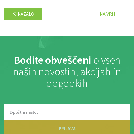
KAZALO
NA VRH
Bodite obveščeni
o vseh
naših novostih, akcijah in
dogodkih
PRIJAVA