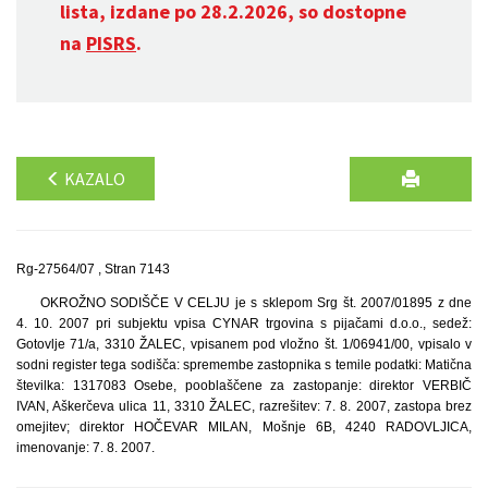
lista, izdane po 28.2.2026, so dostopne
na
PISRS
.
KAZALO
Rg-27564/07 , Stran 7143
OKROŽNO SODIŠČE V CELJU je s sklepom Srg št. 2007/01895 z dne
4. 10. 2007 pri subjektu vpisa CYNAR trgovina s pijačami d.o.o., sedež:
Gotovlje 71/a, 3310 ŽALEC, vpisanem pod vložno št. 1/06941/00, vpisalo v
sodni register tega sodišča: spremembe zastopnika s temile podatki: Matična
številka: 1317083 Osebe, pooblaščene za zastopanje: direktor VERBIČ
IVAN, Aškerčeva ulica 11, 3310 ŽALEC, razrešitev: 7. 8. 2007, zastopa brez
omejitev; direktor HOČEVAR MILAN, Mošnje 6B, 4240 RADOVLJICA,
imenovanje: 7. 8. 2007.