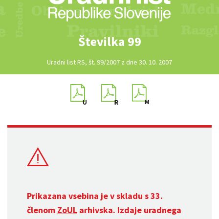
Številka 99
Uradni list RS, št. 99/2007 z dne 30. 10. 2007
Prikazana vsebina je v skladu s 33.
členom
ZoUL
arhivska. Izdaje uradnega