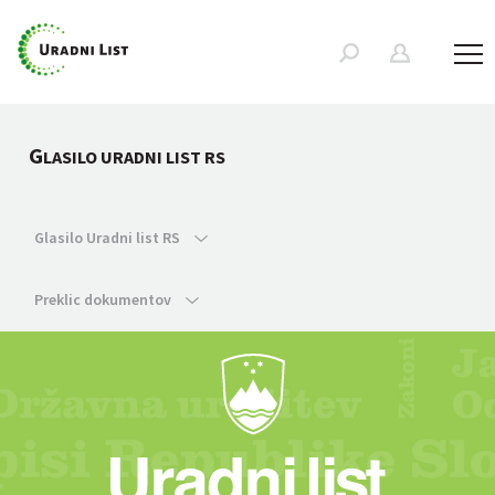
G
LASILO URADNI LIST RS
Glasilo Uradni list RS
Preklic dokumentov