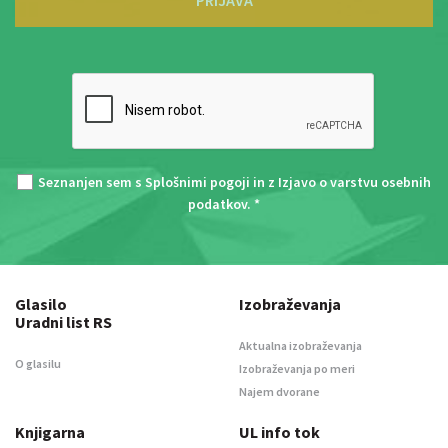
PRIJAVA
Seznanjen sem s
Splošnimi pogoji
in z
Izjavo o varstvu osebnih
podatkov
. *
Glasilo
Izobraževanja
Uradni list RS
Aktualna izobraževanja
O glasilu
Izobraževanja po meri
Najem dvorane
Knjigarna
UL info tok