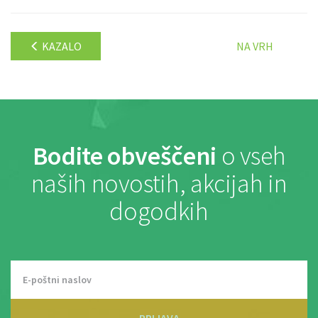
KAZALO
NA VRH
Bodite obveščeni
o vseh
naših novostih, akcijah in
dogodkih