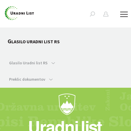
G
LASILO URADNI LIST RS
Glasilo Uradni list RS
Preklic dokumentov