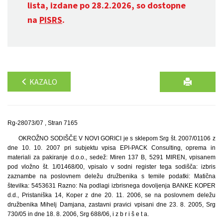
lista, izdane po 28.2.2026, so dostopne
na
PISRS
.
KAZALO
Rg-28073/07 , Stran 7165
OKROŽNO SODIŠČE V NOVI GORICI je s sklepom Srg št. 2007/01106 z
dne 10. 10. 2007 pri subjektu vpisa EPI-PACK Consulting, oprema in
materiali za pakiranje d.o.o., sedež: Miren 137 B, 5291 MIREN, vpisanem
pod vložno št. 1/01468/00, vpisalo v sodni register tega sodišča: izbris
zaznambe na poslovnem deležu družbenika s temile podatki: Matična
številka: 5453631 Razno: Na podlagi izbrisnega dovoljenja BANKE KOPER
d.d., Pristaniška 14, Koper z dne 20. 11. 2006, se na poslovnem deležu
družbenika Mihelj Damjana, zastavni pravici vpisani dne 23. 8. 2005, Srg
730/05 in dne 18. 8. 2006, Srg 688/06, i z b r i š e t a.