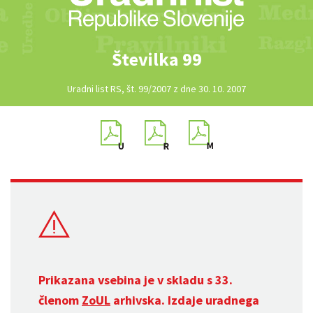
Številka 99
Uradni list RS, št. 99/2007 z dne 30. 10. 2007
Prikazana vsebina je v skladu s 33.
členom
ZoUL
arhivska. Izdaje uradnega