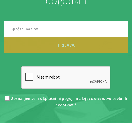
dogodkih
PRIJAVA
Seznanjen sem s
Splošnimi pogoji
in z
Izjavo o varstvu osebnih
podatkov
. *