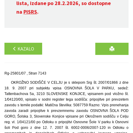
lista, izdane po 28.2.2026, so dostopne
na
PISRS
.
KAZALO
Rg-25801/07 , Stran 7143
OKROŽNO SODIŠČE V CELJU je s sklepom Srg št. 2007/01866 z dne
18. 9. 2007 pri subjektu vpisa OSNOVNA ŠOLA V PARKU, sedež:
Tattenbachova 5a, 3210 SLOVENSKE KONJICE, vpisanem pod vložno št.
1/04120/00, vpisalo v sodni register tega sodišča: pripojitve pri prevzetem
zavodu s temile podatki: Matična številka: 5087759 Razno: Vpis prenehanja
zavoda zaradi pripojitve k prevzemnemu zavodu OSNOVNA ŠOLA POD
GORO, Šolska 3, Slovenske Konjice vpisane pri Okrožnem sodišču v Celju
reg. vl. 1/04121/00 po Odloku o pripojitvi Osnovne Šole V parku k Osnovni
šoli Pod goro z dne 12. 7. 2007 št. 6002-0006/2007-120 in Odloku o