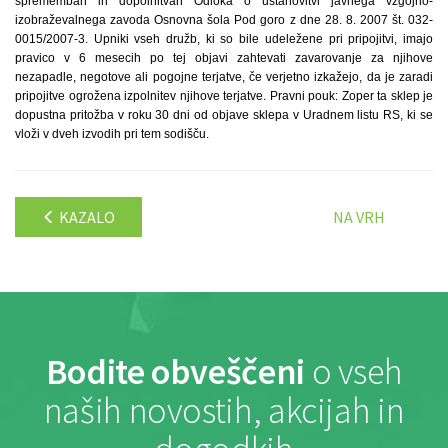
spremembah in dopolnitvah Odloka o ustanovitvi javnega vzgojno-
izobraževalnega zavoda Osnovna šola Pod goro z dne 28. 8. 2007 št. 032-
0015/2007-3. Upniki vseh družb, ki so bile udeležene pri pripojitvi, imajo
pravico v 6 mesecih po tej objavi zahtevati zavarovanje za njihove
nezapadle, negotove ali pogojne terjatve, če verjetno izkažejo, da je zaradi
pripojitve ogrožena izpolnitev njihove terjatve. Pravni pouk: Zoper ta sklep je
dopustna pritožba v roku 30 dni od objave sklepa v Uradnem listu RS, ki se
vloži v dveh izvodih pri tem sodišču.
KAZALO
NA VRH
Bodite obveščeni
o vseh
naših novostih, akcijah in