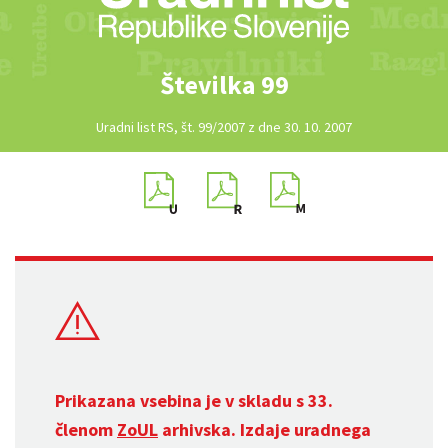
Številka 99
Uradni list RS, št. 99/2007 z dne 30. 10. 2007
Prikazana vsebina je v skladu s 33.
členom
ZoUL
arhivska. Izdaje uradnega