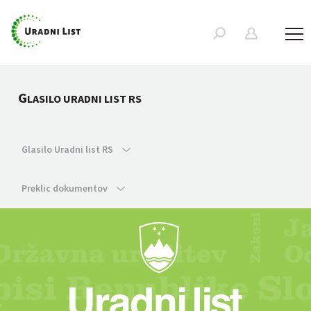
G
LASILO URADNI LIST RS
Glasilo Uradni list RS
Preklic dokumentov