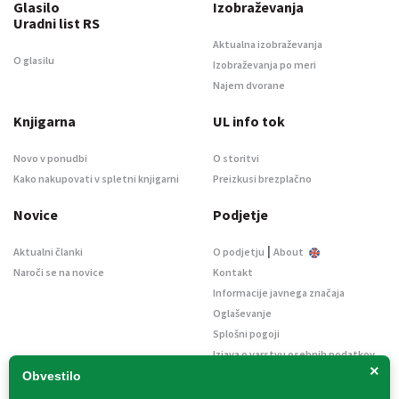
Glasilo
Izobraževanja
Uradni list RS
Aktualna izobraževanja
O glasilu
Izobraževanja po meri
Najem dvorane
Knjigarna
UL info tok
Novo v ponudbi
O storitvi
Kako nakupovati v spletni knjigarni
Preizkusi brezplačno
Novice
Podjetje
|
Aktualni članki
O podjetju
About
Naroči se na novice
Kontakt
Informacije javnega značaja
Oglaševanje
Splošni pogoji
Izjava o varstvu osebnih podatkov
×
E-dražbe
Obvestilo