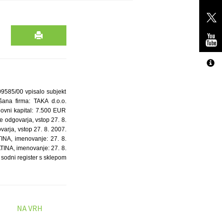
9585/00 vpisalo subjekt
jšana firma: TAKA d.o.o.
ovni kapital: 7.500 EUR
odgovarja, vstop 27. 8.
rja, vstop 27. 8. 2007.
NA, imenovanje: 27. 8.
INA, imenovanje: 27. 8.
sodni register s sklepom
NA VRH