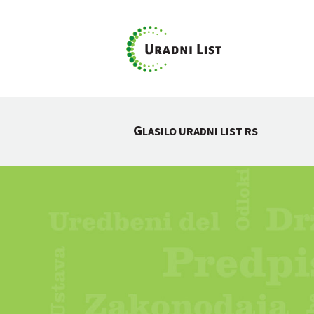
G
LASILO URADNI LIST RS