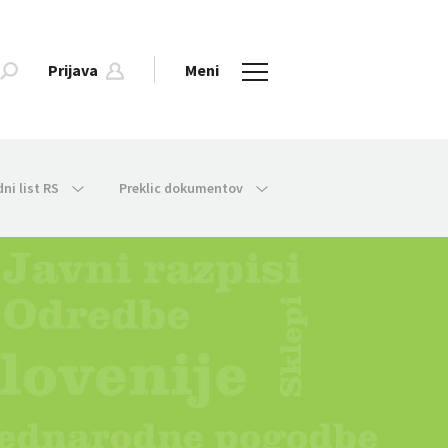
Prijava
Meni
dni list RS
Preklic dokumentov