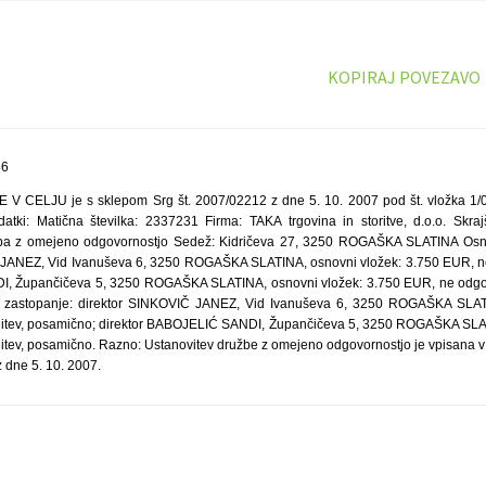
KOPIRAJ POVEZAVO
36
CELJU je s sklepom Srg št. 2007/02212 z dne 5. 10. 2007 pod št. vložka 1/0
atki: Matična številka: 2337231 Firma: TAKA trgovina in storitve, d.o.o. Skra
žba z omejeno odgovornostjo Sedež: Kidričeva 27, 3250 ROGAŠKA SLATINA Osn
Č JANEZ, Vid Ivanuševa 6, 3250 ROGAŠKA SLATINA, osnovni vložek: 3.750 EUR, ne 
 Župančičeva 5, 3250 ROGAŠKA SLATINA, osnovni vložek: 3.750 EUR, ne odgova
 zastopanje: direktor SINKOVIČ JANEZ, Vid Ivanuševa 6, 3250 ROGAŠKA SLATI
jitev, posamično; direktor BABOJELIĆ SANDI, Župančičeva 5, 3250 ROGAŠKA SLAT
itev, posamično. Razno: Ustanovitev družbe z omejeno odgovornostjo je vpisana v 
 dne 5. 10. 2007.