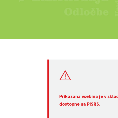
Prikazana vsebina je v skla
dostopne na
PISRS
.