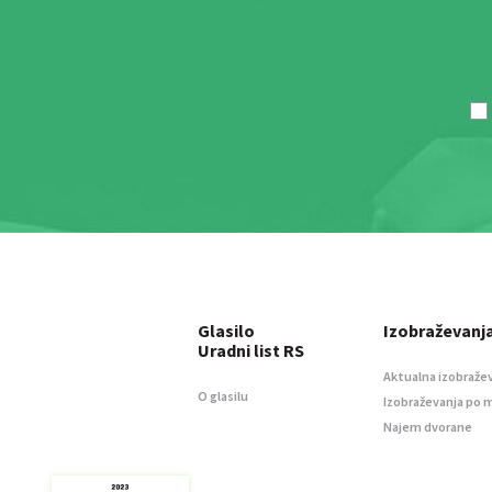
Glasilo
Izobraževanj
Uradni list RS
Aktualna izobraže
O glasilu
Izobraževanja po 
Najem dvorane