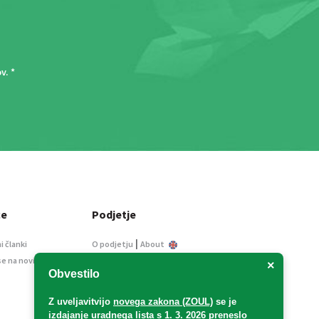
ov
. *
ce
Podjetje
|
i članki
O podjetju
About
se na novice
Kontakt
×
Obvestilo
Informacije javnega
značaja
Z uveljavitvijo
novega zakona (ZOUL)
se je
Oglaševanje
izdajanje uradnega lista s 1. 3. 2026 preneslo