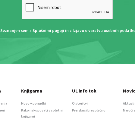
Seznanjen sem s
Splošnimi pogoji
in z
Izjavo o varstvu osebnih podatk
a
Knjigarna
UL info tok
Novi
vanja
Novo v ponudbi
O storitvi
Aktualn
meri
Kako nakupovati v spletni
Preizkusi brezplačno
Naroči 
knjigarni