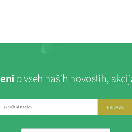
eni
o vseh naših novostih, akci
PRIJAVA