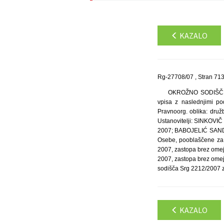
KAZALO
Rg-27708/07 , Stran 71
OKROŽNO SODIŠČE V 
vpisa z naslednjimi pod
Pravnoorg. oblika: dru
Ustanovitelji: SINKOVI
2007; BABOJELIĆ SANDI,
Osebe, pooblaščene za
2007, zastopa brez ome
2007, zastopa brez omej
sodišča Srg 2212/2007 z
KAZALO