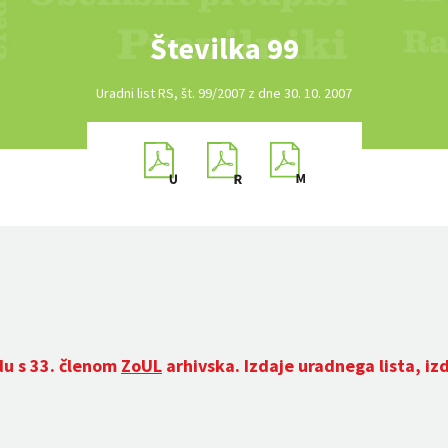
Številka 99
Uradni list RS, št. 99/2007 z dne 30. 10. 2007
du s 33. členom
ZoUL
arhivska. Izdaje uradnega lista, iz