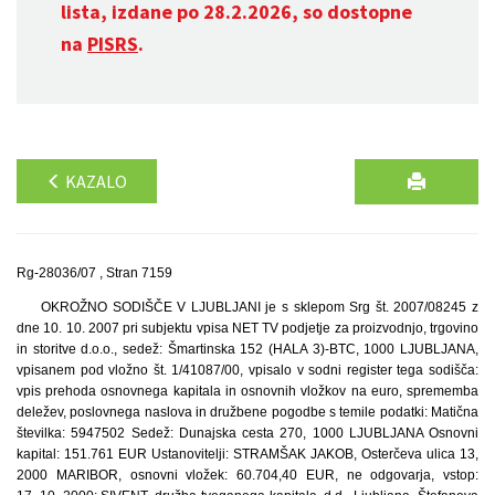
lista, izdane po 28.2.2026, so dostopne
na
PISRS
.
KAZALO
Rg-28036/07 , Stran 7159
OKROŽNO SODIŠČE V LJUBLJANI je s sklepom Srg št. 2007/08245 z
dne 10. 10. 2007 pri subjektu vpisa NET TV podjetje za proizvodnjo, trgovino
in storitve d.o.o., sedež: Šmartinska 152 (HALA 3)-BTC, 1000 LJUBLJANA,
vpisanem pod vložno št. 1/41087/00, vpisalo v sodni register tega sodišča:
vpis prehoda osnovnega kapitala in osnovnih vložkov na euro, sprememba
deležev, poslovnega naslova in družbene pogodbe s temile podatki: Matična
številka: 5947502 Sedež: Dunajska cesta 270, 1000 LJUBLJANA Osnovni
kapital: 151.761 EUR Ustanovitelji: STRAMŠAK JAKOB, Osterčeva ulica 13,
2000 MARIBOR, osnovni vložek: 60.704,40 EUR, ne odgovarja, vstop: