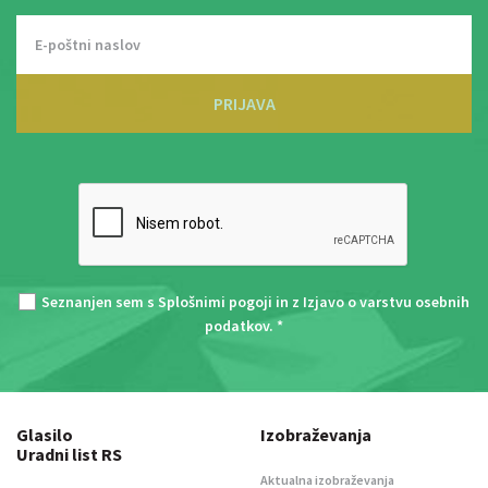
PRIJAVA
Seznanjen sem s
Splošnimi pogoji
in z
Izjavo o varstvu osebnih
podatkov
. *
Glasilo
Izobraževanja
Uradni list RS
Aktualna izobraževanja