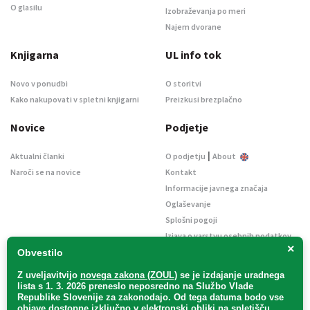
O glasilu
Izobraževanja po meri
Najem dvorane
Knjigarna
UL info tok
Novo v ponudbi
O storitvi
Kako nakupovati v spletni knjigarni
Preizkusi brezplačno
Novice
Podjetje
|
Aktualni članki
O podjetju
About
Naroči se na novice
Kontakt
Informacije javnega značaja
Oglaševanje
Splošni pogoji
Izjava o varstvu osebnih podatkov
×
E-dražbe
Obvestilo
Z uveljavitvijo
novega zakona (ZOUL)
se je
izdajanje uradnega
lista s 1. 3. 2026 preneslo
neposredno
na Službo Vlade
Republike Slovenije za zakonodajo
. Od tega datuma bodo vse
objave dostopne izključno v elektronski obliki na spletišču