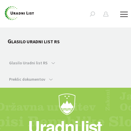
G
LASILO URADNI LIST RS
Glasilo Uradni list RS
Preklic dokumentov