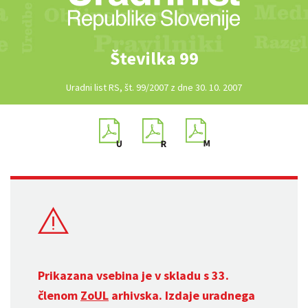
Številka 99
Uradni list RS, št. 99/2007 z dne 30. 10. 2007
Prikazana vsebina je v skladu s 33.
členom
ZoUL
arhivska. Izdaje uradnega