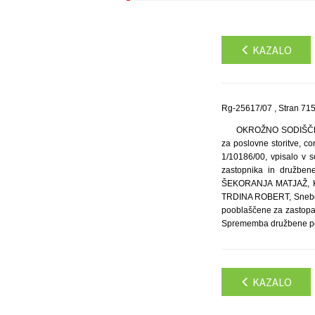
KAZALO
Rg-25617/07 , Stran 71
OKROŽNO SODIŠČE V 
za poslovne storitve, c
1/10186/00, vpisalo v 
zastopnika in družbene
ŠEKORANJA MATJAŽ, Kuz
TRDINA ROBERT, Snebers
pooblaščene za zastopa
Sprememba družbene pog
KAZALO