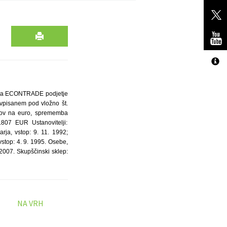
pisa ECONTRADE podjetje
 vpisanem pod vložno št.
žkov na euro, sprememba
.807 EUR Ustanovitelji:
a, vstop: 9. 11. 1992;
top: 4. 9. 1995. Osebe,
007. Skupščinski sklep:
NA VRH