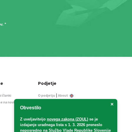
ov
. *
ce
Podjetje
|
i članki
O podjetju
About
se na novice
Kontakt
×
Obvestilo
Informacije javnega
značaja
Z uveljavitvijo
novega zakona (ZOUL)
se je
Oglaševanje
izdajanje uradnega lista s 1. 3. 2026 preneslo
Splošni pogoji
neposredno
na Službo Vlade Republike Slovenije