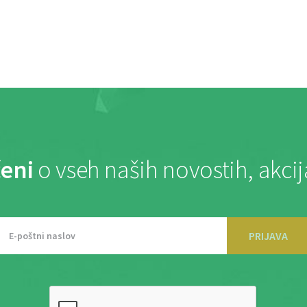
eni
o vseh naših novostih, akci
PRIJAVA