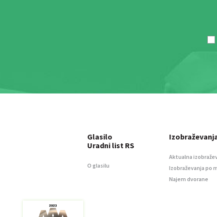
Glasilo
Izobraževanj
Uradni list RS
Aktualna izobraže
O glasilu
Izobraževanja po 
Najem dvorane