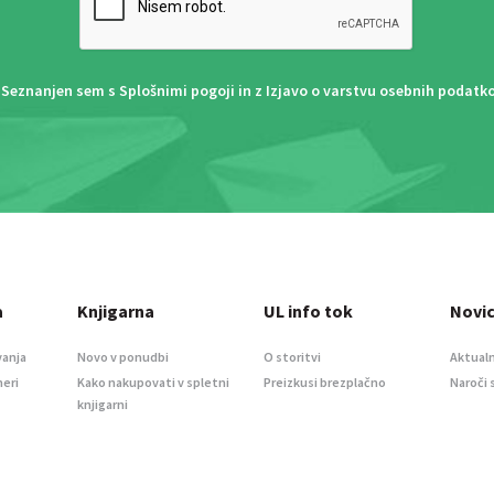
Seznanjen sem s
Splošnimi pogoji
in z
Izjavo o varstvu osebnih podatk
a
Knjigarna
UL info tok
Novi
vanja
Novo v ponudbi
O storitvi
Aktualn
meri
Kako nakupovati v spletni
Preizkusi brezplačno
Naroči 
knjigarni