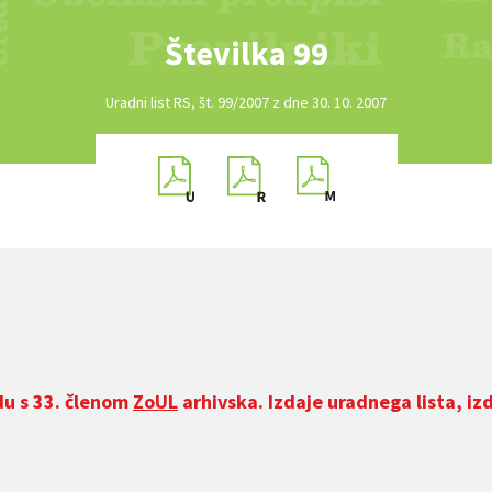
Številka 99
Uradni list RS, št. 99/2007 z dne 30. 10. 2007
du s 33. členom
ZoUL
arhivska. Izdaje uradnega lista, iz