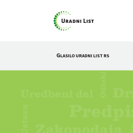
G
LASILO URADNI LIST RS