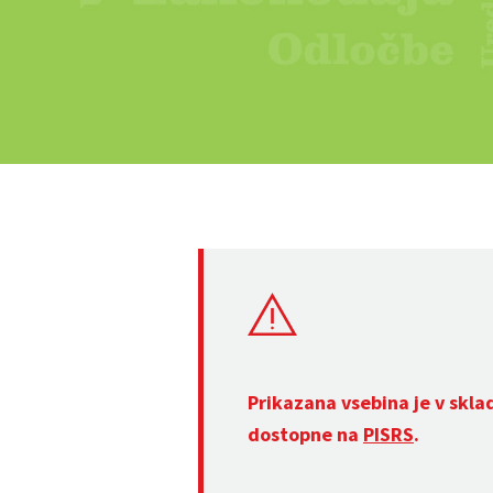
Prikazana vsebina je v skla
dostopne na
PISRS
.