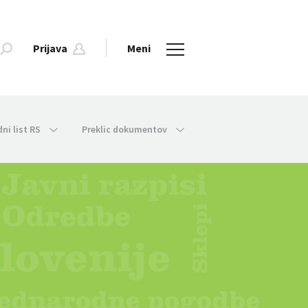
Prijava
Meni
dni list RS
Preklic dokumentov