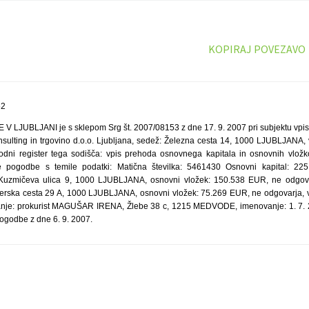
KOPIRAJ POVEZAVO
52
LJUBLJANI je s sklepom Srg št. 2007/08153 z dne 17. 9. 2007 pri subjektu v
onsulting in trgovino d.o.o. Ljubljana, sedež: Železna cesta 14, 1000 LJUBLJANA,
sodni register tega sodišča: vpis prehoda osnovnega kapitala in osnovnih vlo
 pogodbe s temile podatki: Matična številka: 5461430 Osnovni kapital: 225
mičeva ulica 9, 1000 LJUBLJANA, osnovni vložek: 150.538 EUR, ne odgovarj
ka cesta 29 A, 1000 LJUBLJANA, osnovni vložek: 75.269 EUR, ne odgovarja, vs
nje: prokurist MAGUŠAR IRENA, Žlebe 38 c, 1215 MEDVODE, imenovanje: 1. 7. 2
odbe z dne 6. 9. 2007.