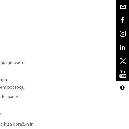
iji, njihovem
njih
vnem področju
ih, javnih
v
cih za obračun in