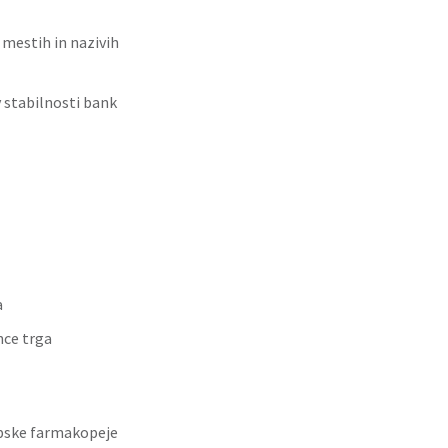
 mestih in nazivih
 stabilnosti bank
a
nce trga
opske farmakopeje