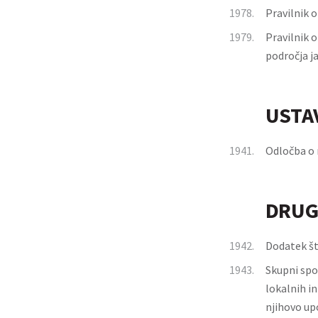
1978.
Pravilnik 
1979.
Pravilnik 
področja j
USTA
1941.
Odločba o 
DRUG
1942.
Dodatek št.
1943.
Skupni spo
lokalnih i
njihovo u