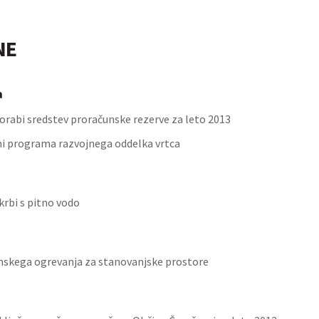
NE
a
orabi sredstev proračunske rezerve za leto 2013
ni programa razvojnega oddelka vrtca
krbi s pitno vodo
inskega ogrevanja za stanovanjske prostore