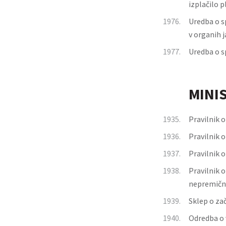
izplačilo p
1976.
Uredba o s
v organih 
1977.
Uredba o s
MINI
1935.
Pravilnik o
1936.
Pravilnik 
1937.
Pravilnik 
1938.
Pravilnik 
nepremični
1939.
Sklep o za
1940.
Odredba o 