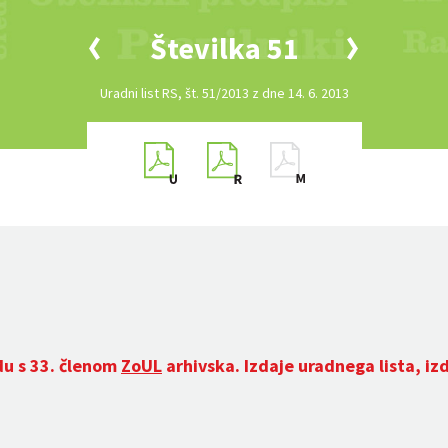
Številka 51
Uradni list RS, št. 51/2013 z dne 14. 6. 2013
du s 33. členom
ZoUL
arhivska. Izdaje uradnega lista, iz