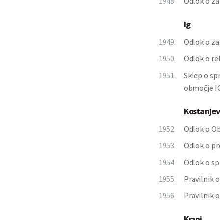
1948.
Odlok o za
Ig
1949.
Odlok o za
1950.
Odlok o re
1951.
Sklep o sp
območje I
Kostanjev
1952.
Odlok o Ob
1953.
Odlok o pr
1954.
Odlok o sp
1955.
Pravilnik 
1956.
Pravilnik 
Kranj