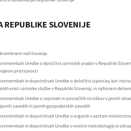
A REPUBLIKE SLOVENIJE
obrambnem načrtovanju
premembah Uredbe o določitvi carinskih uradov v Republiki Sloven
rajevni pristojnosti
premembah in dopolnitvah Uredbe o določitvi izpostav, kot notra
jskih enot carinske službe v Republiki Sloveniji, in njihovem delo
premembah Uredbe o sejninah in povračilih stroškov v javnih sklad
 javnih zavodih in javnih gospodarskih zavodih
premembah in dopolnitvah Uredbe o organih v sestavi ministrste
premembah in dopolnitvah Uredbe o enotni metodologiji in obraz