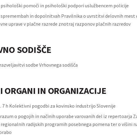
o psihološki pomoči in psihološki podpori uslužbencem policije
o spremembah in dopolnitvah Pravilnika o uvrstitvi delovnih mest d
avne uprave v plačne razrede znotraj razponov plačnih razredov
VNO SODIŠČE
razveljavitvi sodbe Vrhovnega sodišča
I ORGANI IN ORGANIZACIJE
 7 h Kolektivni pogodbi za kovinsko industrijo Slovenije
razum o pogojih in načinih uporabe varovanih del iz repertoarja Z
n regionalnih radijskih programih posebnega pomena ter o višini 
porabo