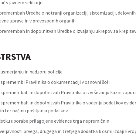
lač v javnem sektorju
premembah Uredbe o notranji organizaciji, sistemizaciji, delovnih
javne uprave in v pravosodnih organih
premembah in dopolnitvah Uredbe o izvajanju ukrepov za krepitev
STRSTVA
 usmerjanju in nadzoru policije
o spremembi Pravilnika o dokumentaciji v osnovni šoli
o spremembah in dopolnitvah Pravilnika o izvrševanju kazni zapor
o spremembah in dopolnitvah Pravilnika o vodenju podatkov evide
n ter načinu pošiljanja podatkov
četku uporabe prilagojene evidence trga nepremičnin
veljavnosti prvega, drugega in tretjega dodatka k osmi izdaji Evr