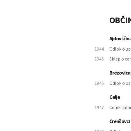
OBČI
Ajdovščin
1944.
Odlok o up
1945.
Sklep o ce
Brezovica
1946.
Odlok o os
Celje
1947.
Cenik dalj
Črenšovci