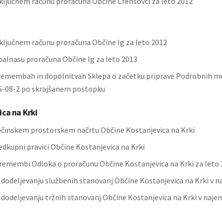
ključnem računu proračuna Občine Črenšovci za leto 2012
ključnem računu proračuna Občine Ig za leto 2012
balnasu proračuna Občine Ig za leto 2013
remembah in dopolnitvah Sklepa o začetku priprave Podrobnih mer
G-08-2 po skrajšanem postopku
ica na Krki
činskem prostorskem načrtu Občine Kostanjevica na Krki
edkupni pravici Občine Kostanjevica na Krki
remembi Odloka o proračunu Občine Kostanjevica na Krki za leto 2
o dodeljevanju službenih stanovanj Občine Kostanjevica na Krki v 
o dodeljevanju tržnih stanovanj Občine Kostanjevica na Krki v naje