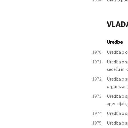
VLAD
Uredbe
1970.
Uredba o 
1971.
Uredba o s
sedežu in k
1972.
Uredba o s
organizaci
1973.
Uredba o s
agencijah,
1974.
Uredba o s
1975.
Uredba o s