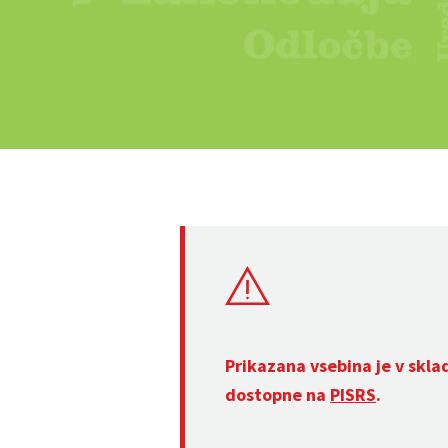
Prikazana vsebina je v skla
dostopne na
PISRS
.