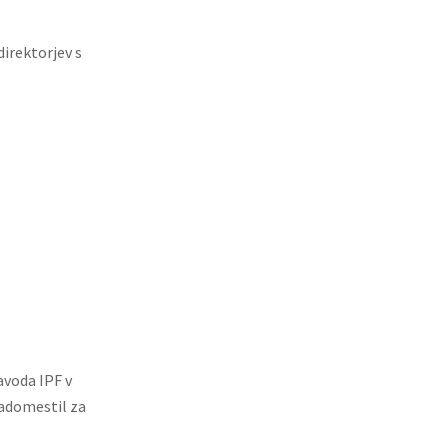
irektorjev s
avoda IPF v
nadomestil za