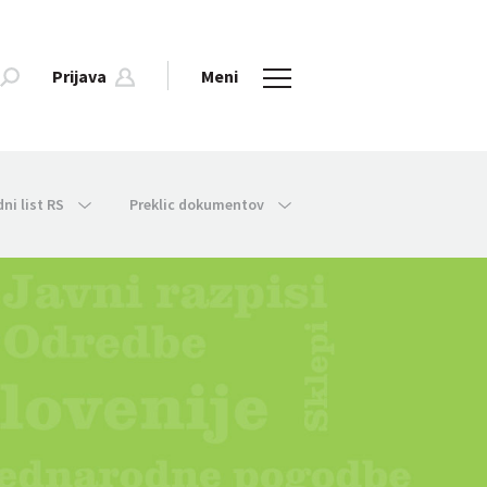
Prijava
Meni
dni list RS
Preklic dokumentov