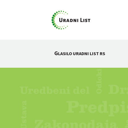
G
LASILO URADNI LIST RS