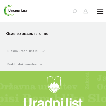
G
LASILO URADNI LIST RS
Glasilo Uradni list RS
Preklic dokumentov