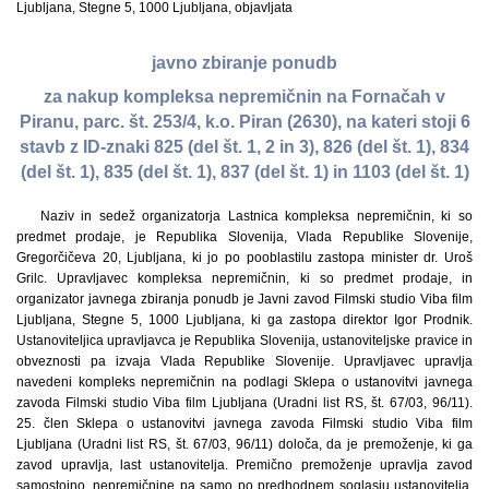
Ljubljana, Stegne 5, 1000 Ljubljana, objavljata
javno zbiranje ponudb
za nakup kompleksa nepremičnin na Fornačah v
Piranu, parc. št. 253/4, k.o. Piran (2630), na kateri stoji 6
stavb z ID-znaki 825 (del št. 1, 2 in 3), 826 (del št. 1), 834
(del št. 1), 835 (del št. 1), 837 (del št. 1) in 1103 (del št. 1)
Naziv in sedež organizatorja Lastnica kompleksa nepremičnin, ki so
predmet prodaje, je Republika Slovenija, Vlada Republike Slovenije,
Gregorčičeva 20, Ljubljana, ki jo po pooblastilu zastopa minister dr. Uroš
Grilc. Upravljavec kompleksa nepremičnin, ki so predmet prodaje, in
organizator javnega zbiranja ponudb je Javni zavod Filmski studio Viba film
Ljubljana, Stegne 5, 1000 Ljubljana, ki ga zastopa direktor Igor Prodnik.
Ustanoviteljica upravljavca je Republika Slovenija, ustanoviteljske pravice in
obveznosti pa izvaja Vlada Republike Slovenije. Upravljavec upravlja
navedeni kompleks nepremičnin na podlagi Sklepa o ustanovitvi javnega
zavoda Filmski studio Viba film Ljubljana (Uradni list RS, št. 67/03, 96/11).
25. člen Sklepa o ustanovitvi javnega zavoda Filmski studio Viba film
Ljubljana (Uradni list RS, št. 67/03, 96/11) določa, da je premoženje, ki ga
zavod upravlja, last ustanovitelja. Premično premoženje upravlja zavod
samostojno, nepremičnine pa samo po predhodnem soglasju ustanovitelja.