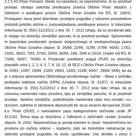
2.2.5 AS Piran Fornače. Glede na navedeno za nepremičnine, ki so predmet
prodaje, obstaja zakonita predkupna pravica Občine Piran skladno z
Odlokom o predkupni pravici Občine Piran (Uradni list RS, št. 18/03).
Prodajalec mora pred sklenitvijo prodajne pogodbe z izbranim ponudnikom
pridobiti potrdilo občine o (ne)uveljavljanju predkupne pravice. Iz lokacijske
informacije št. 3501-512/2012 z dne 30. 7. 2012 izhaja, da so prostorski akti,
ki veljajo na območju zemljiške parcele, ki je predmet prodaje: Spremembe
in dopolnitve prostorskih sestavin dolgoročnega in srednjeročnega plana
Občine Piran (Uradne objave, št. 26/98, 22/99, 31/99, 37/99, 46/00, 17/02,
24/02, 36/02, 7/03, 37/03, 26/04, 36/04, 1/06, 5/06 in 20/10, Uradni list RS, št.
73/06, 66/07, 76/08) in Prostorski ureditveni pogoji (PUP) za območja
planskih celot 1, 2, 3, 4, 5, 7, 8, 10, 12, M SE/2 v Občini Piran (Uradne objave,
št. 25/93, 14/97, 19/99, 23/00, 28/03, 14/05, 31/06, 40/07, 28/08, 5/09), ter da
je v pripravi sprememba Občinskega prostorskega načrta – Sklep o pričetku
postopka izdelave načrta (OPN) (Uradne objave, št. 31/07). Iz lokacijske
informacije št. 3501-512/2012 z dne 30. 7. 2012 prav tako izhaja, da je
osnovna namenska raba prostora, kjer je zemljiška parcela, ki je predmet
prodaje, stavbno zemljišče, podrobnejša namenska raba ima oznako »c«
(turizem, oskrbne in storitvene dejavnosti) ter da je severni del parcele 253/4,
k.o. Piran (2630), v varovalnem pasu kategorizirane občinske ceste JP
813192. Širina tega je določena z Odlokom o občinskih cestah (Uradne
objave, št. 2/04). Nepremičnina je prosta bremen in stvari. Nepremičnina bo
prodana po načelu videno – kupljeno, zato se morebitne reklamacije po
sklenitvi prodajne pogodbe ne bodo upoštevale. Vse stroške v zvezi s