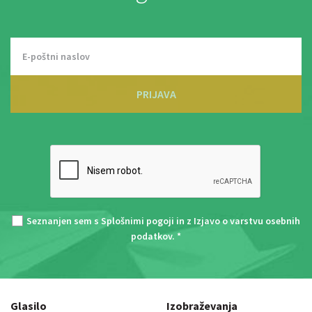
PRIJAVA
Seznanjen sem s
Splošnimi pogoji
in z
Izjavo o varstvu osebnih
podatkov
. *
Glasilo
Izobraževanja