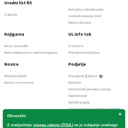
Uradni list RS
Aktualna izobraževanja
O glasilu
Izobraževanja po meri
Najem dvorane
Knjigarna
UL info tok
Novo v ponudbi
O storitvi
Kako nakupovati v spletni knjigarni
Preizkusi brezplačno
Novice
Podjetje
|
Aktualni članki
O podjetju
About
Naroči se na novice
Kontakt
Informacije javnega značaja
Oglaševanje
Splošni pogoji
Izjava o varstvu osebnih podatkov
×
E-dražbe
Obvestilo
Z uveljavitvijo
novega zakona (ZOUL)
se je
izdajanje uradnega