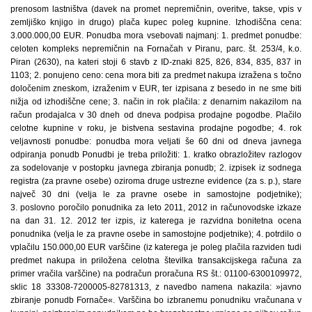
prenosom lastništva (davek na promet nepremičnin, overitve, takse, vpis v
zemljiško knjigo in drugo) plača kupec poleg kupnine. Izhodiščna cena:
3.000.000,00 EUR. Ponudba mora vsebovati najmanj: 1. predmet ponudbe:
celoten kompleks nepremičnin na Fornačah v Piranu, parc. št. 253/4, k.o.
Piran (2630), na kateri stoji 6 stavb z ID-znaki 825, 826, 834, 835, 837 in
1103; 2. ponujeno ceno: cena mora biti za predmet nakupa izražena s točno
določenim zneskom, izraženim v EUR, ter izpisana z besedo in ne sme biti
nižja od izhodiščne cene; 3. način in rok plačila: z denarnim nakazilom na
račun prodajalca v 30 dneh od dneva podpisa prodajne pogodbe. Plačilo
celotne kupnine v roku, je bistvena sestavina prodajne pogodbe; 4. rok
veljavnosti ponudbe: ponudba mora veljati še 60 dni od dneva javnega
odpiranja ponudb Ponudbi je treba priložiti: 1. kratko obrazložitev razlogov
za sodelovanje v postopku javnega zbiranja ponudb; 2. izpisek iz sodnega
registra (za pravne osebe) oziroma druge ustrezne evidence (za s. p.), stare
največ 30 dni (velja le za pravne osebe in samostojne podjetnike);
3. poslovno poročilo ponudnika za leto 2011, 2012 in računovodske izkaze
na dan 31. 12. 2012 ter izpis, iz katerega je razvidna bonitetna ocena
ponudnika (velja le za pravne osebe in samostojne podjetnike); 4. potrdilo o
vplačilu 150.000,00 EUR varščine (iz katerega je poleg plačila razviden tudi
predmet nakupa in priložena celotna številka transakcijskega računa za
primer vračila varščine) na podračun proračuna RS št.: 01100-6300109972,
sklic 18 33308-7200005-82781313, z navedbo namena nakazila: »javno
zbiranje ponudb Fornače«. Varščina bo izbranemu ponudniku vračunana v