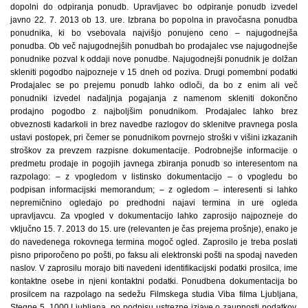
dopolni do odpiranja ponudb. Upravljavec bo odpiranje ponudb izvedel
javno 22. 7. 2013 ob 13. ure. Izbrana bo popolna in pravočasna ponudba
ponudnika, ki bo vsebovala najvišjo ponujeno ceno – najugodnejša
ponudba. Ob več najugodnejših ponudbah bo prodajalec vse najugodnejše
ponudnike pozval k oddaji nove ponudbe. Najugodnejši ponudnik je dolžan
skleniti pogodbo najpozneje v 15 dneh od poziva. Drugi pomembni podatki
Prodajalec se po prejemu ponudb lahko odloči, da bo z enim ali več
ponudniki izvedel nadaljnja pogajanja z namenom skleniti dokončno
prodajno pogodbo z najboljšim ponudnikom. Prodajalec lahko brez
obveznosti kadarkoli in brez navedbe razlogov do sklenitve pravnega posla
ustavi postopek, pri čemer se ponudnikom povrnejo stroški v višini izkazanih
stroškov za prevzem razpisne dokumentacije. Podrobnejše informacije o
predmetu prodaje in pogojih javnega zbiranja ponudb so interesentom na
razpolago: – z vpogledom v listinsko dokumentacijo – o vpogledu bo
podpisan informacijski memorandum; – z ogledom – interesenti si lahko
nepremičnino ogledajo po predhodni najavi termina in ure ogleda
upravljavcu. Za vpogled v dokumentacijo lahko zaprosijo najpozneje do
vključno 15. 7. 2013 do 15. ure (relevanten je čas prejema prošnje), enako je
do navedenega rokovnega termina mogoč ogled. Zaprosilo je treba poslati
pisno priporočeno po pošti, po faksu ali elektronski pošti na spodaj naveden
naslov. V zaprosilu morajo biti navedeni identifikacijski podatki prosilca, ime
kontaktne osebe in njeni kontaktni podatki. Ponudbena dokumentacija bo
prosilcem na razpolago na sedežu Filmskega studia Viba filma Ljubljana,
Stegne 5, 1000 Ljubljana, po podpisu ustrezne izjave o zaupnosti podatkov.