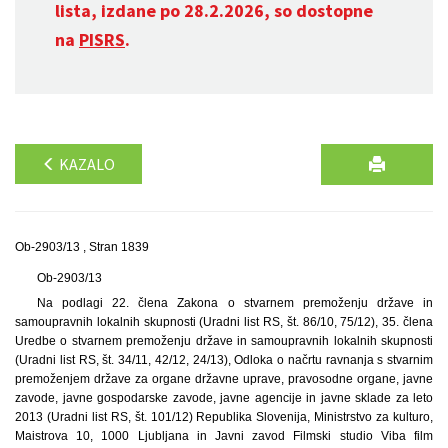
lista, izdane po 28.2.2026, so dostopne
na
PISRS
.
KAZALO
Ob-2903/13 , Stran 1839
Ob-2903/13
Na podlagi 22. člena Zakona o stvarnem premoženju države in
samoupravnih lokalnih skupnosti (Uradni list RS, št. 86/10, 75/12), 35. člena
Uredbe o stvarnem premoženju države in samoupravnih lokalnih skupnosti
(Uradni list RS, št. 34/11, 42/12, 24/13), Odloka o načrtu ravnanja s stvarnim
premoženjem države za organe državne uprave, pravosodne organe, javne
zavode, javne gospodarske zavode, javne agencije in javne sklade za leto
2013 (Uradni list RS, št. 101/12) Republika Slovenija, Ministrstvo za kulturo,
Maistrova 10, 1000 Ljubljana in Javni zavod Filmski studio Viba film