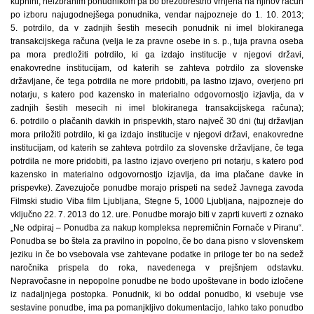
kupnini, neizbranim ponudnikom pa bo brezobrestno vrnjena na njihov račun
po izboru najugodnejšega ponudnika, vendar najpozneje do 1. 10. 2013;
5. potrdilo, da v zadnjih šestih mesecih ponudnik ni imel blokiranega
transakcijskega računa (velja le za pravne osebe in s. p., tuja pravna oseba
pa mora predložiti potrdilo, ki ga izdajo institucije v njegovi državi,
enakovredne institucijam, od katerih se zahteva potrdilo za slovenske
državljane, če tega potrdila ne more pridobiti, pa lastno izjavo, overjeno pri
notarju, s katero pod kazensko in materialno odgovornostjo izjavlja, da v
zadnjih šestih mesecih ni imel blokiranega transakcijskega računa);
6. potrdilo o plačanih davkih in prispevkih, staro največ 30 dni (tuj državljan
mora priložiti potrdilo, ki ga izdajo institucije v njegovi državi, enakovredne
institucijam, od katerih se zahteva potrdilo za slovenske državljane, če tega
potrdila ne more pridobiti, pa lastno izjavo overjeno pri notarju, s katero pod
kazensko in materialno odgovornostjo izjavlja, da ima plačane davke in
prispevke). Zavezujoče ponudbe morajo prispeti na sedež Javnega zavoda
Filmski studio Viba film Ljubljana, Stegne 5, 1000 Ljubljana, najpozneje do
vključno 22. 7. 2013 do 12. ure. Ponudbe morajo biti v zaprti kuverti z oznako
„Ne odpiraj – Ponudba za nakup kompleksa nepremičnin Fornače v Piranu“.
Ponudba se bo štela za pravilno in popolno, če bo dana pisno v slovenskem
jeziku in če bo vsebovala vse zahtevane podatke in priloge ter bo na sedež
naročnika prispela do roka, navedenega v prejšnjem odstavku.
Nepravočasne in nepopolne ponudbe ne bodo upoštevane in bodo izločene
iz nadaljnjega postopka. Ponudnik, ki bo oddal ponudbo, ki vsebuje vse
sestavine ponudbe, ima pa pomanjkljivo dokumentacijo, lahko tako ponudbo