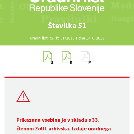
Številka 51
Uradni list RS, št. 51/2013 z dne 14. 6. 2013
Prikazana vsebina je v skladu s 33.
členom
ZoUL
arhivska. Izdaje uradnega