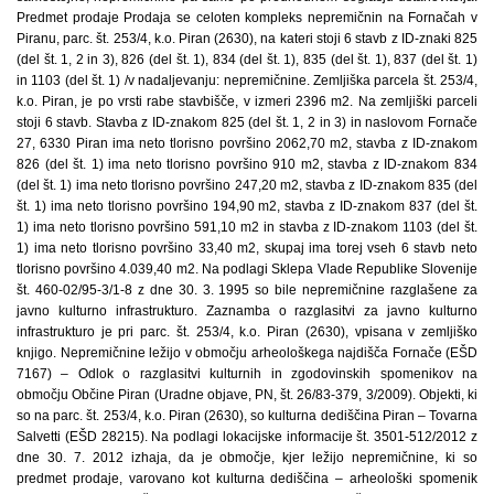
Predmet prodaje Prodaja se celoten kompleks nepremičnin na Fornačah v
Piranu, parc. št. 253/4, k.o. Piran (2630), na kateri stoji 6 stavb z ID-znaki 825
(del št. 1, 2 in 3), 826 (del št. 1), 834 (del št. 1), 835 (del št. 1), 837 (del št. 1)
in 1103 (del št. 1) /v nadaljevanju: nepremičnine. Zemljiška parcela št. 253/4,
k.o. Piran, je po vrsti rabe stavbišče, v izmeri 2396 m2. Na zemljiški parceli
stoji 6 stavb. Stavba z ID-znakom 825 (del št. 1, 2 in 3) in naslovom Fornače
27, 6330 Piran ima neto tlorisno površino 2062,70 m2, stavba z ID-znakom
826 (del št. 1) ima neto tlorisno površino 910 m2, stavba z ID-znakom 834
(del št. 1) ima neto tlorisno površino 247,20 m2, stavba z ID-znakom 835 (del
št. 1) ima neto tlorisno površino 194,90 m2, stavba z ID-znakom 837 (del št.
1) ima neto tlorisno površino 591,10 m2 in stavba z ID-znakom 1103 (del št.
1) ima neto tlorisno površino 33,40 m2, skupaj ima torej vseh 6 stavb neto
tlorisno površino 4.039,40 m2. Na podlagi Sklepa Vlade Republike Slovenije
št. 460-02/95-3/1-8 z dne 30. 3. 1995 so bile nepremičnine razglašene za
javno kulturno infrastrukturo. Zaznamba o razglasitvi za javno kulturno
infrastrukturo je pri parc. št. 253/4, k.o. Piran (2630), vpisana v zemljiško
knjigo. Nepremičnine ležijo v območju arheološkega najdišča Fornače (EŠD
7167) – Odlok o razglasitvi kulturnih in zgodovinskih spomenikov na
območju Občine Piran (Uradne objave, PN, št. 26/83-379, 3/2009). Objekti, ki
so na parc. št. 253/4, k.o. Piran (2630), so kulturna dediščina Piran – Tovarna
Salvetti (EŠD 28215). Na podlagi lokacijske informacije št. 3501-512/2012 z
dne 30. 7. 2012 izhaja, da je območje, kjer ležijo nepremičnine, ki so
predmet prodaje, varovano kot kulturna dediščina – arheološki spomenik