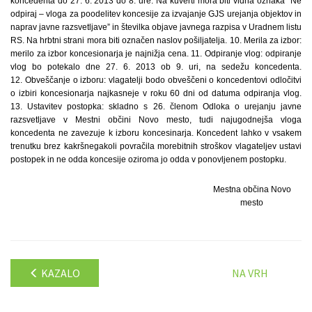
koncedenta do 27. 6. 2013 do 8. ure. Na kuverti mora biti vidna oznaka “Ne
odpiraj – vloga za poodelitev koncesije za izvajanje GJS urejanja objektov in
naprav javne razsvetljave” in številka objave javnega razpisa v Uradnem listu
RS. Na hrbtni strani mora biti označen naslov pošiljatelja. 10. Merila za izbor:
merilo za izbor koncesionarja je najnižja cena. 11. Odpiranje vlog: odpiranje
vlog bo potekalo dne 27. 6. 2013 ob 9. uri, na sedežu koncedenta.
12. Obveščanje o izboru: vlagatelji bodo obveščeni o koncedentovi odločitvi
o izbiri koncesionarja najkasneje v roku 60 dni od datuma odpiranja vlog.
13. Ustavitev postopka: skladno s 26. členom Odloka o urejanju javne
razsvetljave v Mestni občini Novo mesto, tudi najugodnejša vloga
koncedenta ne zavezuje k izboru koncesinarja. Koncedent lahko v vsakem
trenutku brez kakršnegakoli povračila morebitnih stroškov vlagateljev ustavi
postopek in ne odda koncesije oziroma jo odda v ponovljenem postopku.
Mestna občina Novo
mesto
KAZALO
NA VRH