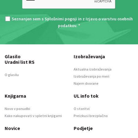
Seznanjen sem s
Splošnimi pogoji
in z
Izjavo o varstvu osebnih
podatkov
. *
Glasilo
Izobraževanja
Uradni list RS
Aktualna izobraževanja
O glasilu
Izobraževanja po meri
Najem dvorane
Knjigarna
UL info tok
Novo v ponudbi
O storitvi
Kako nakupovati v spletni knjigarni
Preizkusi brezplačno
Novice
Podjetje