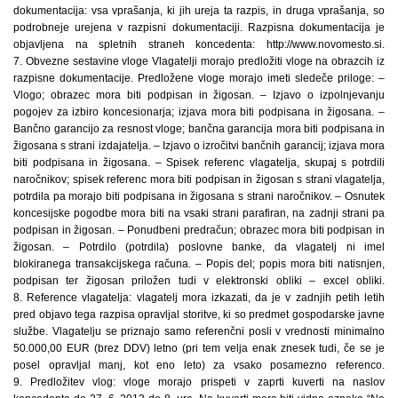
dokumentacija: vsa vprašanja, ki jih ureja ta razpis, in druga vprašanja, so
podrobneje urejena v razpisni dokumentaciji. Razpisna dokumentacija je
objavljena na spletnih straneh koncedenta: http://www.novomesto.si.
7. Obvezne sestavine vloge Vlagatelji morajo predložiti vloge na obrazcih iz
razpisne dokumentacije. Predložene vloge morajo imeti sledeče priloge: –
Vlogo; obrazec mora biti podpisan in žigosan. – Izjavo o izpolnjevanju
pogojev za izbiro koncesionarja; izjava mora biti podpisana in žigosana. –
Bančno garancijo za resnost vloge; bančna garancija mora biti podpisana in
žigosana s strani izdajatelja. – Izjavo o izročitvi bančnih garancij; izjava mora
biti podpisana in žigosana. – Spisek referenc vlagatelja, skupaj s potrdili
naročnikov; spisek referenc mora biti podpisan in žigosan s strani vlagatelja,
potrdila pa morajo biti podpisana in žigosana s strani naročnikov. – Osnutek
koncesijske pogodbe mora biti na vsaki strani parafiran, na zadnji strani pa
podpisan in žigosan. – Ponudbeni predračun; obrazec mora biti podpisan in
žigosan. – Potrdilo (potrdila) poslovne banke, da vlagatelj ni imel
blokiranega transakcijskega računa. – Popis del; popis mora biti natisnjen,
podpisan ter žigosan priložen tudi v elektronski obliki – excel obliki.
8. Reference vlagatelja: vlagatelj mora izkazati, da je v zadnjih petih letih
pred objavo tega razpisa opravljal storitve, ki so predmet gospodarske javne
službe. Vlagatelju se priznajo samo referenčni posli v vrednosti minimalno
50.000,00 EUR (brez DDV) letno (pri tem velja enak znesek tudi, če se je
posel opravljal manj, kot eno leto) za vsako posamezno referenco.
9. Predložitev vlog: vloge morajo prispeti v zaprti kuverti na naslov