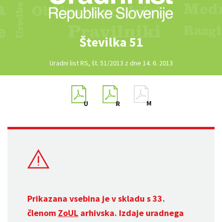
Številka 51
Uradni list RS, št. 51/2013 z dne 14. 6. 2013
Prikazana vsebina je v skladu s 33.
členom
ZoUL
arhivska. Izdaje uradnega