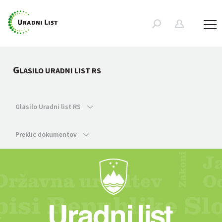
G
LASILO URADNI LIST RS
Glasilo Uradni list RS
Preklic dokumentov