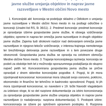
javne službe urejanja objektov in naprav javne
razsvetljave v Mestni občini Novo mesto
1. Koncesijski akt: koncesija se podeljuje skladno z Odlokom o urejanju
javne razsvetljave v Mestni občini Novo mesto in na podlagi odločitve o
koncesiji (Uradni list RS, št. 36/11). 2. Predmet koncesije: predmet koncesije
je opravljanje izbirne gospodarske javne službe, ki obsega vzdrževanje
objektov, opreme in naprav ter omrežja javne razsvetljave in drugih objektov
javne službe. Zajema tudi strokovni nadzor nad delovanjem omrežja javne
razsvetljave in njegovo tekoče vzdrževanje, v interesu trajnega nemotenega
ter brezhibnega delovanja javne razsvetljave in s tem povezane druge
obveznosti. Gospodarska javna služba se opravlja na celotnem območju
Mestne občine Novo mesto. 3. Trajanje koncesijskega razmerja: koncesija se
podeli za obdobje treh let z možnostjo sporazumnega podaljšanja do skupno
največ petih let. Koncesionirana gospodarska javna služba se prične
opravljati z dnem sklenitve koncesijske pogodbe. 4. Pogoji, ki jih mora
izpolnjevati koncesionar: koncesionar mora izkazati svojo osnovno, poklicno,
ekonomsko in finančno ter tehnično in kadrovsko sposobnost. Pogoji, ki jih
mora izpolnjevati koncesionar, so navedeni v 19. točki Navodil vlagateljem
za izdelavo vloge, ki so del razpisne dokumentacije za izbiro koncesionarja
za opravljanje gospodarske javne službe urejanja objektov in naprav javne
razsvetljave (v nadaljevanju: razpisna dokumentacija). 5. Postopek izbire:
koncesionarja se izbere po splošnem upravnem postopku. 6. Razpisna