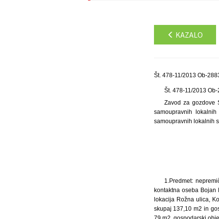
KAZALO
Št. 478-11/2013 Ob-2883
Št. 478-11/2013 Ob
Zavod za gozdove S
samoupravnih lokalnih 
samoupravnih lokalnih sku
1.Predmet: nepremi
kontaktna oseba Bojan K
lokacija Rožna ulica, Ko
skupaj 137,10 m2 in gosp
79 m2, gospodarski obje