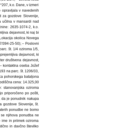
 *207, k.o. Dane, v izmeri
e opravljala v navedenih
d za gozdove Slovenije,
a učilna v mansardi nad
čnine: 2635-1074-2, k.o.
jiva dejavnost, ki naj bi
 Lokacija okolica Novega
7/394-25-50); – Poslovni
arc. št. 1/4 oziroma 1/5,
prejemljiva dejavnost, ki
ter društvena dejavnost,
– kontaktna oseba Jožef
193 na parc. št. 1206/33,
lica pohorskega bataljona
izhodiščna cena: 14.325,00
e: stanovanjska oziroma
o priporočeno po pošti,
o, da je ponudnik nakupa
 gozdove Slovenije, št.
 katerih ponudbe ne bomo
a se njihova ponudba ne
– ime in priimek oziroma
tično in davčno številko