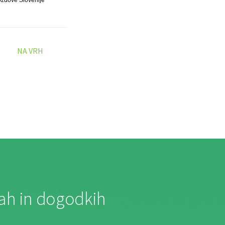
NA VRH
jah in dogodkih