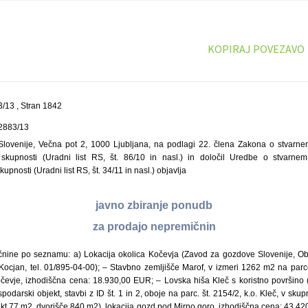
KOPIRAJ POVEZAVO
/13 , Stran 1842
-2883/13
lovenije, Večna pot 2, 1000 Ljubljana, na podlagi 22. člena Zakona o stvarn
skupnosti (Uradni list RS, št. 86/10 in nasl.) in določil Uredbe o stvarn
pnosti (Uradni list RS, št. 34/11 in nasl.) objavlja
javno zbiranje ponudb
za prodajo nepremičnin
čnine po seznamu: a) Lokacija okolica Kočevja (Zavod za gozdove Slovenije, 
ocjan, tel. 01/895-04-00); – Stavbno zemljišče Marof, v izmeri 1262 m2 na parce
čevje, izhodiščna cena: 18.930,00 EUR; – Lovska hiša Kleč s koristno površino (k
odarski objekt, stavbi z ID št. 1 in 2, oboje na parc. št. 2154/2, k.o. Kleč, v sku
kt 77 m2, dvorišče 840 m2), lokacija gozd pod Mirno goro, izhodiščna cena: 43.4