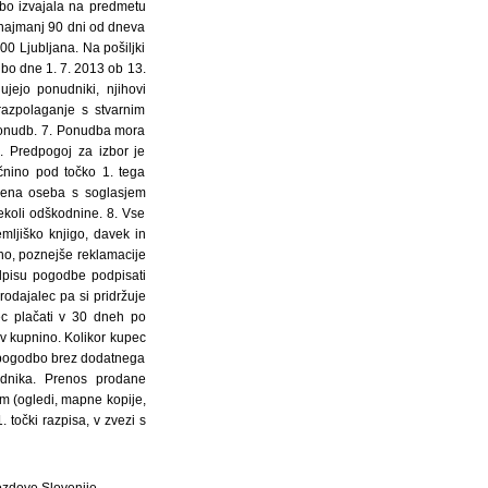
bo izvajala na predmetu
 najmanj 90 dni od dneva
0 Ljubljana. Na pošiljki
 bo dne 1. 7. 2013 ob 13.
jejo ponudniki, njihovi
razpolaganje s stvarnim
ponudb. 7. Ponudba mora
. Predpogoj za izbor je
čnino pod točko 1. tega
ščena oseba s soglasjem
ekoli odškodnine. 8. Vse
mljiško knjigo, davek in
no, poznejše reklamacije
dpisu pogodbe podpisati
odajalec pa si pridržuje
c plačati v 30 dneh po
 v kupnino. Kolikor kupec
e pogodbo brez dodatnega
udnika. Prenos prodane
em (ogledi, mapne kopije,
 točki razpisa, v zvezi s
ozdove Slovenije