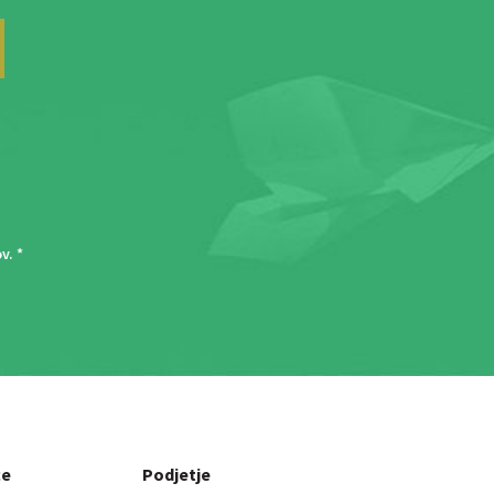
ov
. *
ce
Podjetje