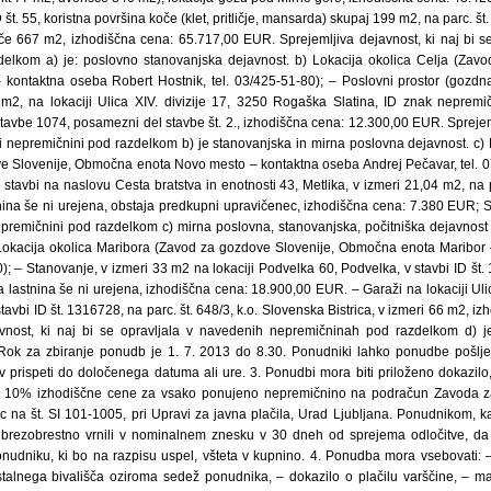
 št. 55, koristna površina koče (klet, pritličje, mansarda) skupaj 199 m2, na parc. št.
če 667 m2, izhodiščna cena: 65.717,00 EUR. Sprejemljiva dejavnost, ki naj bi s
elkom a) je: poslovno stanovanjska dejavnost. b) Lokacija okolica Celja (Zavo
kontaktna oseba Robert Hostnik, tel. 03/425-51-80); – Poslovni prostor (gozdn
m2, na lokaciji Ulica XIV. divizije 17, 3250 Rogaška Slatina, ID znak nepremi
stavbe 1074, posamezni del stavbe št. 2., izhodiščna cena: 12.300,00 EUR. Sprejeml
i nepremičnini pod razdelkom b) je stanovanjska in mirna poslovna dejavnost. c)
 Slovenije, Območna enota Novo mesto – kontaktna oseba Andrej Pečavar, tel. 0
v stavbi na naslovu Cesta bratstva in enotnosti 43, Metlika, v izmeri 21,04 m2, na p
tnina še ni urejena, obstaja predkupni upravičenec, izhodiščna cena: 7.380 EUR; S
nepremičnini pod razdelkom c) mirna poslovna, stanovanjska, počitniška dejavnost 
Lokacija okolica Maribora (Zavod za gozdove Slovenije, Območna enota Maribor 
0); – Stanovanje, v izmeri 33 m2 na lokaciji Podvelka 60, Podvelka, v stavbi ID št. 
na lastnina še ni urejena, izhodiščna cena: 18.900,00 EUR. – Garaži na lokaciji U
stavbi ID št. 1316728, na parc. št. 648/3, k.o. Slovenska Bistrica, v izmeri 66 m2, 
vnost, ki naj bi se opravljala v navedenih nepremičninah pod razdelkom d) j
 Rok za zbiranje ponudb je 1. 7. 2013 do 8.30. Ponudniki lahko ponudbe pošljej
 prispeti do določenega datuma ali ure. 3. Ponudbi mora biti priloženo dokazil
ini 10% izhodiščne cene za vsako ponujeno nepremičnino na podračun Zavoda za
 na št. SI 101-1005, pri Upravi za javna plačila, Urad Ljubljana. Ponudnikom,
o brezobrestno vrnili v nominalnem znesku v 30 dneh od sprejema odločitve, d
nudniku, ki bo na razpisu uspel, všteta v kupnino. 4. Ponudba mora vsebovati: 
stalnega bivališča oziroma sedež ponudnika, – dokazilo o plačilu varščine, – ma