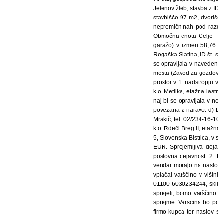
Jelenov žleb, stavba z ID
stavbišče 97 m2, dvoriš
nepremičninah pod razd
Območna enota Celje – 
garažo) v izmeri 58,76 
Rogaška Slatina, ID št. 
se opravljala v naveden
mesta (Zavod za gozdove
prostor v 1. nadstropju 
k.o. Metlika, etažna las
naj bi se opravljala v 
povezana z naravo. d) 
Mrakič, tel. 02/234-16-1
k.o. Rdeči Breg II, etaž
5, Slovenska Bistrica, v 
EUR. Sprejemljiva deja
poslovna dejavnost. 2.
vendar morajo na naslov
vplačal varščino v viš
01100-6030234244, sklic
sprejeli, bomo varščin
sprejme. Varščina bo po
firmo kupca ter naslov 