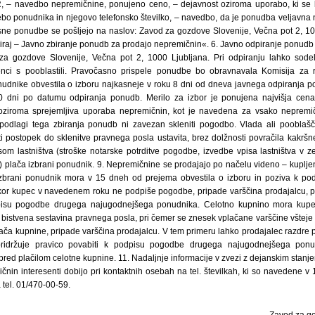
R, – navedbo nepremičnine, ponujeno ceno, – dejavnost oziroma uporabo, ki se 
ebo ponudnika in njegovo telefonsko številko, – navedbo, da je ponudba veljavna
sne ponudbe se pošljejo na naslov: Zavod za gozdove Slovenije, Večna pot 2, 100
piraj – Javno zbiranje ponudb za prodajo nepremičnin«. 6. Javno odpiranje ponudb
za gozdove Slovenije, Večna pot 2, 1000 Ljubljana. Pri odpiranju lahko sodelu
enci s pooblastili. Pravočasno prispele ponudbe bo obravnavala Komisija za 
udnike obvestila o izboru najkasneje v roku 8 dni od dneva javnega odpiranja 
90 dni po datumu odpiranja ponudb. Merilo za izbor je ponujena najvišja cena
 oziroma sprejemljiva uporaba nepremičnin, kot je navedena za vsako nepremi
 podlagi tega zbiranja ponudb ni zavezan skleniti pogodbo. Vlada ali poobla
ti postopek do sklenitve pravnega posla ustavita, brez dolžnosti povračila kakršn
som lastništva (stroške notarske potrditve pogodbe, izvedbe vpisa lastništva v ze
) plača izbrani ponudnik. 9. Nepremičnine se prodajajo po načelu videno – kuplje
Izbrani ponudnik mora v 15 dneh od prejema obvestila o izboru in poziva k po
or kupec v navedenem roku ne podpiše pogodbe, pripade varščina prodajalcu, pr
dpisu pogodbe drugega najugodnejšega ponudnika. Celotno kupnino mora kupe
e bistvena sestavina pravnega posla, pri čemer se znesek vplačane varščine všteje
ča kupnine, pripade varščina prodajalcu. V tem primeru lahko prodajalec razdr
pridržuje pravico povabiti k podpisu pogodbe drugega najugodnejšega pon
ed plačilom celotne kupnine. 11. Nadaljnje informacije v zvezi z dejanskim stanj
čnin interesenti dobijo pri kontaktnih osebah na tel. številkah, ki so navedene v 1.
 tel. 01/470-00-59.
Zavod za g