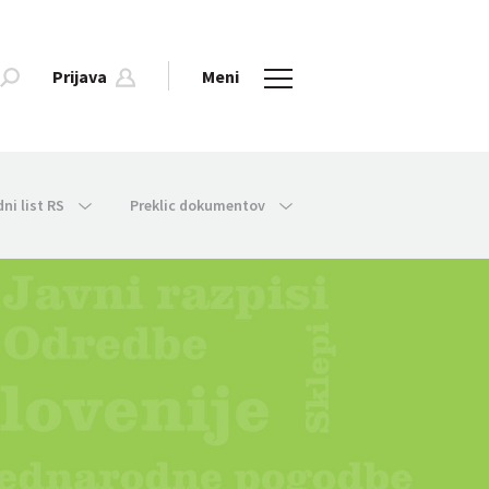
Prijava
Meni
dni list RS
Preklic dokumentov