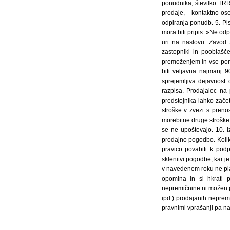
ponudnika, številko TR
prodaje, – kontaktno os
odpiranja ponudb. 5. Pi
mora biti pripis: »Ne od
uri na naslovu: Zavod 
zastopniki in pooblašč
premoženjem in vse pon
biti veljavna najmanj 
sprejemljiva dejavnost
razpisa. Prodajalec na
predstojnika lahko zače
stroške v zvezi s preno
morebitne druge stroške
se ne upoštevajo. 10. 
prodajno pogodbo. Kolik
pravico povabiti k po
sklenitvi pogodbe, kar j
v navedenem roku ne pla
opomina in si hkrati 
nepremičnine ni možen pr
ipd.) prodajanih nepremi
pravnimi vprašanji pa na