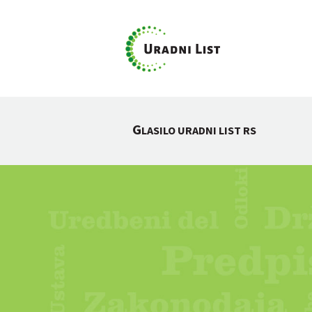
G
LASILO URADNI LIST RS