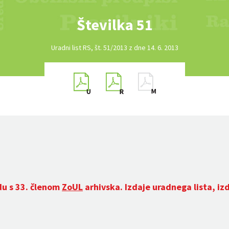
Številka 51
Uradni list RS, št. 51/2013 z dne 14. 6. 2013
du s 33. členom
ZoUL
arhivska. Izdaje uradnega lista, iz