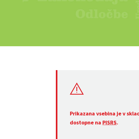
Prikazana vsebina je v skla
dostopne na
PISRS
.