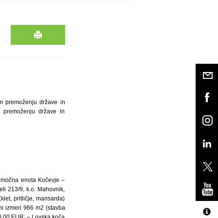
em premoženju države in
em premoženju države in
Območna enota Kočevje –
li 213/9, k.o. Mahovnik,
let, pritličje, mansarda)
pni izmeri 966 m2 (stavba
20,00 EUR; – Lovska koča