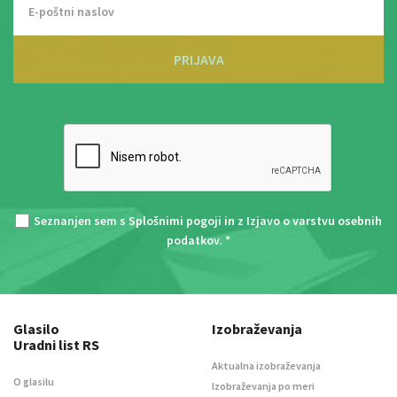
PRIJAVA
Seznanjen sem s
Splošnimi pogoji
in z
Izjavo o varstvu osebnih
podatkov
. *
Glasilo
Izobraževanja
Uradni list RS
Aktualna izobraževanja
O glasilu
Izobraževanja po meri