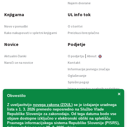
Najem dvorane
Knjigarna
UL info tok
Novo v ponudbi
O storitvi
Kako nakupovati v spletni knjigarni
Preizkusi brezplačno
Novice
Podjetje
|
Aktualni članki
O podjetju
About
Naroči se na novice
Kontakt
Informacije javnega značaja
Oglaševanje
Splošni pogoji
Izjava o varstvu osebnih podatkov
×
E-dražbe
Obvestilo
Z uveljavitvijo
novega zakona (ZOUL)
se je
izdajanje uradnega
lista s 1. 3. 2026 preneslo
neposredno
na Službo Vlade
Republike Slovenije za zakonodajo
. Od tega datuma bodo vse
objave dostopne izključno v elektronski obliki na spletišču
Pravnega informacijskega sistema Republike Slovenije (PISRS),
Uradni list d. o. o. – v likvidaciji / Vse pravice pridržane.