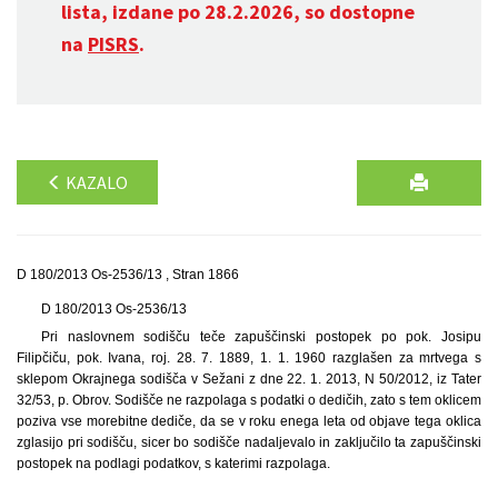
lista, izdane po 28.2.2026, so dostopne
na
PISRS
.
KAZALO
D 180/2013 Os-2536/13 , Stran 1866
D 180/2013 Os-2536/13
Pri naslovnem sodišču teče zapuščinski postopek po pok. Josipu
Filipčiču, pok. Ivana, roj. 28. 7. 1889, 1. 1. 1960 razglašen za mrtvega s
sklepom Okrajnega sodišča v Sežani z dne 22. 1. 2013, N 50/2012, iz Tater
32/53, p. Obrov. Sodišče ne razpolaga s podatki o dedičih, zato s tem oklicem
poziva vse morebitne dediče, da se v roku enega leta od objave tega oklica
zglasijo pri sodišču, sicer bo sodišče nadaljevalo in zaključilo ta zapuščinski
postopek na podlagi podatkov, s katerimi razpolaga.