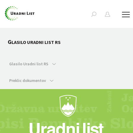
G
LASILO URADNI LIST RS
Glasilo Uradni list RS
Preklic dokumentov