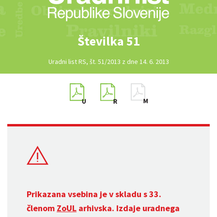
Številka 51
Uradni list RS, št. 51/2013 z dne 14. 6. 2013
Prikazana vsebina je v skladu s 33.
členom
ZoUL
arhivska. Izdaje uradnega