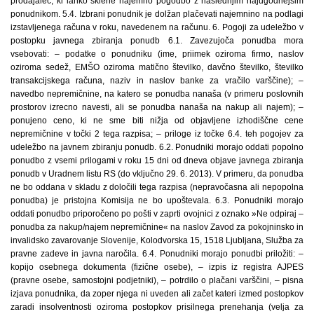
prodajalec, ki lahko sklene najemno pogodbo z naslednjim najugodnejšim
ponudnikom. 5.4. Izbrani ponudnik je dolžan plačevati najemnino na podlagi
izstavljenega računa v roku, navedenem na računu. 6. Pogoji za udeležbo v
postopku javnega zbiranja ponudb 6.1. Zavezujoča ponudba mora
vsebovati: – podatke o ponudniku (ime, priimek oziroma firmo, naslov
oziroma sedež, EMŠO oziroma matično številko, davčno številko, številko
transakcijskega računa, naziv in naslov banke za vračilo varščine); –
navedbo nepremičnine, na katero se ponudba nanaša (v primeru poslovnih
prostorov izrecno navesti, ali se ponudba nanaša na nakup ali najem); –
ponujeno ceno, ki ne sme biti nižja od objavljene izhodiščne cene
nepremičnine v točki 2 tega razpisa; – priloge iz točke 6.4. teh pogojev za
udeležbo na javnem zbiranju ponudb. 6.2. Ponudniki morajo oddati popolno
ponudbo z vsemi prilogami v roku 15 dni od dneva objave javnega zbiranja
ponudb v Uradnem listu RS (do vključno 29. 6. 2013). V primeru, da ponudba
ne bo oddana v skladu z določili tega razpisa (nepravočasna ali nepopolna
ponudba) je pristojna Komisija ne bo upoštevala. 6.3. Ponudniki morajo
oddati ponudbo priporočeno po pošti v zaprti ovojnici z oznako »Ne odpiraj –
ponudba za nakup/najem nepremičnine« na naslov Zavod za pokojninsko in
invalidsko zavarovanje Slovenije, Kolodvorska 15, 1518 Ljubljana, Služba za
pravne zadeve in javna naročila. 6.4. Ponudniki morajo ponudbi priložiti: –
kopijo osebnega dokumenta (fizične osebe), – izpis iz registra AJPES
(pravne osebe, samostojni podjetniki), – potrdilo o plačani varščini, – pisna
izjava ponudnika, da zoper njega ni uveden ali začet kateri izmed postopkov
zaradi insolventnosti oziroma postopkov prisilnega prenehanja (velja za