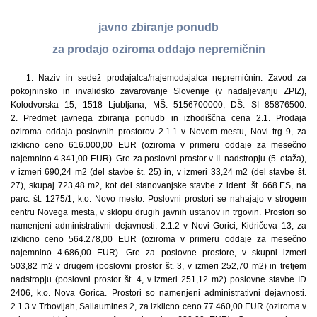
javno zbiranje ponudb
za prodajo oziroma oddajo nepremičnin
1. Naziv in sedež prodajalca/najemodajalca nepremičnin: Zavod za
pokojninsko in invalidsko zavarovanje Slovenije (v nadaljevanju ZPIZ),
Kolodvorska 15, 1518 Ljubljana; MŠ: 5156700000; DŠ: SI 85876500.
2. Predmet javnega zbiranja ponudb in izhodiščna cena 2.1. Prodaja
oziroma oddaja poslovnih prostorov 2.1.1 v Novem mestu, Novi trg 9, za
izklicno ceno 616.000,00 EUR (oziroma v primeru oddaje za mesečno
najemnino 4.341,00 EUR). Gre za poslovni prostor v II. nadstropju (5. etaža),
v izmeri 690,24 m2 (del stavbe št. 25) in, v izmeri 33,24 m2 (del stavbe št.
27), skupaj 723,48 m2, kot del stanovanjske stavbe z ident. št. 668.ES, na
parc. št. 1275/1, k.o. Novo mesto. Poslovni prostori se nahajajo v strogem
centru Novega mesta, v sklopu drugih javnih ustanov in trgovin. Prostori so
namenjeni administrativni dejavnosti. 2.1.2 v Novi Gorici, Kidričeva 13, za
izklicno ceno 564.278,00 EUR (oziroma v primeru oddaje za mesečno
najemnino 4.686,00 EUR). Gre za poslovne prostore, v skupni izmeri
503,82 m2 v drugem (poslovni prostor št. 3, v izmeri 252,70 m2) in tretjem
nadstropju (poslovni prostor št. 4, v izmeri 251,12 m2) poslovne stavbe ID
2406, k.o. Nova Gorica. Prostori so namenjeni administrativni dejavnosti.
2.1.3 v Trbovljah, Sallaumines 2, za izklicno ceno 77.460,00 EUR (oziroma v