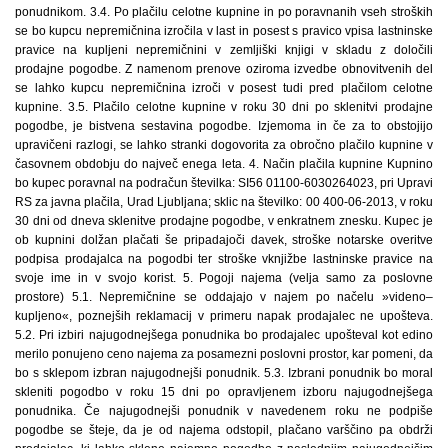
ponudnikom. 3.4. Po plačilu celotne kupnine in po poravnanih vseh stroških
se bo kupcu nepremičnina izročila v last in posest s pravico vpisa lastninske
pravice na kupljeni nepremičnini v zemljiški knjigi v skladu z določili
prodajne pogodbe. Z namenom prenove oziroma izvedbe obnovitvenih del
se lahko kupcu nepremičnina izroči v posest tudi pred plačilom celotne
kupnine. 3.5. Plačilo celotne kupnine v roku 30 dni po sklenitvi prodajne
pogodbe, je bistvena sestavina pogodbe. Izjemoma in če za to obstojijo
upravičeni razlogi, se lahko stranki dogovorita za obročno plačilo kupnine v
časovnem obdobju do največ enega leta. 4. Način plačila kupnine Kupnino
bo kupec poravnal na podračun številka: SI56 01100-6030264023, pri Upravi
RS za javna plačila, Urad Ljubljana; sklic na številko: 00 400-06-2013, v roku
30 dni od dneva sklenitve prodajne pogodbe, v enkratnem znesku. Kupec je
ob kupnini dolžan plačati še pripadajoči davek, stroške notarske overitve
podpisa prodajalca na pogodbi ter stroške vknjižbe lastninske pravice na
svoje ime in v svojo korist. 5. Pogoji najema (velja samo za poslovne
prostore) 5.1. Nepremičnine se oddajajo v najem po načelu »videno–
kupljeno«, poznejših reklamacij v primeru napak prodajalec ne upošteva.
5.2. Pri izbiri najugodnejšega ponudnika bo prodajalec upošteval kot edino
merilo ponujeno ceno najema za posamezni poslovni prostor, kar pomeni, da
bo s sklepom izbran najugodnejši ponudnik. 5.3. Izbrani ponudnik bo moral
skleniti pogodbo v roku 15 dni po opravljenem izboru najugodnejšega
ponudnika. Če najugodnejši ponudnik v navedenem roku ne podpiše
pogodbe se šteje, da je od najema odstopil, plačano varščino pa obdrži