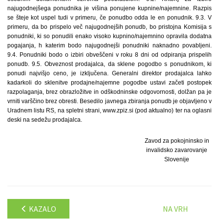
najugodnejšega ponudnika je višina ponujene kupnine/najemnine. Razpis
se šteje kot uspel tudi v primeru, če ponudbo odda le en ponudnik. 9.3. V
primeru, da bo prispelo več najugodnejših ponudb, bo pristojna Komisija s
ponudniki, ki so ponudili enako visoko kupnino/najemnino opravila dodatna
pogajanja, h katerim bodo najugodnejši ponudniki naknadno povabljeni.
9.4. Ponudniki bodo o izbiri obveščeni v roku 8 dni od odpiranja prispelih
ponudb. 9.5. Obveznost prodajalca, da sklene pogodbo s ponudnikom, ki
ponudi najvišjo ceno, je izključena. Generalni direktor prodajalca lahko
kadarkoli do sklenitve prodajne/najemne pogodbe ustavi začeti postopek
razpolaganja, brez obrazložitve in odškodninske odgovornosti, dolžan pa je
vrniti varščino brez obresti. Besedilo javnega zbiranja ponudb je objavljeno v
Uradnem listu RS, na spletni strani, www.zpiz.si (pod aktualno) ter na oglasni
deski na sedežu prodajalca.
Zavod za pokojninsko in
invalidsko zavarovanje
Slovenije
KAZALO
NA VRH