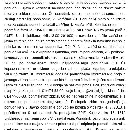
fizične in pravne osebe), – izjavo o sprejemanju pogojev javnega zbiranja
ponudb, – izjavo o vezanosti na dano ponudbo do 90 dni od dneva poteka
roka za oddajo ponudbe. Če ponudnik sodeluje po pooblaščencu mora
slednji predložiti pooblastilo. 7. Varščina 7.1. Ponudniki morajo do izteka
roka za oddajo ponudb vplačati varščino, ki znaša 10% izhodiščne cene, na
podračun številka: SI56 01100-6030264023, pri Upravi RS za javna plačila
(UJP), Urad Ljubljana; sklic: SI00 201000, z navedbo »plačilo varščine –
javno zbiranje ponudb za prodajo/oddajo nepremičnin« in navedbo imena in
priimka oziroma naziva ponudnika. 7.2. Plačana varščina se izbranemu
ponudnika vračuna v kupnino/najemnino, ostalim ponudnikom, ki v postopku
javnega zbiranja ponudb niso uspeli, pa se varščina vrne brez obresti v roku
30 dni po opravljenem izboru najugodnejšega ponudnika. 7.3. Če
kupec/najemnik ne sklene pogodbe ali ne plača kupnine, prodajalec
varščino zadrži. 8. Informacije: dodatne podrobnejše informacije o pogojih
javnega zbiranja ponudb in posamičnih nepremičninah, vključno s cenitvami,
lahko zainteresirani ponudniki dobijo na naslovu prodajalca; kontaktni osebi:
mag. Katja Kupljen, tel. 01/474-53-99, katja.kupljen@zpiz.si; Igor Majetič, tel.
01/474-56-88, igor.majetic@zpiz.si. Ogled nepremičnine in dokumentacije je
možen po predhodnem dogovoru. 9. Postopek izbire najugodnejšega
ponudnika 9.1. Javno odpiranje ponudb bo potekalo v četrtek, 4. 7. 2013, s
pričetkom ob 9. uri na sedežu prodajalca ZPIZ, Kolodvorska 15, 1518
Ljubljana, v mali sejni sobi v VIII. nadstropju. Ponudniki oziroma predstavniki
ponudnikov se morajo v primeru prisotnosti pri odpiranju ponudb izkazati z
osebnim dokumentom oziroma pooblastilom. 9.2. Kriterij za izbiro