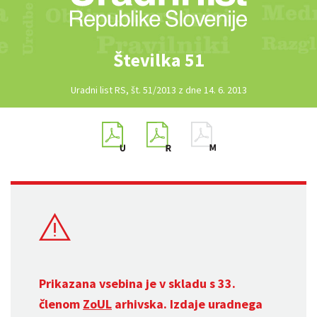
Številka 51
Uradni list RS, št. 51/2013 z dne 14. 6. 2013
Prikazana vsebina je v skladu s 33.
členom
ZoUL
arhivska. Izdaje uradnega