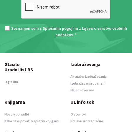
Seznanjen sem s
Splošnimi pogoji
in z
Izjavo o varstvu osebnih
podatkov
. *
Glasilo
Izobraževanja
Uradni list RS
Aktualna izobraževanja
O glasilu
Izobraževanja po meri
Najem dvorane
Knjigarna
UL info tok
Novo v ponudbi
O storitvi
Kako nakupovati v spletni knjigarni
Preizkusi brezplačno