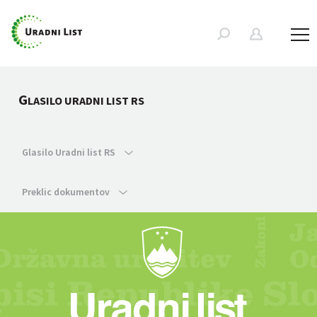
G
LASILO URADNI LIST RS
Glasilo Uradni list RS
Preklic dokumentov