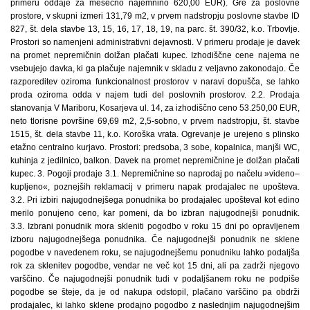
primeru oddaje za mesečno najemnino 620,00 EUR). Gre za poslovne
prostore, v skupni izmeri 131,79 m2, v prvem nadstropju poslovne stavbe ID
827, št. dela stavbe 13, 15, 16, 17, 18, 19, na parc. št. 390/32, k.o. Trbovlje.
Prostori so namenjeni administrativni dejavnosti. V primeru prodaje je davek
na promet nepremičnin dolžan plačati kupec. Izhodiščne cene najema ne
vsebujejo davka, ki ga plačuje najemnik v skladu z veljavno zakonodajo. Če
razporeditev oziroma funkcionalnost prostorov v naravi dopušča, se lahko
proda oziroma odda v najem tudi del poslovnih prostorov. 2.2. Prodaja
stanovanja V Mariboru, Kosarjeva ul. 14, za izhodiščno ceno 53.250,00 EUR,
neto tlorisne površine 69,69 m2, 2,5-sobno, v prvem nadstropju, št. stavbe
1515, št. dela stavbe 11, k.o. Koroška vrata. Ogrevanje je urejeno s plinsko
etažno centralno kurjavo. Prostori: predsoba, 3 sobe, kopalnica, manjši WC,
kuhinja z jedilnico, balkon. Davek na promet nepremičnine je dolžan plačati
kupec. 3. Pogoji prodaje 3.1. Nepremičnine so naprodaj po načelu »videno–
kupljeno«, poznejših reklamacij v primeru napak prodajalec ne upošteva.
3.2. Pri izbiri najugodnejšega ponudnika bo prodajalec upošteval kot edino
merilo ponujeno ceno, kar pomeni, da bo izbran najugodnejši ponudnik.
3.3. Izbrani ponudnik mora skleniti pogodbo v roku 15 dni po opravljenem
izboru najugodnejšega ponudnika. Če najugodnejši ponudnik ne sklene
pogodbe v navedenem roku, se najugodnejšemu ponudniku lahko podaljša
rok za sklenitev pogodbe, vendar ne več kot 15 dni, ali pa zadrži njegovo
varščino. Če najugodnejši ponudnik tudi v podaljšanem roku ne podpiše
pogodbe se šteje, da je od nakupa odstopil, plačano varščino pa obdrži
prodajalec, ki lahko sklene prodajno pogodbo z naslednjim najugodnejšim