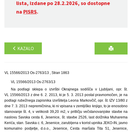
lista, izdane po 28.2.2026, so dostopne
na
PISRS
.
KAZALO
VL 15566/2013 Os-2763/13 , Stran 1863
VL 15566/2013 Os-2763/13
Na podlagi sklepa o izvršbi Okrajnega sodišča v Ljubljani, opr. št.
VL 15566/2013 z dne 6. 2. 2013, ki je 5. 3. 2013 postal pravnomočen, je na
podlagi rubežnega zapisnika izvršitelja Leona Markovčič, opr. št. IZV 13/80 z
dne 7. 3. 2013 nepremičnina, ki ni vpisana v zemljiško knjigo, to je enosobno
stanovanje št. 4, v velikosti 39,20 m2, v pritličju večstanovanjske stavbe na
naslovu Savska cesta 6, Jesenice, št. stavbe 2526, last dolžnika Muharema
Kerića, stan. Savska c. 6, Jesenice, zarubljena v korist upnika JEKO-IN, javno
komunalno podjetje, d.o.o., Jesenice, Cesta maršala Tita 51, Jesenice,