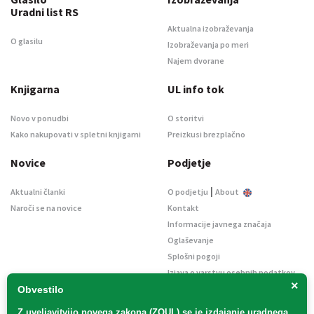
Uradni list RS
Aktualna izobraževanja
O glasilu
Izobraževanja po meri
Najem dvorane
Knjigarna
UL info tok
Novo v ponudbi
O storitvi
Kako nakupovati v spletni knjigarni
Preizkusi brezplačno
Novice
Podjetje
|
Aktualni članki
O podjetju
About
Naroči se na novice
Kontakt
Informacije javnega značaja
Oglaševanje
Splošni pogoji
Izjava o varstvu osebnih podatkov
×
E-dražbe
Obvestilo
Z uveljavitvijo
novega zakona (ZOUL)
se je
izdajanje uradnega