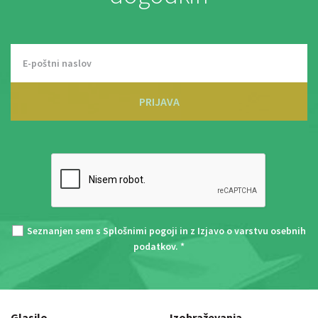
PRIJAVA
Seznanjen sem s
Splošnimi pogoji
in z
Izjavo o varstvu osebnih
podatkov
. *
Glasilo
Izobraževanja