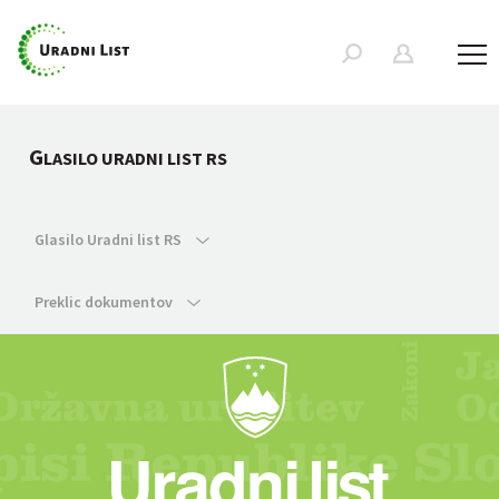
G
LASILO URADNI LIST RS
Glasilo Uradni list RS
Preklic dokumentov