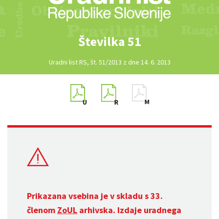
Številka 51
Uradni list RS, št. 51/2013 z dne 14. 6. 2013
Prikazana vsebina je v skladu s 33.
členom
ZoUL
arhivska. Izdaje uradnega