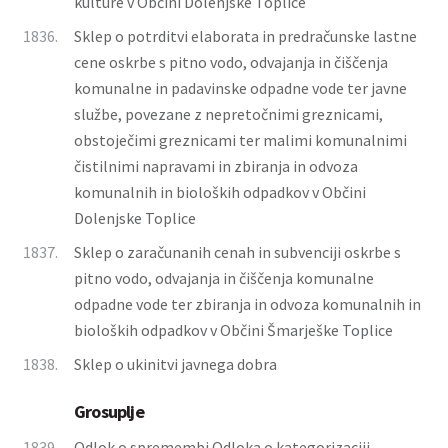
kulture v Občini Dolenjske Toplice
1836.
Sklep o potrditvi elaborata in predračunske lastne
cene oskrbe s pitno vodo, odvajanja in čiščenja
komunalne in padavinske odpadne vode ter javne
službe, povezane z nepretočnimi greznicami,
obstoječimi greznicami ter malimi komunalnimi
čistilnimi napravami in zbiranja in odvoza
komunalnih in bioloških odpadkov v Občini
Dolenjske Toplice
1837.
Sklep o zaračunanih cenah in subvenciji oskrbe s
pitno vodo, odvajanja in čiščenja komunalne
odpadne vode ter zbiranja in odvoza komunalnih in
bioloških odpadkov v Občini Šmarješke Toplice
1838.
Sklep o ukinitvi javnega dobra
Grosuplje
1839.
Odlok o spremembi Odloka o kategorizaciji