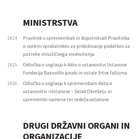
MINISTRSTVA
1824.
Pravilnik o spremembah in dopolnitvah Pravilnika
o vsebini vprašalnikov za pridobivanje podatkov za
potrebe množičnega vrednotenja
1825.
Odločba o soglasju k Aktu o ustanovitvi Ustanove
Fundacija Bazoviški junaki in ostale žrtve fašizma
1826.
Odločba o soglasju k spremembam Akta o
ustanovitvi »Ustanove – Sklad Okrešelj« in
spremembi namena ter sedeža ustanove
DRUGI DRŽAVNI ORGANI IN
ORGANIZACIJE