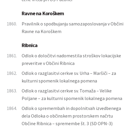
Ravne na Koroškem
1860.
Pravilnik o spodbujanju samozaposlovanja v Občini
Ravne na Koroškem
Ribnica
1861.
Odlok o določitvi nadomestila stroškov lokacijske
preveritve v Občini Ribnica
1862.
Odlok o razglasitvi cerkve sv. Urha – Maršiči – za
kulturni spomenik lokalnega pomena
1863.
Odlok o razglasitvi cerkve sv. Tomaža – Velike
Poljane – za kulturni spomenik lokalnega pomena
1864.
Odlok o spremembah in dopolnitvah izvedbenega
dela Odloka o občinskem prostorskem načrtu
Občine Ribnica – spremembe št. 3 (SD OPN-3)