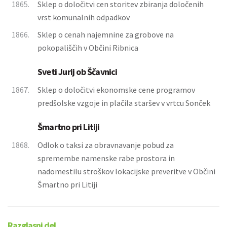
1865.
Sklep o določitvi cen storitev zbiranja določenih
vrst komunalnih odpadkov
1866.
Sklep o cenah najemnine za grobove na
pokopališčih v Občini Ribnica
Sveti Jurij ob Ščavnici
1867.
Sklep o določitvi ekonomske cene programov
predšolske vzgoje in plačila staršev v vrtcu Sonček
Šmartno pri Litiji
1868.
Odlok o taksi za obravnavanje pobud za
spremembe namenske rabe prostora in
nadomestilu stroškov lokacijske preveritve v Občini
Šmartno pri Litiji
Razglasni del