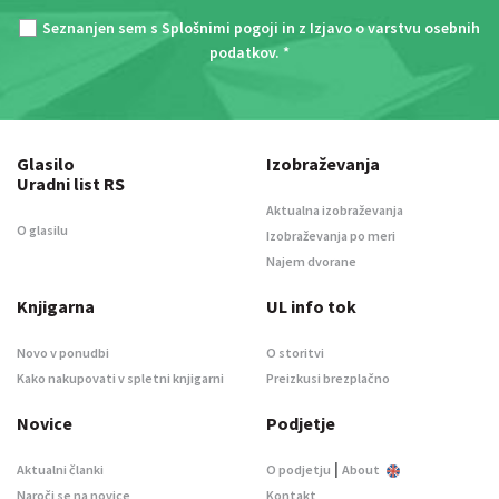
Seznanjen sem s
Splošnimi pogoji
in z
Izjavo o varstvu osebnih
podatkov
. *
Glasilo
Izobraževanja
Uradni list RS
Aktualna izobraževanja
O glasilu
Izobraževanja po meri
Najem dvorane
Knjigarna
UL info tok
Novo v ponudbi
O storitvi
Kako nakupovati v spletni knjigarni
Preizkusi brezplačno
Novice
Podjetje
|
Aktualni članki
O podjetju
About
Naroči se na novice
Kontakt