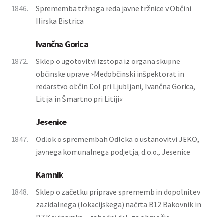
1846.
Sprememba tržnega reda javne tržnice v Občini
Ilirska Bistrica
Ivančna Gorica
1872.
Sklep o ugotovitvi izstopa iz organa skupne
občinske uprave »Medobčinski inšpektorat in
redarstvo občin Dol pri Ljubljani, Ivančna Gorica,
Litija in Šmartno pri Litiji«
Jesenice
1847.
Odlok o spremembah Odloka o ustanovitvi JEKO,
javnega komunalnega podjetja, d.o.o., Jesenice
Kamnik
1848.
Sklep o začetku priprave sprememb in dopolnitev
zazidalnega (lokacijskega) načrta B12 Bakovnik in