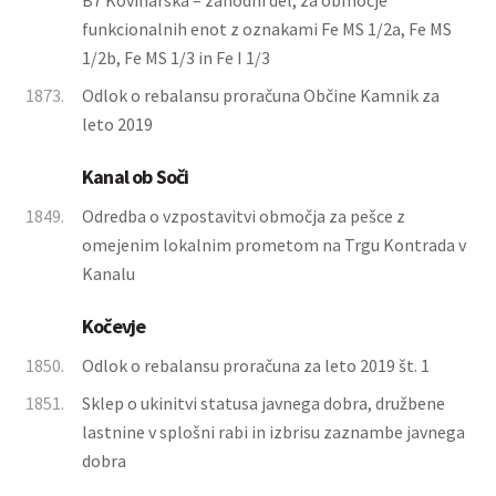
B7 Kovinarska – zahodni del, za območje
funkcionalnih enot z oznakami Fe MS 1/2a, Fe MS
1/2b, Fe MS 1/3 in Fe I 1/3
1873.
Odlok o rebalansu proračuna Občine Kamnik za
leto 2019
Kanal ob Soči
1849.
Odredba o vzpostavitvi območja za pešce z
omejenim lokalnim prometom na Trgu Kontrada v
Kanalu
Kočevje
1850.
Odlok o rebalansu proračuna za leto 2019 št. 1
1851.
Sklep o ukinitvi statusa javnega dobra, družbene
lastnine v splošni rabi in izbrisu zaznambe javnega
dobra