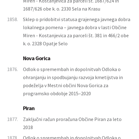
Miren - Kostanjevica za parceli št. 1687/624 in
1687/626 obe k. o. 2330 Sela na Krasu
1858.
Sklep o pridobitvi statusa grajenega javnega dobra
lokalnega pomena – javnega dobra v lasti Občine
Miren - Kostanjevica za parceli št. 381 in 466/2 obe
k. o. 2328 Opatje Selo
Nova Gorica
1876.
Odlok o spremembah in dopolnitvah Odloka o
ohranjanju in spodbujanju razvoja kmetijstva in
podeželja v Mestni občini Nova Gorica za
programsko obdobje 2015–2020
Piran
1877.
Zaključni račun proračuna Občine Piran za leto
2018
1878.
Odlok o spremembah in dopolnitvah Odloka o