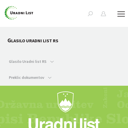
G
LASILO URADNI LIST RS
Glasilo Uradni list RS
Preklic dokumentov