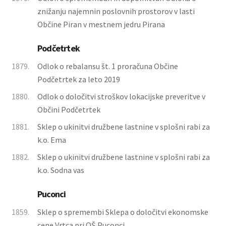
znižanju najemnin poslovnih prostorov v lasti
Občine Piran v mestnem jedru Pirana
Podčetrtek
1879.
Odlok o rebalansu št. 1 proračuna Občine
Podčetrtek za leto 2019
1880.
Odlok o določitvi stroškov lokacijske preveritve v
Občini Podčetrtek
1881.
Sklep o ukinitvi družbene lastnine v splošni rabi za
k.o. Ema
1882.
Sklep o ukinitvi družbene lastnine v splošni rabi za
k.o. Sodna vas
Puconci
1859.
Sklep o spremembi Sklepa o določitvi ekonomske
cene Vrtca pri OŠ Puconci