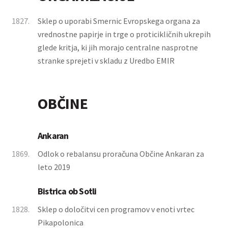
1827.
Sklep o uporabi Smernic Evropskega organa za
vrednostne papirje in trge o proticikličnih ukrepih
glede kritja, ki jih morajo centralne nasprotne
stranke sprejeti v skladu z Uredbo EMIR
OBČINE
Ankaran
1869.
Odlok o rebalansu proračuna Občine Ankaran za
leto 2019
Bistrica ob Sotli
1828.
Sklep o določitvi cen programov v enoti vrtec
Pikapolonica