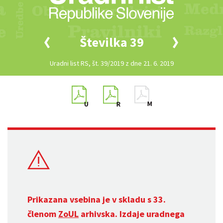
Številka 39
Uradni list RS, št. 39/2019 z dne 21. 6. 2019
Prikazana vsebina je v skladu s 33.
členom
ZoUL
arhivska. Izdaje uradnega