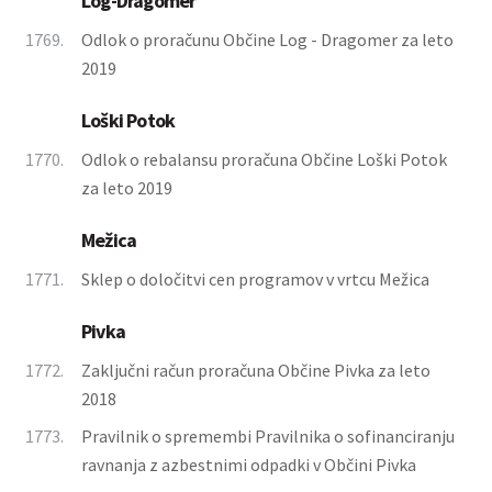
Log-Dragomer
1769.
Odlok o proračunu Občine Log - Dragomer za leto
2019
Loški Potok
1770.
Odlok o rebalansu proračuna Občine Loški Potok
za leto 2019
Mežica
1771.
Sklep o določitvi cen programov v vrtcu Mežica
Pivka
1772.
Zaključni račun proračuna Občine Pivka za leto
2018
1773.
Pravilnik o spremembi Pravilnika o sofinanciranju
ravnanja z azbestnimi odpadki v Občini Pivka