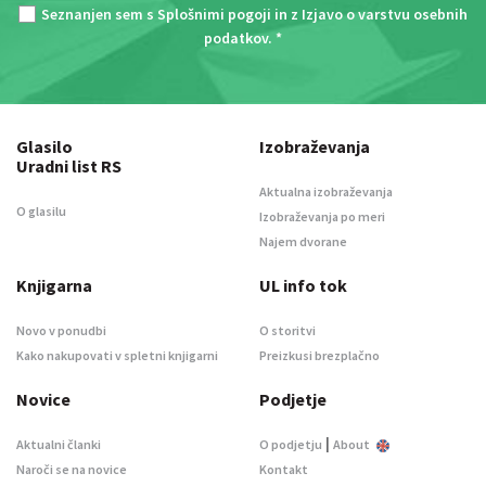
Seznanjen sem s
Splošnimi pogoji
in z
Izjavo o varstvu osebnih
podatkov
. *
Glasilo
Izobraževanja
Uradni list RS
Aktualna izobraževanja
O glasilu
Izobraževanja po meri
Najem dvorane
Knjigarna
UL info tok
Novo v ponudbi
O storitvi
Kako nakupovati v spletni knjigarni
Preizkusi brezplačno
Novice
Podjetje
|
Aktualni članki
O podjetju
About
Naroči se na novice
Kontakt