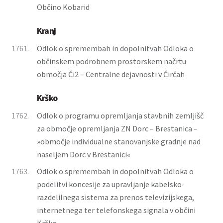
Občino Kobarid
Kranj
1761.
Odlok o spremembah in dopolnitvah Odloka o
občinskem podrobnem prostorskem načrtu
območja Či2 – Centralne dejavnosti v Čirčah
Krško
1762.
Odlok o programu opremljanja stavbnih zemljišč
za območje opremljanja ZN Dorc – Brestanica –
»območje individualne stanovanjske gradnje nad
naseljem Dorc v Brestanici«
1763.
Odlok o spremembah in dopolnitvah Odloka o
podelitvi koncesije za upravljanje kabelsko-
razdelilnega sistema za prenos televizijskega,
internetnega ter telefonskega signala v občini