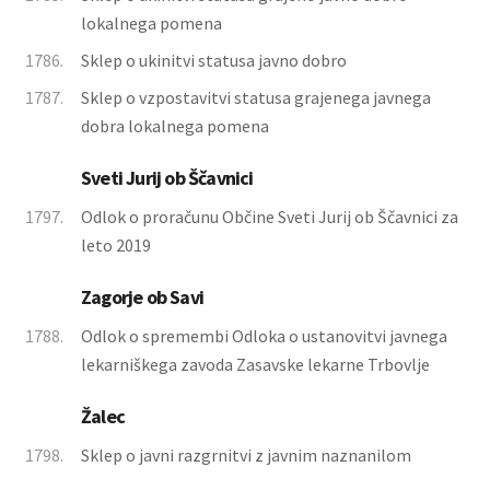
lokalnega pomena
1786.
Sklep o ukinitvi statusa javno dobro
1787.
Sklep o vzpostavitvi statusa grajenega javnega
dobra lokalnega pomena
Sveti Jurij ob Ščavnici
1797.
Odlok o proračunu Občine Sveti Jurij ob Ščavnici za
leto 2019
Zagorje ob Savi
1788.
Odlok o spremembi Odloka o ustanovitvi javnega
lekarniškega zavoda Zasavske lekarne Trbovlje
Žalec
1798.
Sklep o javni razgrnitvi z javnim naznanilom