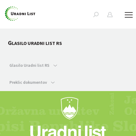
G
LASILO URADNI LIST RS
Glasilo Uradni list RS
Preklic dokumentov