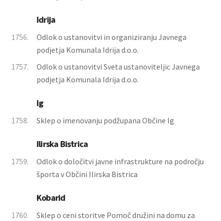
Idrija
1756.
Odlok o ustanovitvi in organiziranju Javnega
podjetja Komunala Idrija d.o.o.
1757.
Odlok o ustanovitvi Sveta ustanoviteljic Javnega
podjetja Komunala Idrija d.o.o.
Ig
1758.
Sklep o imenovanju podžupana Občine Ig
Ilirska Bistrica
1759.
Odlok o določitvi javne infrastrukture na področju
športa v Občini Ilirska Bistrica
Kobarid
1760.
Sklep o ceni storitve Pomoč družini na domu za