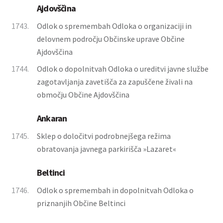
Ajdovščina
1743.
Odlok o spremembah Odloka o organizaciji in
delovnem področju Občinske uprave Občine
Ajdovščina
1744.
Odlok o dopolnitvah Odloka o ureditvi javne službe
zagotavljanja zavetišča za zapuščene živali na
območju Občine Ajdovščina
Ankaran
1745.
Sklep o določitvi podrobnejšega režima
obratovanja javnega parkirišča »Lazaret«
Beltinci
1746.
Odlok o spremembah in dopolnitvah Odloka o
priznanjih Občine Beltinci