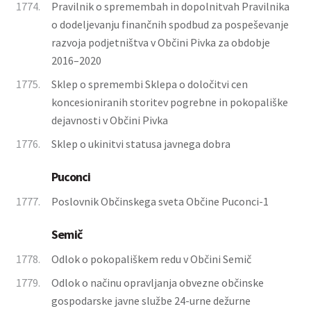
1774.
Pravilnik o spremembah in dopolnitvah Pravilnika
o dodeljevanju finančnih spodbud za pospeševanje
razvoja podjetništva v Občini Pivka za obdobje
2016–2020
1775.
Sklep o spremembi Sklepa o določitvi cen
koncesioniranih storitev pogrebne in pokopališke
dejavnosti v Občini Pivka
1776.
Sklep o ukinitvi statusa javnega dobra
Puconci
1777.
Poslovnik Občinskega sveta Občine Puconci-1
Semič
1778.
Odlok o pokopališkem redu v Občini Semič
1779.
Odlok o načinu opravljanja obvezne občinske
gospodarske javne službe 24-urne dežurne