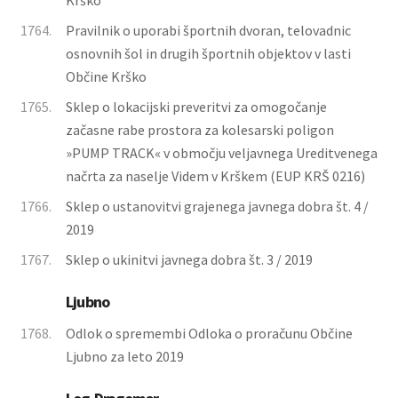
Krško
1764.
Pravilnik o uporabi športnih dvoran, telovadnic
osnovnih šol in drugih športnih objektov v lasti
Občine Krško
1765.
Sklep o lokacijski preveritvi za omogočanje
začasne rabe prostora za kolesarski poligon
»PUMP TRACK« v območju veljavnega Ureditvenega
načrta za naselje Videm v Krškem (EUP KRŠ 0216)
1766.
Sklep o ustanovitvi grajenega javnega dobra št. 4 /
2019
1767.
Sklep o ukinitvi javnega dobra št. 3 / 2019
Ljubno
1768.
Odlok o spremembi Odloka o proračunu Občine
Ljubno za leto 2019