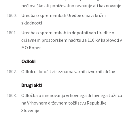
nečloveško ali poniževalno ravnanje ali kaznovanje
1800.
Uredba o spremembah Uredbe o navzkrižni
skladnosti
1801.
Uredba o spremembah in dopolnitvah Uredbe o
državnem prostorskem načrtu za 110 kV kablovod v
MO Koper
Odloki
1802.
Odlok o določitvi seznama varnih izvornih držav
Drugi akti
1803.
Odločba o imenovanju vrhovnega državnega tožilca
na Vrhovnem državnem tožilstvu Republike
Slovenije