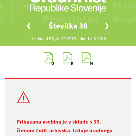
Številka 38
Uradni list RS, št. 38/2019 z dne 14. 6. 2019
Prikazana vsebina je v skladu s 33.
členom
ZoUL
arhivska. Izdaje uradnega