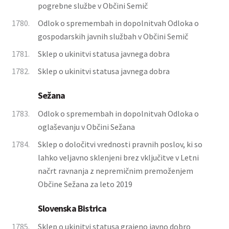
pogrebne službe v Občini Semič
1780.
Odlok o spremembah in dopolnitvah Odloka o
gospodarskih javnih službah v Občini Semič
1781.
Sklep o ukinitvi statusa javnega dobra
1782.
Sklep o ukinitvi statusa javnega dobra
Sežana
1783.
Odlok o spremembah in dopolnitvah Odloka o
oglaševanju v Občini Sežana
1784.
Sklep o določitvi vrednosti pravnih poslov, ki so
lahko veljavno sklenjeni brez vključitve v Letni
načrt ravnanja z nepremičnim premoženjem
Občine Sežana za leto 2019
Slovenska Bistrica
1785.
Sklep o ukinitvi statusa grajeno javno dobro