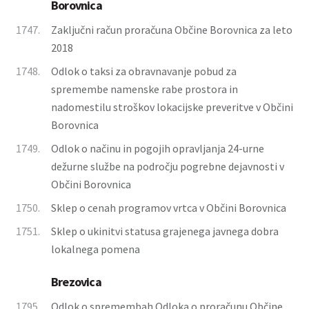
Borovnica
1747.
Zaključni račun proračuna Občine Borovnica za leto
2018
1748.
Odlok o taksi za obravnavanje pobud za
spremembe namenske rabe prostora in
nadomestilu stroškov lokacijske preveritve v Občini
Borovnica
1749.
Odlok o načinu in pogojih opravljanja 24-urne
dežurne službe na področju pogrebne dejavnosti v
Občini Borovnica
1750.
Sklep o cenah programov vrtca v Občini Borovnica
1751.
Sklep o ukinitvi statusa grajenega javnega dobra
lokalnega pomena
Brezovica
1795.
Odlok o spremembah Odloka o proračunu Občine