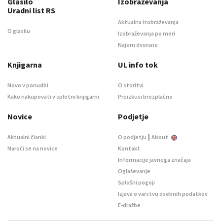
Glasilo
Izobraževanja
Uradni list RS
Aktualna izobraževanja
O glasilu
Izobraževanja po meri
Najem dvorane
Knjigarna
UL info tok
Novo v ponudbi
O storitvi
Kako nakupovati v spletni knjigarni
Preizkusi brezplačno
Novice
Podjetje
|
Aktualni članki
O podjetju
About
Naroči se na novice
Kontakt
Informacije javnega značaja
Oglaševanje
Splošni pogoji
Izjava o varstvu osebnih podatkov
E-dražbe