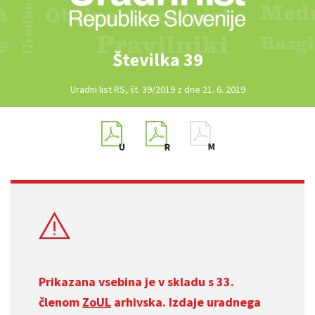
Številka 39
Uradni list RS, št. 39/2019 z dne 21. 6. 2019
Prikazana vsebina je v skladu s 33.
členom
ZoUL
arhivska. Izdaje uradnega