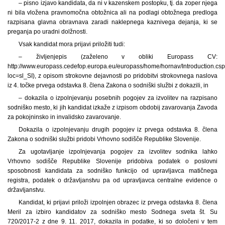
– pisno izjavo kandidata, da ni v kazenskem postopku, tj. da zoper njega
ni bila vložena pravnomočna obtožnica ali na podlagi obtožnega predloga
razpisana glavna obravnava zaradi naklepnega kaznivega dejanja, ki se
preganja po uradni dolžnosti.
Vsak kandidat mora prijavi priložiti tudi:
– življenjepis (zaželeno v obliki Europass CV:
http://www.europass.cedefop.europa.eu/europass/home/hornav/Introduction.cs
loc=sl_SI), z opisom strokovne dejavnosti po pridobitvi strokovnega naslova
iz 4. točke prvega odstavka 8. člena Zakona o sodniški službi z dokazili, in
– dokazila o izpolnjevanju posebnih pogojev za izvolitev na razpisano
sodniško mesto, ki jih kandidat izkaže z izpisom obdobij zavarovanja Zavoda
za pokojninsko in invalidsko zavarovanje.
Dokazila o izpolnjevanju drugih pogojev iz prvega odstavka 8. člena
Zakona o sodniški službi pridobi Vrhovno sodišče Republike Slovenije.
Za ugotavljanje izpolnjevanja pogojev za izvolitev sodnika lahko
Vrhovno sodišče Republike Slovenije pridobiva podatek o poslovni
sposobnosti kandidata za sodniško funkcijo od upravljavca matičnega
registra, podatek o državljanstvu pa od upravljavca centralne evidence o
državljanstvu.
Kandidat, ki prijavi priloži izpolnjen obrazec iz prvega odstavka 8. člena
Meril za izbiro kandidatov za sodniško mesto Sodnega sveta št. Su
720/2017-2 z dne 9. 11. 2017, dokazila in podatke, ki so določeni v tem