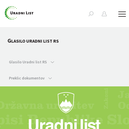
G
LASILO URADNI LIST RS
Glasilo Uradni list RS
Preklic dokumentov