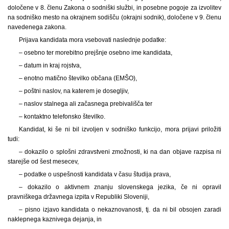
določene v 8. členu Zakona o sodniški službi, in posebne pogoje za izvolitev
na sodniško mesto na okrajnem sodišču (okrajni sodnik), določene v 9. členu
navedenega zakona.
Prijava kandidata mora vsebovati naslednje podatke:
– osebno ter morebitno prejšnje osebno ime kandidata,
– datum in kraj rojstva,
– enotno matično številko občana (EMŠO),
– poštni naslov, na katerem je dosegljiv,
– naslov stalnega ali začasnega prebivališča ter
– kontaktno telefonsko številko.
Kandidat, ki še ni bil izvoljen v sodniško funkcijo, mora prijavi priložiti
tudi:
– dokazilo o splošni zdravstveni zmožnosti, ki na dan objave razpisa ni
starejše od šest mesecev,
– podatke o uspešnosti kandidata v času študija prava,
– dokazilo o aktivnem znanju slovenskega jezika, če ni opravil
pravniškega državnega izpita v Republiki Sloveniji,
– pisno izjavo kandidata o nekaznovanosti, tj. da ni bil obsojen zaradi
naklepnega kaznivega dejanja, in