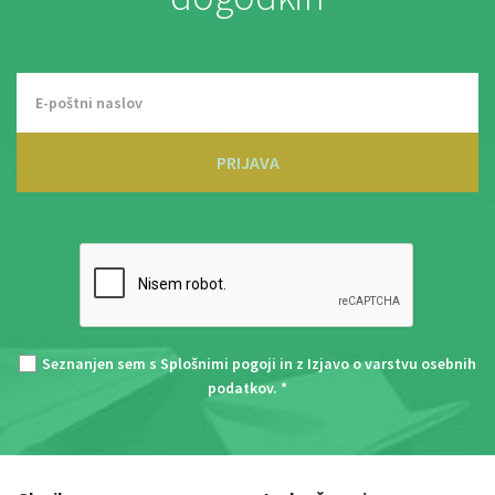
PRIJAVA
Seznanjen sem s
Splošnimi pogoji
in z
Izjavo o varstvu osebnih
podatkov
. *