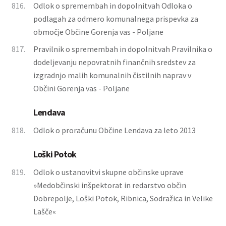
816.
Odlok o spremembah in dopolnitvah Odloka o
podlagah za odmero komunalnega prispevka za
območje Občine Gorenja vas - Poljane
817.
Pravilnik o spremembah in dopolnitvah Pravilnika o
dodeljevanju nepovratnih finančnih sredstev za
izgradnjo malih komunalnih čistilnih naprav v
Občini Gorenja vas - Poljane
Lendava
818.
Odlok o proračunu Občine Lendava za leto 2013
Loški Potok
819.
Odlok o ustanovitvi skupne občinske uprave
»Medobčinski inšpektorat in redarstvo občin
Dobrepolje, Loški Potok, Ribnica, Sodražica in Velike
Lašče«