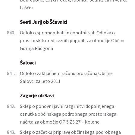
Lašče«
Sveti Jurij ob Ščavnici
840.
Odlok o spremembah in dopolnitvah Odloka o
prostorskih ureditvenih pogojih za območje Občine
Gornja Radgona
Šalovci
841.
Odlok o zaključnem računu proračuna Občine
Šalovci za leto 2011
Zagorje ob Savi
842.
Sklep o ponovni javni razgrnitvi dopolnjenega
osnutka občinskega podrobnega prostorskega
načrta za območje OP 5 ZS 27 – Kolenc
843.
Sklep o začetku priprave občinskega podrobnega