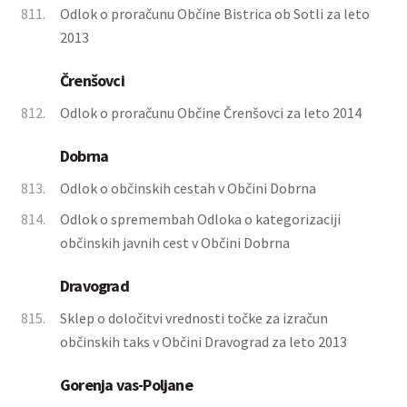
811.
Odlok o proračunu Občine Bistrica ob Sotli za leto
2013
Črenšovci
812.
Odlok o proračunu Občine Črenšovci za leto 2014
Dobrna
813.
Odlok o občinskih cestah v Občini Dobrna
814.
Odlok o spremembah Odloka o kategorizaciji
občinskih javnih cest v Občini Dobrna
Dravograd
815.
Sklep o določitvi vrednosti točke za izračun
občinskih taks v Občini Dravograd za leto 2013
Gorenja vas-Poljane