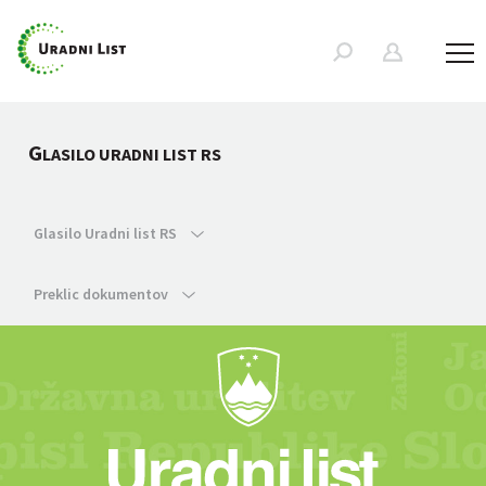
G
LASILO URADNI LIST RS
Glasilo Uradni list RS
Preklic dokumentov