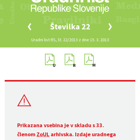
Številka 22
Uradni list RS, št. 22/2013 z dne 15. 3. 2013
Prikazana vsebina je v skladu s 33.
členom
ZoUL
arhivska. Izdaje uradnega