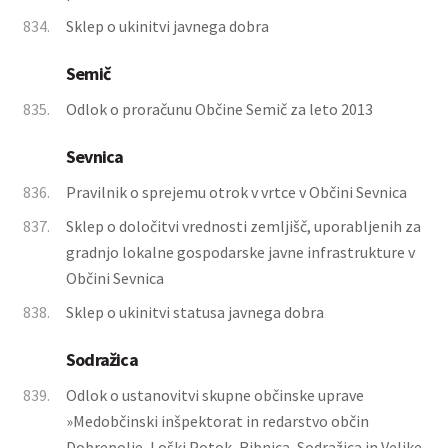
834.
Sklep o ukinitvi javnega dobra
Semič
835.
Odlok o proračunu Občine Semič za leto 2013
Sevnica
836.
Pravilnik o sprejemu otrok v vrtce v Občini Sevnica
837.
Sklep o določitvi vrednosti zemljišč, uporabljenih za
gradnjo lokalne gospodarske javne infrastrukture v
Občini Sevnica
838.
Sklep o ukinitvi statusa javnega dobra
Sodražica
839.
Odlok o ustanovitvi skupne občinske uprave
»Medobčinski inšpektorat in redarstvo občin
Dobrepolje, Loški Potok, Ribnica, Sodražica in Velike