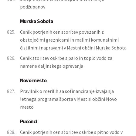
podžupanov
Murska Sobota
825.
Cenik potrjenih cen storitev povezanih z
obstoječimi greznicami in malimi komunalnimi
čistilnimi napravami v Mestni občini Murska Sobota
826.
Cenik storitev oskrbe s paro in toplo vodo za
namene daljinskega ogrevanja
Novo mesto
827.
Pravilnik o merilih za sofinanciranje izvajanja
letnega programa športa v Mestni občini Novo
mesto
Puconci
828.
Cenik potrjenih cen storitev oskrbe s pitno vodo v