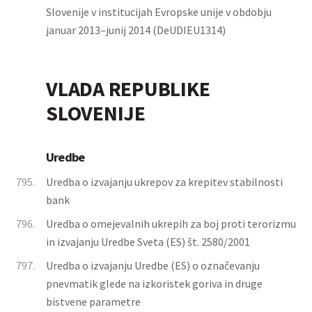
Slovenije v institucijah Evropske unije v obdobju
januar 2013–junij 2014 (DeUDIEU1314)
VLADA REPUBLIKE
SLOVENIJE
Uredbe
795.
Uredba o izvajanju ukrepov za krepitev stabilnosti
bank
796.
Uredba o omejevalnih ukrepih za boj proti terorizmu
in izvajanju Uredbe Sveta (ES) št. 2580/2001
797.
Uredba o izvajanju Uredbe (ES) o označevanju
pnevmatik glede na izkoristek goriva in druge
bistvene parametre