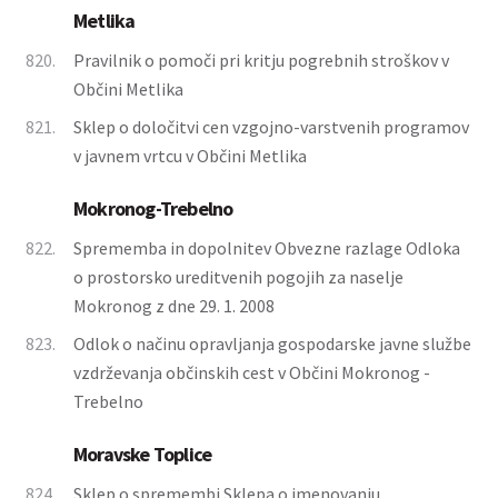
Metlika
820.
Pravilnik o pomoči pri kritju pogrebnih stroškov v
Občini Metlika
821.
Sklep o določitvi cen vzgojno-varstvenih programov
v javnem vrtcu v Občini Metlika
Mokronog-Trebelno
822.
Sprememba in dopolnitev Obvezne razlage Odloka
o prostorsko ureditvenih pogojih za naselje
Mokronog z dne 29. 1. 2008
823.
Odlok o načinu opravljanja gospodarske javne službe
vzdrževanja občinskih cest v Občini Mokronog -
Trebelno
Moravske Toplice
824.
Sklep o spremembi Sklepa o imenovanju