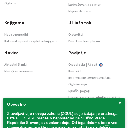
O glasilu
Izobraževanja po meri
Najem dvorane
Knjigarna
UL info tok
Novo v ponudbi
O storitvi
Kako nakupovati v spletni knjigarni
Preizkusi brezplačno
Novice
Podjetje
|
Aktualni članki
O podjetju
About
Naroči se na novice
Kontakt
Informacije javnega značaja
Oglaševanje
Splošni pogoji
Izjava o varstvu osebnih podatkov
×
E-dražbe
Obvestilo
Z uveljavitvijo
novega zakona (ZOUL)
se je
izdajanje uradnega
lista s 1. 3. 2026 preneslo
neposredno
na Službo Vlade
Republike Slovenije za zakonodajo
. Od tega datuma bodo vse
objave dostopne izključno v elektronski obliki na spletišču