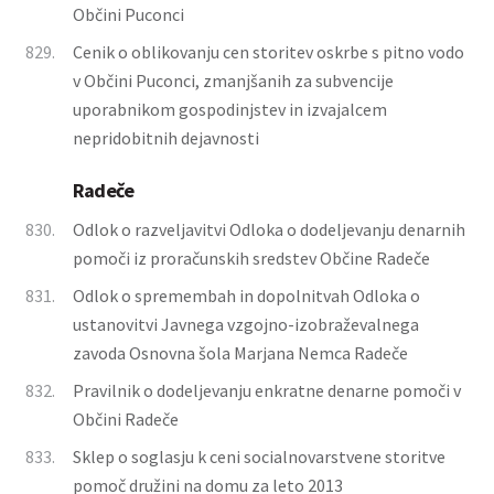
Občini Puconci
829.
Cenik o oblikovanju cen storitev oskrbe s pitno vodo
v Občini Puconci, zmanjšanih za subvencije
uporabnikom gospodinjstev in izvajalcem
nepridobitnih dejavnosti
Radeče
830.
Odlok o razveljavitvi Odloka o dodeljevanju denarnih
pomoči iz proračunskih sredstev Občine Radeče
831.
Odlok o spremembah in dopolnitvah Odloka o
ustanovitvi Javnega vzgojno-izobraževalnega
zavoda Osnovna šola Marjana Nemca Radeče
832.
Pravilnik o dodeljevanju enkratne denarne pomoči v
Občini Radeče
833.
Sklep o soglasju k ceni socialnovarstvene storitve
pomoč družini na domu za leto 2013