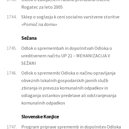
Rogatec za leto 2005
1744.
Sklep o soglasju k ceni socialno varstvene storitve
»Pomoč na domu«
Sežana
1745.
Odlok o spremembah in dopolnitvah Odloka o
ureditvenem načrtu UP 21 – MEHANIZACIJA V
SEŽANI
1746.
Odlok o spremembi Odloka o načinu opravljanja
obveznih lokalnih gospodarskih javnih služb
zbiranja in prevoza komunalnih odpadkov in
odlaganja ostankov predelave ali odstranjevanja
komunalnih odpadkov
Slovenske Konjice
1747.
Program priprave sprememb in dopolnitev Odloka