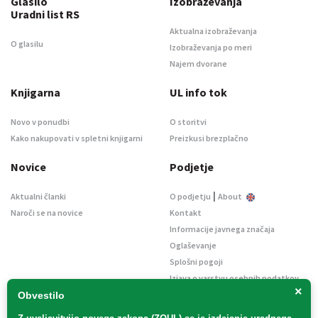
Glasilo
Izobraževanja
Uradni list RS
Aktualna izobraževanja
O glasilu
Izobraževanja po meri
Najem dvorane
Knjigarna
UL info tok
Novo v ponudbi
O storitvi
Kako nakupovati v spletni knjigarni
Preizkusi brezplačno
Novice
Podjetje
|
Aktualni članki
O podjetju
About
Naroči se na novice
Kontakt
Informacije javnega značaja
Oglaševanje
Splošni pogoji
Izjava o varstvu osebnih podatkov
×
E-dražbe
Obvestilo