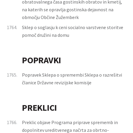
obratovalnega časa gostinskih obratov in kmetij,
na katerih se opravlja gostinska dejavnost na
območju Občine Žužemberk
1764.
Sklep o soglasju k ceni socialno varstvene storitve
pomoč družini na domu
POPRAVKI
1765.
Popravek Sklepa o spremembi Sklepa o razrešitvi
članice Državne revizijske komisije
PREKLICI
1766.
Preklic objave Programa priprave sprememb in
dopolnitev ureditvenega načrta za obrtno-