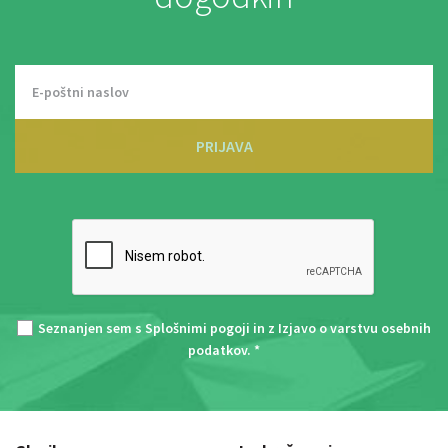
PRIJAVA
Seznanjen sem s
Splošnimi pogoji
in z
Izjavo o varstvu osebnih
podatkov
. *