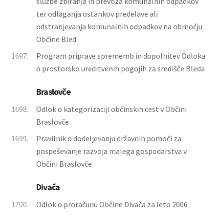
službe zbiranja in prevoza komunalnih odpadkov
ter odlaganja ostankov predelave ali
odstranjevanja komunalnih odpadkov na območju
Občine Bled
1697.
Program priprave sprememb in dopolnitev Odloka
o prostorsko ureditvenih pogojih za središče Bleda
Braslovče
1698.
Odlok o kategorizaciji občinskih cest v Občini
Braslovče
1699.
Pravilnik o dodeljevanju državnih pomoči za
pospeševanje razvoja malega gospodarstva v
Občini Braslovče
Divača
1700.
Odlok o proračunu Občine Divača za leto 2006