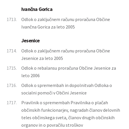
Ivančna Gorica
1713.
Odlok o zaključnem računu proračuna Občine
Ivančna Gorica za leto 2005
Jesenice
1714.
Odlok o zaključnem računu proračuna Občine
Jesenice za leto 2005
1715.
Odlok o rebalansu proračuna Občine Jesenice za
leto 2006
1716.
Odlok o spremembah in dopolnitvah Odloka o
socialni pomoči v Občini Jesenice
1717.
Pravilnik o spremembah Pravilnika o plačah
občinskih funkcionarjev, nagradah članov delovnih
teles občinskega sveta, članov drugih občinskih
organov in o povračilu stroškov