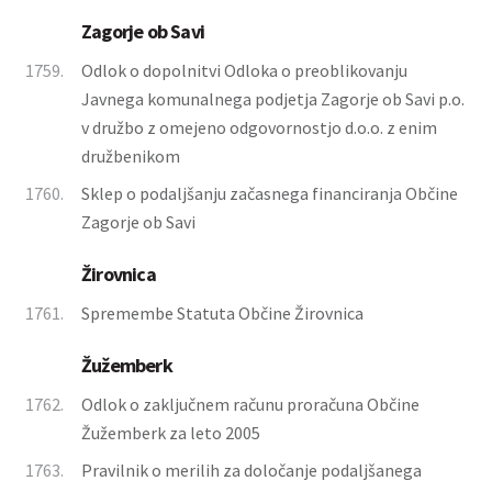
Zagorje ob Savi
1759.
Odlok o dopolnitvi Odloka o preoblikovanju
Javnega komunalnega podjetja Zagorje ob Savi p.o.
v družbo z omejeno odgovornostjo d.o.o. z enim
družbenikom
1760.
Sklep o podaljšanju začasnega financiranja Občine
Zagorje ob Savi
Žirovnica
1761.
Spremembe Statuta Občine Žirovnica
Žužemberk
1762.
Odlok o zaključnem računu proračuna Občine
Žužemberk za leto 2005
1763.
Pravilnik o merilih za določanje podaljšanega