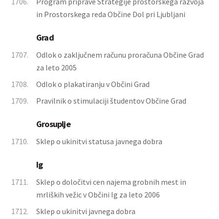
1706.
Program priprave Strategije prostorskega razvoja
in Prostorskega reda Občine Dol pri Ljubljani
Grad
1707.
Odlok o zaključnem računu proračuna Občine Grad
za leto 2005
1708.
Odlok o plakatiranju v Občini Grad
1709.
Pravilnik o stimulaciji študentov Občine Grad
Grosuplje
1710.
Sklep o ukinitvi statusa javnega dobra
Ig
1711.
Sklep o določitvi cen najema grobnih mest in
mrliških vežic v Občini Ig za leto 2006
1712.
Sklep o ukinitvi javnega dobra