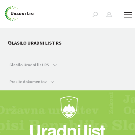
G
LASILO URADNI LIST RS
Glasilo Uradni list RS
Preklic dokumentov