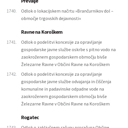
Prevalje
1740.
Odlok o lokacijskem načrtu »Brančurnikov dol –
območje trgovskih dejavnosti«
Ravne na Koroškem
1741.
Odlok o podelitvi koncesije za opravljanje
gospodarske javne službe oskrbe s pitno vodo na
zaokroženem gospodarskem območju bivše
Železarne Ravne v Občini Ravne na Koroškem
1742.
Odlok o podelitvi koncesije za opravljanje
gospodarske javne službe odvajanja in čiščenja
komunalne in padavinske odpadne vode na
zaokroženem gospodarskem območju bivše
Železarne Ravne v Občini Ravne na Koroškem
Rogatec
1743.
Odlok o zaključnem računu proračuna Občine