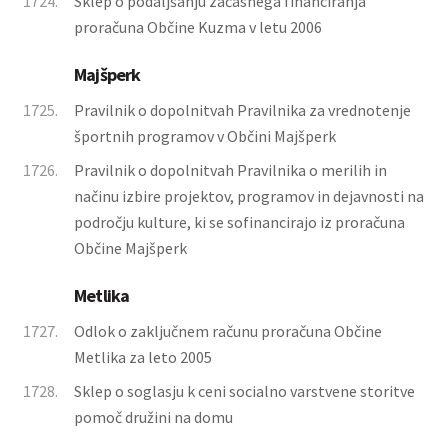
1724.
Sklep o podaljšanju začasnega financiranja
proračuna Občine Kuzma v letu 2006
Majšperk
1725.
Pravilnik o dopolnitvah Pravilnika za vrednotenje
športnih programov v Občini Majšperk
1726.
Pravilnik o dopolnitvah Pravilnika o merilih in
načinu izbire projektov, programov in dejavnosti na
področju kulture, ki se sofinancirajo iz proračuna
Občine Majšperk
Metlika
1727.
Odlok o zaključnem računu proračuna Občine
Metlika za leto 2005
1728.
Sklep o soglasju k ceni socialno varstvene storitve
pomoč družini na domu