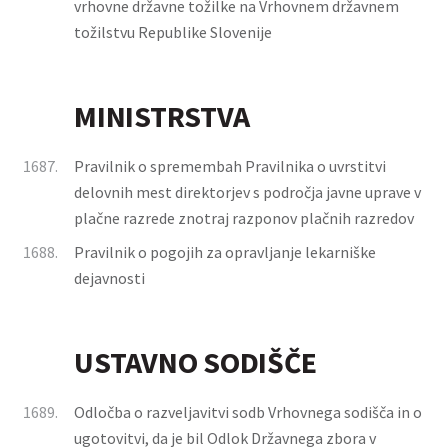
vrhovne državne tožilke na Vrhovnem državnem
tožilstvu Republike Slovenije
MINISTRSTVA
1687.
Pravilnik o spremembah Pravilnika o uvrstitvi
delovnih mest direktorjev s področja javne uprave v
plačne razrede znotraj razponov plačnih razredov
1688.
Pravilnik o pogojih za opravljanje lekarniške
dejavnosti
USTAVNO SODIŠČE
1689.
Odločba o razveljavitvi sodb Vrhovnega sodišča in o
ugotovitvi, da je bil Odlok Državnega zbora v