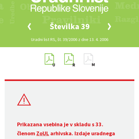
Številka 39
Uradni list RS, št. 39/2006 z dne 13. 4. 2006
Prikazana vsebina je v skladu s 33.
členom
ZoUL
arhivska. Izdaje uradnega