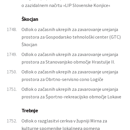
o zazidalnem načrtu »LIP Slovenske Konjice«
Škocjan
1748.
Odlok o začasnih ukrepih za zavarovanje urejanja
prostora za Gospodarsko tehnološki center (GTC)
Škocjan
1749.
Odlok o začasnih ukrepih za zavarovanje urejanja
prostora za Stanovanjsko območje Hrastulje II.
1750.
Odlok o začasnih ukrepih za zavarovanje urejanja
prostora za Obrtno-servisno cono Logiče
1751.
Odlok o začasnih ukrepih za zavarovanje urejanja
prostora za Športno-rekreacijsko območje Lokave
Trebnje
1752.
Odlok o razglasitvi cerkva v župniji Mirna za
kulturne spomenike lokalnega pomena