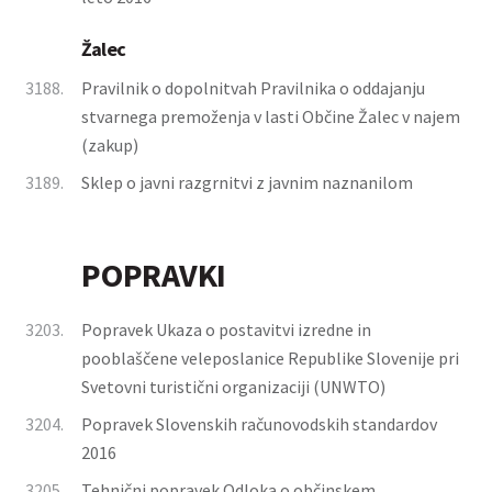
Žalec
3188.
Pravilnik o dopolnitvah Pravilnika o oddajanju
stvarnega premoženja v lasti Občine Žalec v najem
(zakup)
3189.
Sklep o javni razgrnitvi z javnim naznanilom
POPRAVKI
3203.
Popravek Ukaza o postavitvi izredne in
pooblaščene veleposlanice Republike Slovenije pri
Svetovni turistični organizaciji (UNWTO)
3204.
Popravek Slovenskih računovodskih standardov
2016
3205.
Tehnični popravek Odloka o občinskem