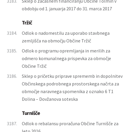
3183.
Sklep o začasnem financiranju Občine Tolmin v
obdobju od 1. januarja 2017 do 31. marca 2017
Tržič
3184.
Odlok o nadomestilu za uporabo stavbnega
zemljišča na območju Občine Tržič
3185.
Odlok o programu opremljanja in merilih za
odmero komunalnega prispevka za območje
Občine Tržič
3186.
Sklep o pričetku priprave sprememb in dopolnitev
Občinskega podrobnega prostorskega načrta za
območje naravnega spomenika z oznako 6 T1
Dolina – Dovžanova soteska
Turnišče
3187.
Odlok o rebalansu proračuna Občine Turnišče za
leto 2016