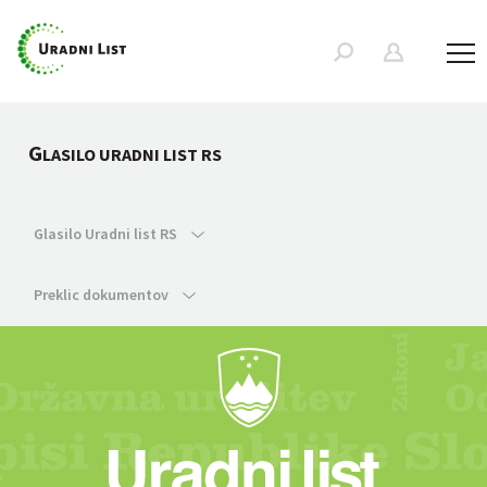
G
LASILO URADNI LIST RS
Glasilo Uradni list RS
Preklic dokumentov