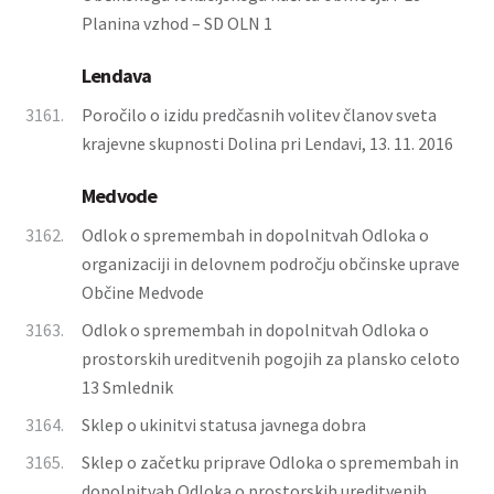
Planina vzhod – SD OLN 1
Lendava
3161.
Poročilo o izidu predčasnih volitev članov sveta
krajevne skupnosti Dolina pri Lendavi, 13. 11. 2016
Medvode
3162.
Odlok o spremembah in dopolnitvah Odloka o
organizaciji in delovnem področju občinske uprave
Občine Medvode
3163.
Odlok o spremembah in dopolnitvah Odloka o
prostorskih ureditvenih pogojih za plansko celoto
13 Smlednik
3164.
Sklep o ukinitvi statusa javnega dobra
3165.
Sklep o začetku priprave Odloka o spremembah in
dopolnitvah Odloka o prostorskih ureditvenih