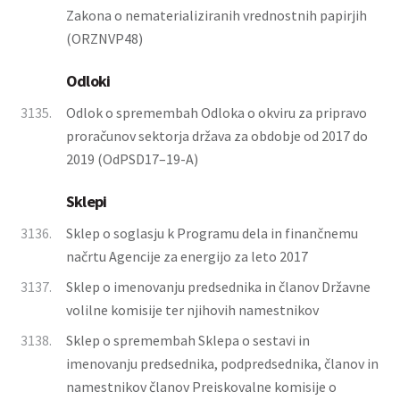
Zakona o nematerializiranih vrednostnih papirjih
(ORZNVP48)
Odloki
3135.
Odlok o spremembah Odloka o okviru za pripravo
proračunov sektorja država za obdobje od 2017 do
2019 (OdPSD17–19-A)
Sklepi
3136.
Sklep o soglasju k Programu dela in finančnemu
načrtu Agencije za energijo za leto 2017
3137.
Sklep o imenovanju predsednika in članov Državne
volilne komisije ter njihovih namestnikov
3138.
Sklep o spremembah Sklepa o sestavi in
imenovanju predsednika, podpredsednika, članov in
namestnikov članov Preiskovalne komisije o