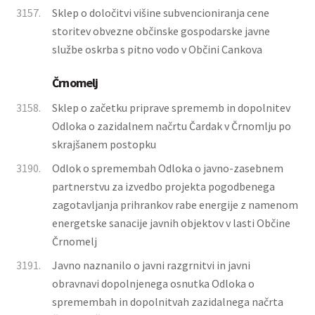
3157.
Sklep o določitvi višine subvencioniranja cene
storitev obvezne občinske gospodarske javne
službe oskrba s pitno vodo v Občini Cankova
Črnomelj
3158.
Sklep o začetku priprave sprememb in dopolnitev
Odloka o zazidalnem načrtu Čardak v Črnomlju po
skrajšanem postopku
3190.
Odlok o spremembah Odloka o javno-zasebnem
partnerstvu za izvedbo projekta pogodbenega
zagotavljanja prihrankov rabe energije z namenom
energetske sanacije javnih objektov v lasti Občine
Črnomelj
3191.
Javno naznanilo o javni razgrnitvi in javni
obravnavi dopolnjenega osnutka Odloka o
spremembah in dopolnitvah zazidalnega načrta