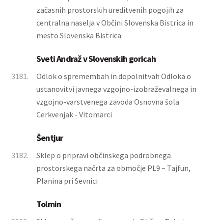
začasnih prostorskih ureditvenih pogojih za
centralna naselja v Občini Slovenska Bistrica in
mesto Slovenska Bistrica
Sveti Andraž v Slovenskih goricah
3181.
Odlok o spremembah in dopolnitvah Odloka o
ustanovitvi javnega vzgojno-izobraževalnega in
vzgojno-varstvenega zavoda Osnovna šola
Cerkvenjak - Vitomarci
Šentjur
3182.
Sklep o pripravi občinskega podrobnega
prostorskega načrta za območje PL9 – Tajfun,
Planina pri Sevnici
Tolmin