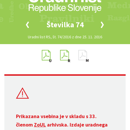
Številka 74
Uradni list RS, št. 74/2016 z dne 25. 11. 2016
Prikazana vsebina je v skladu s 33.
členom
ZoUL
arhivska. Izdaje uradnega