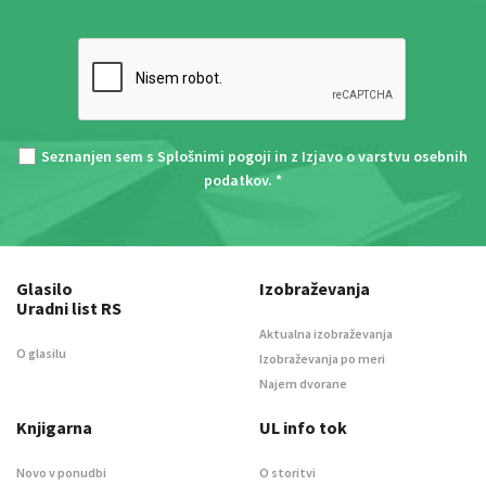
Seznanjen sem s
Splošnimi pogoji
in z
Izjavo o varstvu osebnih
podatkov
. *
Glasilo
Izobraževanja
Uradni list RS
Aktualna izobraževanja
O glasilu
Izobraževanja po meri
Najem dvorane
Knjigarna
UL info tok
Novo v ponudbi
O storitvi