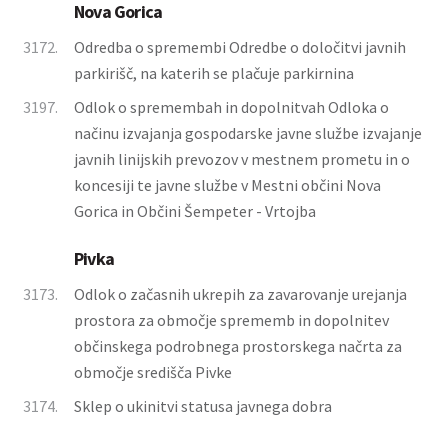
Nova Gorica
3172.
Odredba o spremembi Odredbe o določitvi javnih
parkirišč, na katerih se plačuje parkirnina
3197.
Odlok o spremembah in dopolnitvah Odloka o
načinu izvajanja gospodarske javne službe izvajanje
javnih linijskih prevozov v mestnem prometu in o
koncesiji te javne službe v Mestni občini Nova
Gorica in Občini Šempeter - Vrtojba
Pivka
3173.
Odlok o začasnih ukrepih za zavarovanje urejanja
prostora za območje sprememb in dopolnitev
občinskega podrobnega prostorskega načrta za
območje središča Pivke
3174.
Sklep o ukinitvi statusa javnega dobra