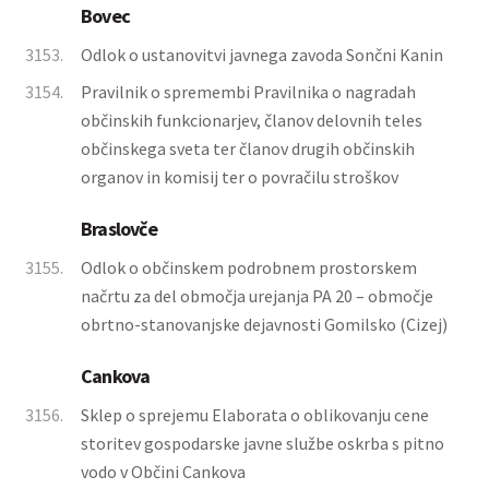
Bovec
3153.
Odlok o ustanovitvi javnega zavoda Sončni Kanin
3154.
Pravilnik o spremembi Pravilnika o nagradah
občinskih funkcionarjev, članov delovnih teles
občinskega sveta ter članov drugih občinskih
organov in komisij ter o povračilu stroškov
Braslovče
3155.
Odlok o občinskem podrobnem prostorskem
načrtu za del območja urejanja PA 20 – območje
obrtno-stanovanjske dejavnosti Gomilsko (Cizej)
Cankova
3156.
Sklep o sprejemu Elaborata o oblikovanju cene
storitev gospodarske javne službe oskrba s pitno
vodo v Občini Cankova