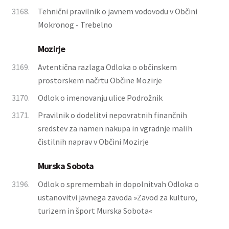
3168.
Tehnični pravilnik o javnem vodovodu v Občini
Mokronog - Trebelno
Mozirje
3169.
Avtentična razlaga Odloka o občinskem
prostorskem načrtu Občine Mozirje
3170.
Odlok o imenovanju ulice Podrožnik
3171.
Pravilnik o dodelitvi nepovratnih finančnih
sredstev za namen nakupa in vgradnje malih
čistilnih naprav v Občini Mozirje
Murska Sobota
3196.
Odlok o spremembah in dopolnitvah Odloka o
ustanovitvi javnega zavoda »Zavod za kulturo,
turizem in šport Murska Sobota«