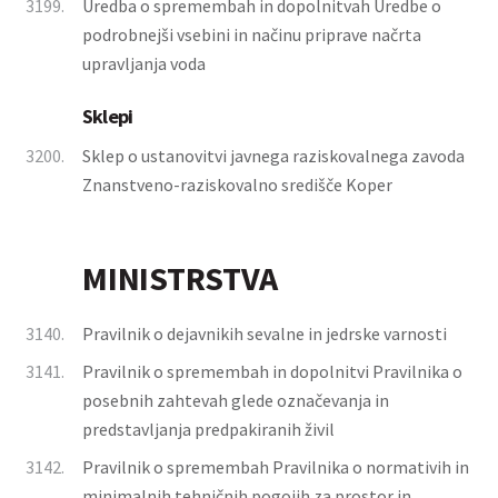
3199.
Uredba o spremembah in dopolnitvah Uredbe o
podrobnejši vsebini in načinu priprave načrta
upravljanja voda
Sklepi
3200.
Sklep o ustanovitvi javnega raziskovalnega zavoda
Znanstveno-raziskovalno središče Koper
MINISTRSTVA
3140.
Pravilnik o dejavnikih sevalne in jedrske varnosti
3141.
Pravilnik o spremembah in dopolnitvi Pravilnika o
posebnih zahtevah glede označevanja in
predstavljanja predpakiranih živil
3142.
Pravilnik o spremembah Pravilnika o normativih in
minimalnih tehničnih pogojih za prostor in