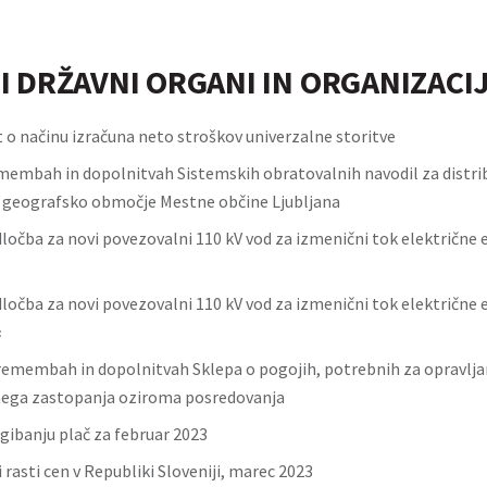
I DRŽAVNI ORGANI IN ORGANIZACI
t o načinu izračuna neto stroškov univerzalne storitve
membah in dopolnitvah Sistemskih obratovalnih navodil za distrib
 geografsko območje Mestne občine Ljubljana
dločba za novi povezovalni 110 kV vod za izmenični tok električne 
dločba za novi povezovalni 110 kV vod za izmenični tok električne e
«
remembah in dopolnitvah Sklepa o pogojih, potrebnih za opravlja
nega zastopanja oziroma posredovanja
 gibanju plač za februar 2023
 rasti cen v Republiki Sloveniji, marec 2023