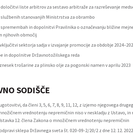
 določitvi liste arbitrov za sestavo arbitraže za razreševanje med
o službenih stanovanjih Ministrstva za obrambo
o spremembah in dopolnitvi Pravilnika o označevanju bližine mejne
n njihovih območij
vključitvi sektorja sadja v izvajanje promocije za obdobje 2024–20
in dopolnitve Državnotožilskega reda
znesek trošarine za plinsko olje za pogonski namen v aprilu 2023
VNO SODIŠČE
gotovitvi, da členi 3, 5, 6, 7, 8, 9, 11, 12, z izjemo njegovega druge
nožičnem vrednotenju nepremičnin niso v neskladju z Ustavo, in r
stavka 12. člena Zakona o množičnem vrednotenju nepremičnin
dpravi sklepa Državnega sveta št. 020-09-2/20/2 z dne 12. 12. 2022 