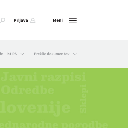
Prijava
Meni
dni list RS
Preklic dokumentov