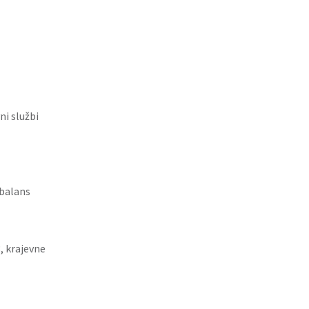
i službi
ebalans
, krajevne