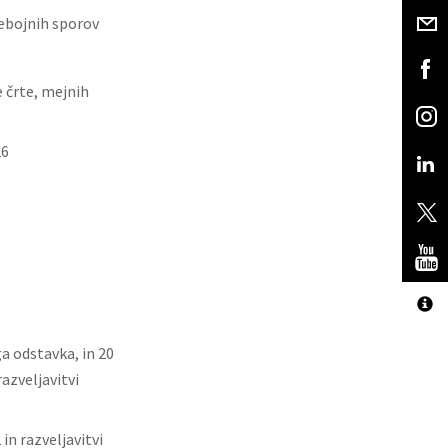
sebojnih sporov
 črte, mejnih
26
ga odstavka, in 20
azveljavitvi
in razveljavitvi