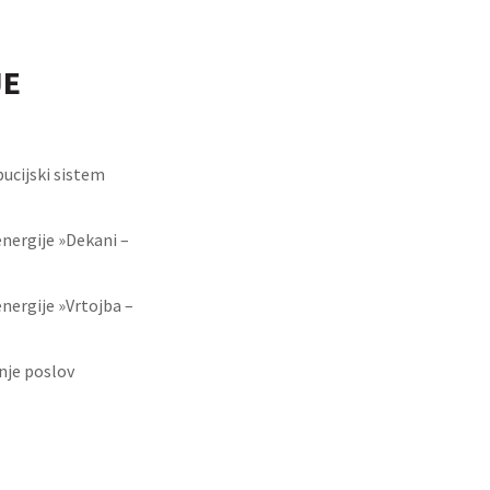
JE
ucijski sistem
energije »Dekani –
nergije »Vrtojba –
nje poslov