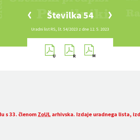
Številka 54
Uradni list RS, št. 54/2023 z dne 12. 5. 2023
du s 33. členom
ZoUL
arhivska. Izdaje uradnega lista, iz