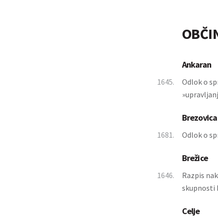
OBČI
Ankaran
1645.
Odlok o sp
»upravljanj
Brezovica
1681.
Odlok o sp
Brežice
1646.
Razpis nakn
skupnosti 
Celje