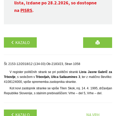
lista, izdane po 28.2.2026, so dostopne
na
PISRS
.
KAZALO
Št. 2153-12/2018/12 (134-03) Ob-2183/23, Stran 1058
V register političnih strank se pri politični stranki
Lista Jasne Gabrič za
Trbovlje
, s sedežem v
Trbovljah, Ulica Sallaumines 3
, ter z matično številko:
4108124000, vpiše sprememba zastopnika stranke.
Kot novi zastopnik stranke se vpiše Tilen Skok, roj. 14. 4. 1995, državljan
Republike Slovenije, s stalnim prebivališčem: Vrhe – del 5, Vrhe – del.
KAZALO
NA VRH