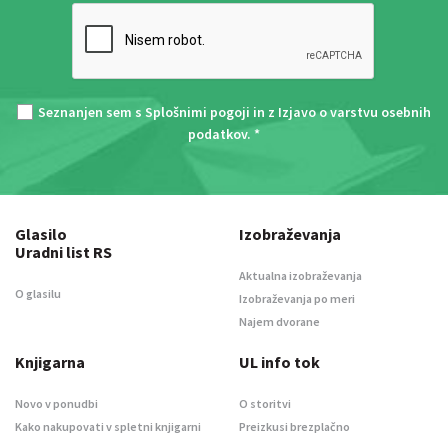
Seznanjen sem s
Splošnimi pogoji
in z
Izjavo o varstvu osebnih
podatkov
. *
Glasilo
Izobraževanja
Uradni list RS
Aktualna izobraževanja
O glasilu
Izobraževanja po meri
Najem dvorane
Knjigarna
UL info tok
Novo v ponudbi
O storitvi
Kako nakupovati v spletni knjigarni
Preizkusi brezplačno