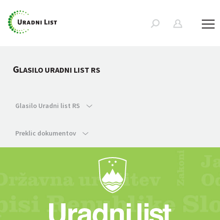
G
LASILO URADNI LIST RS
Glasilo Uradni list RS
Preklic dokumentov