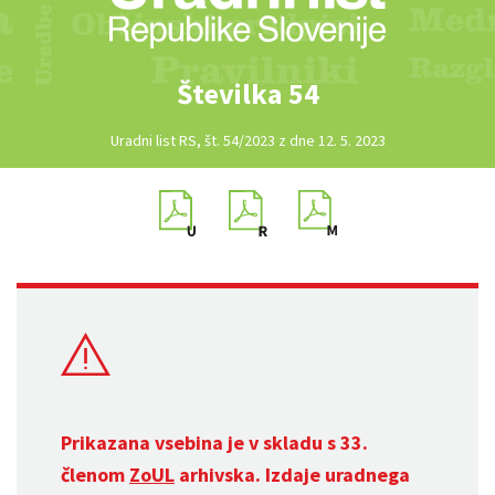
Številka 54
Uradni list RS, št. 54/2023 z dne 12. 5. 2023
Prikazana vsebina je v skladu s 33.
členom
ZoUL
arhivska. Izdaje uradnega